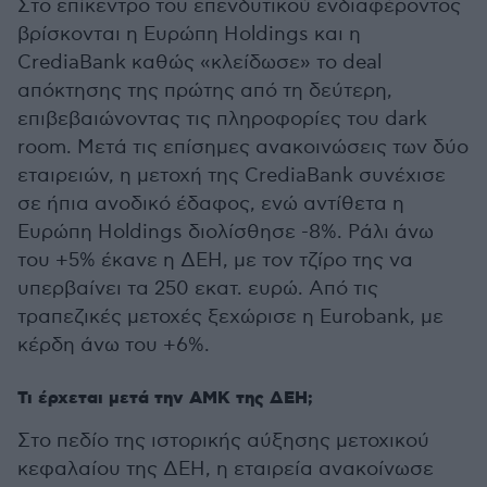
Στο επίκεντρο του επενδυτικού ενδιαφέροντος
βρίσκονται η Ευρώπη Holdings και η
CrediaBank καθώς «κλείδωσε» το deal
απόκτησης της πρώτης από τη δεύτερη,
επιβεβαιώνοντας τις πληροφορίες του dark
room. Μετά τις επίσημες ανακοινώσεις των δύο
εταιρειών, η μετοχή της CrediaBank συνέχισε
σε ήπια ανοδικό έδαφος, ενώ αντίθετα η
Ευρώπη Holdings διολίσθησε -8%. Ράλι άνω
του +5% έκανε η ΔΕΗ, με τον τζίρο της να
υπερβαίνει τα 250 εκατ. ευρώ. Από τις
τραπεζικές μετοχές ξεχώρισε η Eurobank, με
κέρδη άνω του +6%.
Τι έρχεται μετά την ΑΜΚ της ΔΕΗ;
Στο πεδίο της ιστορικής αύξησης μετοχικού
κεφαλαίου της ΔΕΗ, η εταιρεία ανακοίνωσε