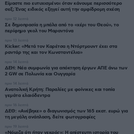
Είμαστε πιο ευτυχισμένοι όταν κάνουμε περισσότερο
σεξ; Ένας ειδικός εξηγεί αυτή την αμφίδρομη σχέση
πριν 12 λεπτά
Σε δημοπρασία η μπάλα από το «χέρι του Θεού», το
περίφημο γκολ του Μαραντόνα
πριν 13 λεπτά
Kicker: «Μετά τον Καρέτσα η Ντόρτμουντ έχει στα
ραντάρ της και τον Κωνσταντέλια»
πριν 14 λεπτά
ΔΕΗ: Νέα συμφωνία για απόκτηση έργων ΑΠΕ άνω των
2 GW σε Πολωνία και Ουγγαρία
πριν 14 λεπτά
Aνατολική Κρήτη: Παραλίες με φοίνικες και τοπία
γεμάτα ελαιόδεντρα
πριν 16 λεπτά
ΔΕΘ: «Ανέβηκε» ο διαγωνισμός των 165 εκατ. ευρώ για
τη μεγάλη ανάπλαση, δείτε φωτογραφίες
πριν 19 λεπτά
«Νόμιζα ότι ήταν νεκρός»: Η απίστευτη ιστορία του