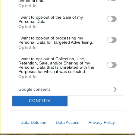
personal data.
grant or deny consent to Google and its third-party tags to
Κρήτη ζητά... τιμή για να ασελγήσει σε ανήλικη, τι
Opted In
use your data for below specified purposes in below Google
καταγγέλλει ο ιδιοκτήτης επιχείρησης
consent section.
I want to opt-out of the Sale of my
Personal Data.
Opted In
I want to opt-out of processing my
Personal Data for Targeted Advertising.
Opted In
I want to opt-out of Collection, Use,
Retention, Sale, and/or Sharing of my
Personal Data that Is Unrelated with the
Purposes for which it was collected.
Opted In
Google consents
CONFIRM
Data Deletion
Data Access
Privacy Policy