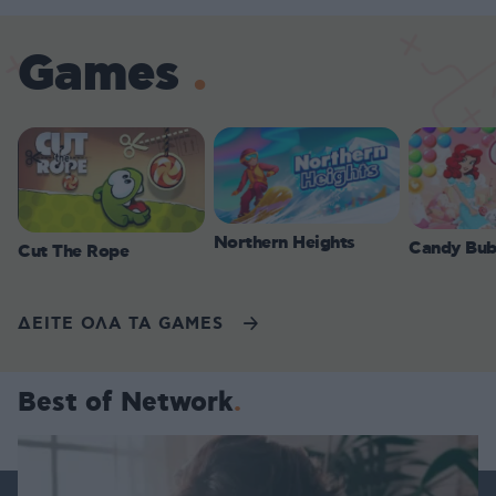
Games
Northern Heights
Candy Bub
Cut The Rope
ΔΕΙΤΕ ΟΛΑ ΤΑ GAMES
Best of Network