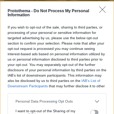
Protothema -
Do Not Process My Personal
Information
If you wish to opt-out of the sale, sharing to third parties, or
processing of your personal or sensitive information for
targeted advertising by us, please use the below opt-out
section to confirm your selection. Please note that after your
opt-out request is processed you may continue seeing
interest-based ads based on personal information utilized by
us or personal information disclosed to third parties prior to
your opt-out. You may separately opt-out of the further
disclosure of your personal information by third parties on the
IAB’s list of downstream participants. This information may
also be disclosed by us to third parties on the
IAB’s List of
Downstream Participants
that may further disclose it to other
third parties.
Please note that this website/app uses one or more Google
Personal Data Processing Opt Outs
services and may gather and store information including but
07.08.2026, 18:22
not limited to your visit or usage behaviour. You may click to
I want to opt-out of the Sharing of my
«Πόσα θέλεις για το κορίτσι;»: Τουρίστας στην