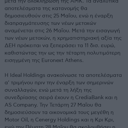
μετά την ολοκλήρωση της ΑΜΚ. Τα αναλυτικά
αποτελέσματα της κατανομής θα
δημοσιευθούν στις 25 Μαΐου, ενώ η έναρξη
διαπραγμάτευσης των νέων μετοχών
αναμένεται στις 26 Μαΐου. Μετά την εισαγωγή
των νέων μετοχών, η χρηματιστηριακή αξία της
ΔΕΗ πρόκειται να ξεπεράσει τα 11 δισ. ευρώ,
καθιστώντας την ως την τέταρτη πολυτιμότερη
εισηγμένη της Euronext Athens.
Η Ideal Holdings ανακοίνωσε τα αποτελέσματα
α’ τριμήνου πριν την έναρξη των σημερινών
συναλλαγών, ενώ μετά τη λήξη της
συνεδρίασης σειρά έχουν η CrediaBank και η
AS Company. Την Τετάρτη 27 Μαΐου θα
δημοσιεύσουν τα οικονομικά τους μεγέθη η
Motor Oil, η Cenergy Holdings και η Κρι Κρι,
ενώ την Πέμπτη 28 Μαΐου θα ακολουθήσει η