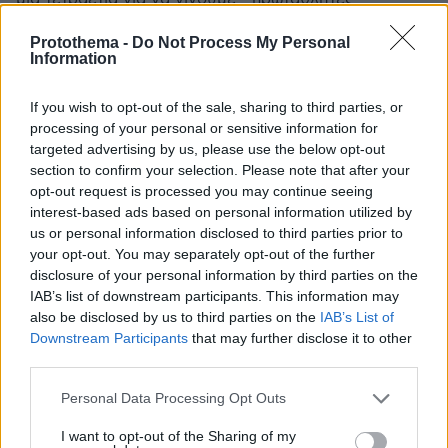
Μπορούμε και χειρότερα με Μητσοτάκη!
Protothema -
Do Not Process My Personal
ΑΠΑΝΤΗΣΗ
Information
να φερουμε τον αλ6 σας τρολακια
If you wish to opt-out of the sale, sharing to third parties, or
17.06.2026, 15:56
processing of your personal or sensitive information for
να παει 49% σαν της τουρκιας
targeted advertising by us, please use the below opt-out
ΑΠΑΝΤΗΣΗ
section to confirm your selection. Please note that after your
opt-out request is processed you may continue seeing
Γιάννης
interest-based ads based on personal information utilized by
17.06.2026, 16:46
us or personal information disclosed to third parties prior to
Η μάχη γίνεται ανάμεσα στον τελευταίο,
your opt-out. You may separately opt-out of the further
Μητσοτάκη, με το προτελευταίο, Τσιπρα;
disclosure of your personal information by third parties on the
IAB’s list of downstream participants. This information may
ΑΠΑΝΤΗΣΗ
also be disclosed by us to third parties on the
IAB’s List of
Downstream Participants
that may further disclose it to other
third parties.
Άγιος Πρεβέζης
17.06.2026, 14:11
Please note that this website/app uses one or more Google
Personal Data Processing Opt Outs
Τα καταφέραμε πάλι, λίγο ακόμη και θα παίρναμε την
services and may gather and store information including but
πρωτιά. Να συνεχιστεί η προσπάθεια παρακαλώ!
not limited to your visit or usage behaviour. You may click to
I want to opt-out of the Sharing of my