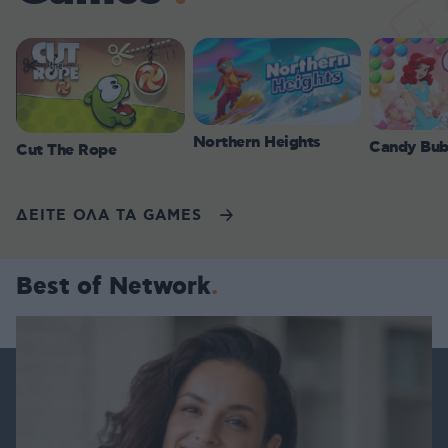
Northern Heights
Candy Bub
Cut The Rope
ΔΕΙΤΕ ΟΛΑ ΤΑ GAMES
Best of Network