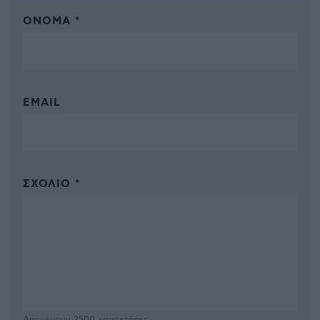
ΌΝΟΜΑ *
EMAIL
ΣΧΌΛΙΟ *
Απομένουν
2500
χαρακτήρες