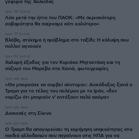
γέφυρα της Χαλκίδας
πριν 30 λεπτά
Λίσι μετά την ήττα του ΠΑΟΚ: «Με περισσότερη
σοβαρότητα θα παίρναμε κάτι καλύτερο»
πριν 37 λεπτά
Βλάβη, ατύχημα ή πρόβλημα στο ταξίδι; Η κάλυψη που
πολλοί αγνοούν
πριν 43 λεπτά
Χαλαρή έξοδος για τον Κυριάκο Μητσοτάκη και τη
σύζυγό του Μαρέβα στα Χανιά, φωτογραφίες
πριν μία ώρα
«Θα μπορούσε να συμβεί σύντομα»: Αισιόδοξος ξανά ο
Τραμπ για το τέλος του πολέμου με το Ιράν, «δεν
νομίζω ότι μπορούν ν' αντέξουν πολύ ακόμα»
πριν μία ώρα
Διακοπές στη Σίκινο
πριν μία ώρα
Ο Τραμπ θα απαγορεύσει τη χορήγηση υπηκοότητας στα
παιδιά αλλοδαπών που πηγαίνουν στις ΗΠΑ για να