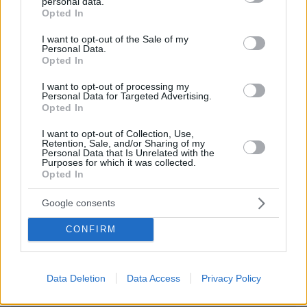
personal data.
grant or deny consent to Google and its third-party tags to
ΑΠΑΝΤΗΣΗ
Opted In
use your data for below specified purposes in below Google
consent section.
I want to opt-out of the Sale of my
@
Personal Data.
Opted In
17.06.2026, 13:38
Ο πληθωρισμός γύρω στο 5% εδώ και πολύ καιρό,
I want to opt-out of processing my
αλλά τα επιτόκια καταθέσεων παραμένουν γύρω στο
Personal Data for Targeted Advertising.
0% και οι τράπεζες σφυρίζουν αδιάφορα ..........
Opted In
ΑΠΑΝΤΗΣΗ
I want to opt-out of Collection, Use,
Retention, Sale, and/or Sharing of my
Personal Data that Is Unrelated with the
Purposes for which it was collected.
Opted In
μια ακόμα ευγενική προσφορά
Google consents
17.06.2026, 13:01
του φίλου σύμμαχου ισραήλ.
CONFIRM
ΑΠΑΝΤΗΣΗ
Data Deletion
Data Access
Privacy Policy
ΠΡΟΣΘΗΚΗ ΣΧΟΛΙΟΥ