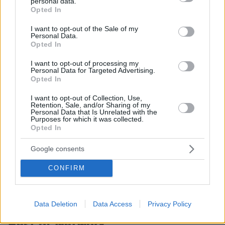
personal data.
grant or deny consent to Google and its third-party tags to
368
07.08.2026, 09:58
Opted In
use your data for below specified purposes in below Google
Loaded
:
100.00%
consent section.
I want to opt-out of the Sale of my
Personal Data.
Opted In
I want to opt-out of processing my
Games
Personal Data for Targeted Advertising.
Opted In
I want to opt-out of Collection, Use,
Retention, Sale, and/or Sharing of my
Personal Data that Is Unrelated with the
Purposes for which it was collected.
Opted In
Google consents
Northern Heights
Candy Bub
Cut The Rope
CONFIRM
ΔΕΙΤΕ ΟΛΑ ΤΑ GAMES
Data Deletion
Data Access
Privacy Policy