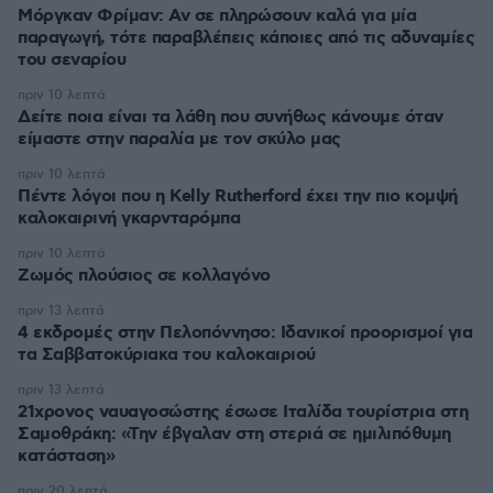
Μόργκαν Φρίμαν: Αν σε πληρώσουν καλά για μία
παραγωγή, τότε παραβλέπεις κάποιες από τις αδυναμίες
του σεναρίου
πριν 10 λεπτά
Δείτε ποια είναι τα λάθη που συνήθως κάνουμε όταν
είμαστε στην παραλία με τον σκύλο μας
πριν 10 λεπτά
Πέντε λόγοι που η Kelly Rutherford έχει την πιο κομψή
καλοκαιρινή γκαρνταρόμπα
πριν 10 λεπτά
Ζωμός πλούσιος σε κολλαγόνο
πριν 13 λεπτά
4 εκδρομές στην Πελοπόννησο: Ιδανικοί προορισμοί για
τα Σαββατοκύριακα του καλοκαιριού
πριν 13 λεπτά
21χρονος ναυαγοσώστης έσωσε Ιταλίδα τουρίστρια στη
Σαμοθράκη: «Την έβγαλαν στη στεριά σε ημιλιπόθυμη
κατάσταση»
πριν 20 λεπτά