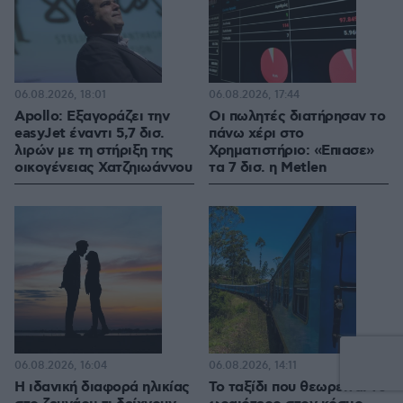
06.08.2026, 18:01
06.08.2026, 17:44
Apollo: Εξαγοράζει την
Οι πωλητές διατήρησαν το
easyJet έναντι 5,7 δισ.
πάνω χέρι στο
λιρών με τη στήριξη της
Χρηματιστήριο: «Επιασε»
οικογένειας Χατζηιωάννου
τα 7 δισ. η Metlen
06.08.2026, 16:04
06.08.2026, 14:11
Η ιδανική διαφορά ηλικίας
Το ταξίδι που θεωρείται το