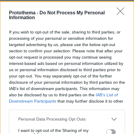
Πόσο κοστίζει μία εβδομάδα σε βίλες
- παράδεισους
Protothema -
Do Not Process My Personal
Information
25
07.08.2026, 09:43
If you wish to opt-out of the sale, sharing to third parties, or
processing of your personal or sensitive information for
targeted advertising by us, please use the below opt-out
section to confirm your selection. Please note that after your
«Δεν θα με κυριεύσει ο φόβος»: Ο
opt-out request is processed you may continue seeing
περιπτεράς της Γαστούνης άνοιξε
interest-based ads based on personal information utilized by
ξανά το κατάστημά του μετά τις
us or personal information disclosed to third parties prior to
επιθέσεις και τον εμπρησμό
your opt-out. You may separately opt-out of the further
61
07.08.2026, 12:51
disclosure of your personal information by third parties on the
IAB’s list of downstream participants. This information may
also be disclosed by us to third parties on the
IAB’s List of
Downstream Participants
that may further disclose it to other
Οικογενειακή τραγωδία στις Σέρρες,
third parties.
μητέρα και γιος οι νεκροί από την
Please note that this website/app uses one or more Google
μετωπική φορτηγού με ΙΧ - Βίντεο
Personal Data Processing Opt Outs
ντοκουμέντο από τη στιγμή της
services and may gather and store information including but
σύγκρουσης
not limited to your visit or usage behaviour. You may click to
I want to opt-out of the Sharing of my