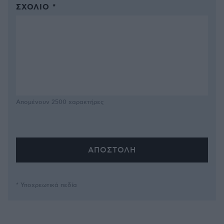
ΣΧΌΛΙΟ *
Απομένουν
2500
χαρακτήρες
* Υποχρεωτικά πεδία