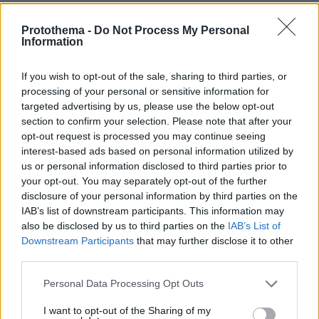
ΡΟΗ ΕΙΔΗΣΕΩΝ
Protothema -
Do Not Process My Personal
Ειδήσεις
Δημοφιλή
Σχολιασμένα
Information
πριν 5 λεπτά
If you wish to opt-out of the sale, sharing to third parties, or
Ιταλοί αστυνομικοί στους δρόμους της Αθήνας – Το νέο
processing of your personal or sensitive information for
πρόγραμμα αστυνόμευσης
targeted advertising by us, please use the below opt-out
section to confirm your selection. Please note that after your
πριν 6 λεπτά
62 χρόνια από τους τουρκικούς βομβαρδισμούς με
opt-out request is processed you may continue seeing
ναπάλμ στην Τηλλυρία της Κύπρου, πανηγύρια με 1250
interest-based ads based on personal information utilized by
Τουρκοκύπριους στα Κόκκινα
us or personal information disclosed to third parties prior to
your opt-out. You may separately opt-out of the further
πριν 13 λεπτά
disclosure of your personal information by third parties on the
Πώς να φτιάξετε παγωτό στο σπίτι, χωρίς μηχανή και
IAB’s list of downstream participants. This information may
μόνο με 3 υλικά (βίντεο)
also be disclosed by us to third parties on the
IAB’s List of
πριν 19 λεπτά
Downstream Participants
that may further disclose it to other
Μικρή βελτίωση για τον 43χρονο που τραυματίστηκε με
third parties.
ηλεκτρικό πατίνι στη Λάρισα - Παραμένει
διασωληνωμένος
Please note that this website/app uses one or more Google
Personal Data Processing Opt Outs
services and may gather and store information including but
πριν 20 λεπτά
not limited to your visit or usage behaviour. You may click to
I want to opt-out of the Sharing of my
Η Μπρίτνεϊ Σπίαρς λέει ότι απέτυχε ως μητέρα, επειδή ο