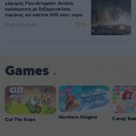
γέφυρας Ρίου-Αντιρρίου: Αντέχει
πρόσκρουση με δεξαμενόπλοιο,
τυφώνες και κόστισε 800 εκατ. ευρώ
83
07.08.2026, 09:08
Games
Northern Heights
Candy Bub
Cut The Rope