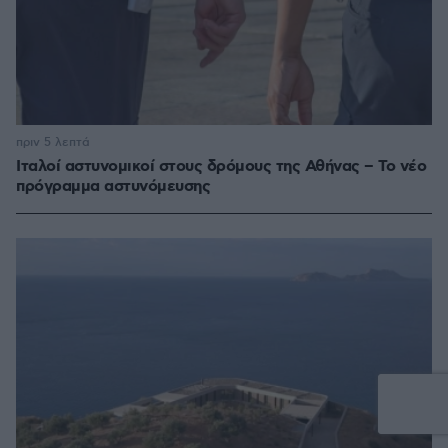
πριν 5 λεπτά
Ιταλοί αστυνομικοί στους δρόμους της Αθήνας – Το νέο
πρόγραμμα αστυνόμευσης