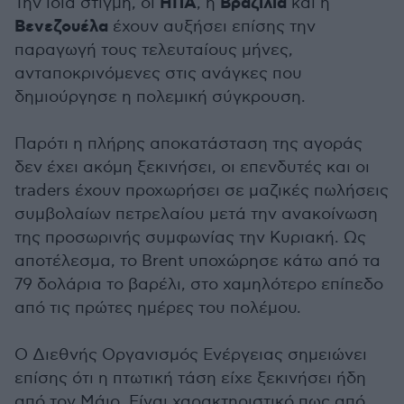
ΗΠΑ
Βραζιλία
Την ίδια στιγμή, οι
, η
και η
Βενεζουέλα
έχουν αυξήσει επίσης την
παραγωγή τους τελευταίους μήνες,
ανταποκρινόμενες στις ανάγκες που
δημιούργησε η πολεμική σύγκρουση.
Παρότι η πλήρης αποκατάσταση της αγοράς
δεν έχει ακόμη ξεκινήσει, οι επενδυτές και οι
traders έχουν προχωρήσει σε μαζικές πωλήσεις
συμβολαίων πετρελαίου μετά την ανακοίνωση
της προσωρινής συμφωνίας την Κυριακή. Ως
αποτέλεσμα, το Brent υποχώρησε κάτω από τα
79 δολάρια το βαρέλι, στο χαμηλότερο επίπεδο
από τις πρώτες ημέρες του πολέμου.
Ο Διεθνής Οργανισμός Ενέργειας σημειώνει
επίσης ότι η πτωτική τάση είχε ξεκινήσει ήδη
από τον Μάιο. Είναι χαρακτηριστικό πως από