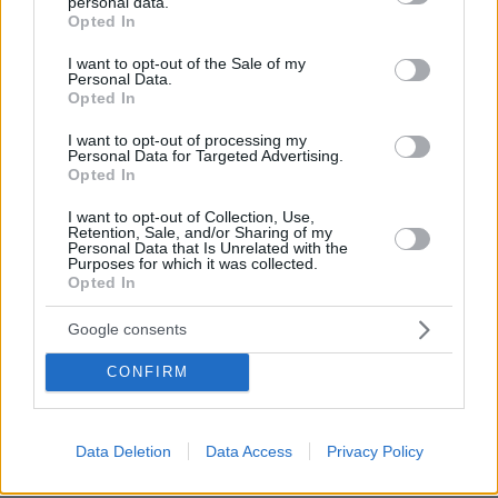
personal data.
grant or deny consent to Google and its third-party tags to
γιος της δεν πιστεύει στον Θεό: Η εξομολόγηση για τα
Opted In
use your data for below specified purposes in below Google
παιδιά της και η επίθεση στους γονείς της
consent section.
I want to opt-out of the Sale of my
Personal Data.
πριν 21 λεπτά
Opted In
Τα φρούτα που επιλέγουν 4 ενδοκρινολόγοι για
καλύτερο έλεγχο του σακχάρου – Το ένα μειώνει το
I want to opt-out of processing my
λίπος στην κοιλιά
Personal Data for Targeted Advertising.
Opted In
πριν 22 λεπτά
Camila Cabello: Επέλεξε την Ελλάδα για τις διακοπές
I want to opt-out of Collection, Use,
της και τα beach look της είναι έμπνευση
Retention, Sale, and/or Sharing of my
Personal Data that Is Unrelated with the
πριν 23 λεπτά
Purposes for which it was collected.
Πώς η διατροφή της νέας μαμάς επηρεάζει το μητρικό
Opted In
γάλα
Google consents
πριν 30 λεπτά
Είδατε αστερίες στη θάλασσα; Γιατί δεν πρέπει να τους
CONFIRM
ξεκολλήσετε
πριν 32 λεπτά
Η επόμενη μέρα του τουρισμού μετά τις πυρκαγιές στο
Data Deletion
Data Access
Privacy Policy
Ρέθυμνο , η εικόνα σε Πρέβελη και Άγιο Βασίλειο