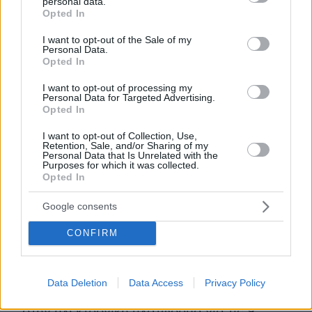
personal data.
grant or deny consent to Google and its third-party tags to
Opted In
use your data for below specified purposes in below Google
consent section.
I want to opt-out of the Sale of my
Με μπαράζ πλειστηριασμών βρίσκονται αντιμέτωπα τα
Personal Data.
αδέλφια Γιώτα και Ηλίας Λιβάνης. Ενας από αυτούς αφορά
Opted In
το διαμέρισμα του εκδότη στον Λυκαβηττό
Ο Απόστολος Λύτρας
I want to opt-out of processing my
Personal Data for Targeted Advertising.
Opted In
Με σερί πλειστηριασμών βρίσκεται
αντιμέτωπος και ο δικηγόρος Απόστολος
I want to opt-out of Collection, Use,
Retention, Sale, and/or Sharing of my
Λύτρας
που παραμένει προφυλακισμένος,
Personal Data that Is Unrelated with the
Purposes for which it was collected.
κατηγορούμενος για τον βάναυσο
Opted In
ξυλοδαρμό της συζύγου του Σοφίας
Πολυζωγοπούλου.
Google consents
CONFIRM
Ο ένας αφορά τη μεζονέτα του στο Πάτημα
Χαλανδρίου, που αρχικά είχε
προγραμματιστεί για τις 26 Ιουνίου αλλά
Data Deletion
Data Access
Privacy Policy
ανεστάλη και στη συνέχεια ανέβηκε ξανά
στην ηλεκτρονική πλατφόρμα για τις 9