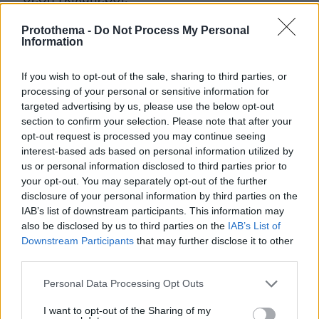
Protothema -
Do Not Process My Personal
Τέλος, για τις 8 Ιανουαρίου του 2025 έχει
Information
προγραμματιστεί πλειστηριασμός σε βάρος
της Εκδοτικός Οργανισμός Λιβάνη ΑΒΕ με
If you wish to opt-out of the sale, sharing to third parties, or
επισπεύδουσα και εδώ τη Cepal για ένα
processing of your personal or sensitive information for
targeted advertising by us, please use the below opt-out
οικόπεδο 2.394,53 τ.μ., άρτιο και
section to confirm your selection. Please note that after your
οικοδομήσιμο, στη Δημοτική Ενότητα Ανω
opt-out request is processed you may continue seeing
Λιοσίων του Δήμου Φυλής εντός του
interest-based ads based on personal information utilized by
ΒΙΟ.ΠΑ. Η τιμή εκκίνησης έχει οριστεί στις
us or personal information disclosed to third parties prior to
your opt-out. You may separately opt-out of the further
720.000 ευρώ.
disclosure of your personal information by third parties on the
IAB’s list of downstream participants. This information may
also be disclosed by us to third parties on the
IAB’s List of
Downstream Participants
that may further disclose it to other
third parties.
Please note that this website/app uses one or more Google
Personal Data Processing Opt Outs
services and may gather and store information including but
not limited to your visit or usage behaviour. You may click to
I want to opt-out of the Sharing of my