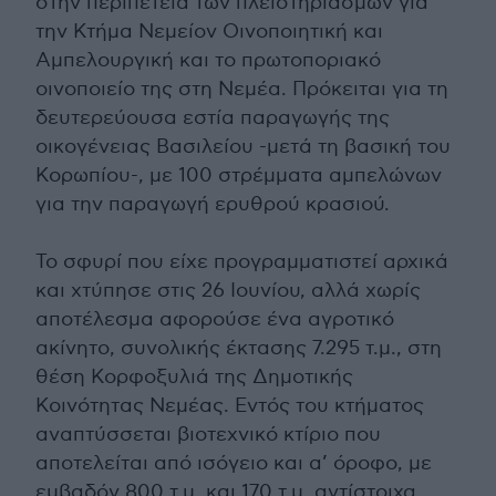
στην περιπέτεια των πλειστηριασμών για
την Κτήμα Νεμείον Οινοποιητική και
Αμπελουργική και το πρωτοποριακό
οινοποιείο της στη Νεμέα. Πρόκειται για τη
δευτερεύουσα εστία παραγωγής της
οικογένειας Βασιλείου -μετά τη βασική του
Κορωπίου-, με 100 στρέμματα αμπελώνων
για την παραγωγή ερυθρού κρασιού.
Το σφυρί που είχε προγραμματιστεί αρχικά
και χτύπησε στις 26 Ιουνίου, αλλά χωρίς
αποτέλεσμα αφορούσε ένα αγροτικό
ακίνητο, συνολικής έκτασης 7.295 τ.μ., στη
θέση Κορφοξυλιά της Δημοτικής
Κοινότητας Νεμέας. Εντός του κτήματος
αναπτύσσεται βιοτεχνικό κτίριο που
αποτελείται από ισόγειο και α’ όροφο, με
εμβαδόν 800 τ.μ. και 170 τ.μ. αντίστοιχα.