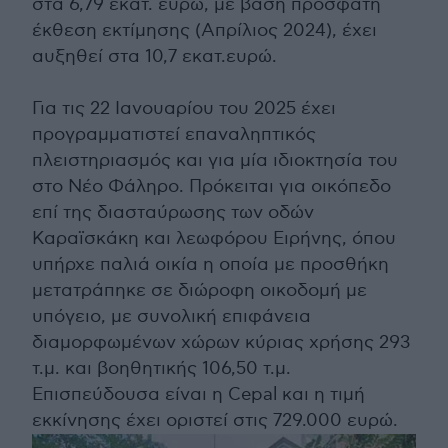
στα 6,79 εκατ. ευρώ, με βάση πρόσφατη
έκθεση εκτίμησης (Απρίλιος 2024), έχει
αυξηθεί στα 10,7 εκατ.ευρώ.
Για τις 22 Ιανουαρίου του 2025 έχει
προγραμματιστεί επαναληπτικός
πλειστηριασμός και για μία ιδιοκτησία του
στο Νέο Φάληρο. Πρόκειται για οικόπεδο
επί της διασταύρωσης των οδών
Καραϊσκάκη και λεωφόρου Ειρήνης, όπου
υπήρχε παλιά οικία η οποία με προσθήκη
μετατράπηκε σε διώροφη οικοδομή με
υπόγειο, με συνολική επιφάνεια
διαμορφωμένων χώρων κύριας χρήσης 293
τ.μ. και βοηθητικής 106,50 τ.μ.
Επισπεύδουσα είναι η Cepal και η τιμή
εκκίνησης έχει οριστεί στις 729.000 ευρώ.