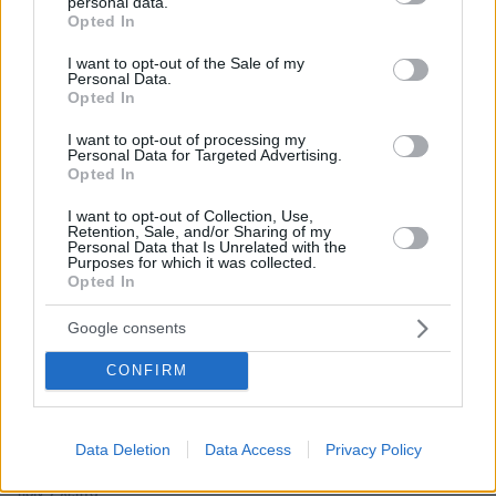
personal data.
grant or deny consent to Google and its third-party tags to
Opted In
use your data for below specified purposes in below Google
consent section.
I want to opt-out of the Sale of my
Personal Data.
Opted In
03.08.2026, 11:06
Κάτι αλλάζει στον χάρτη της πανεπιστημιακής εκπαίδευσης
I want to opt-out of processing my
στην Ελλάδα
Personal Data for Targeted Advertising.
Opted In
30.07.2026, 15:25
I want to opt-out of Collection, Use,
Εθνική Τράπεζα: Η κορυφαία επιλογή για τη χρηματοδότηση
Retention, Sale, and/or Sharing of my
μεγάλων έργων
Personal Data that Is Unrelated with the
Purposes for which it was collected.
Opted In
29.07.2026, 09:39
Διασκεδάζουμε υπεύθυνα, επιστρέφουμε με ασφάλεια
Google consents
CONFIRM
ΡΟΗ ΕΙΔΗΣΕΩΝ
Ειδήσεις
Δημοφιλή
Σχολιασμένα
Data Deletion
Data Access
Privacy Policy
πριν 7 λεπτά