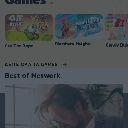
Games
Northern Heights
Candy Bub
Cut The Rope
ΔΕΙΤΕ ΟΛΑ ΤΑ GAMES
Best of Network