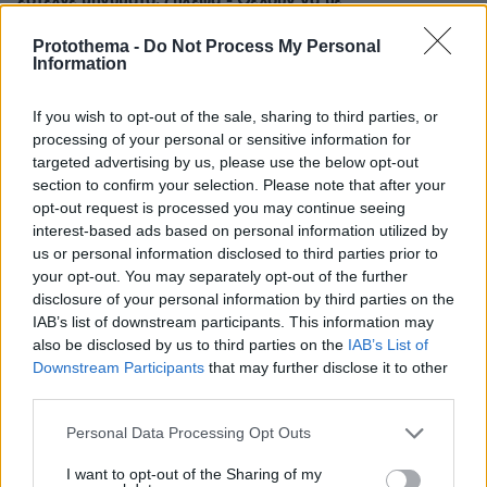
έστελνε μηνύματα, ζήλεψα - Θέλουν να με
τρομοκρατήσουν, λέει η γυναίκα του
Protothema -
Do Not Process My Personal
Information
Thema Insights
If you wish to opt-out of the sale, sharing to third parties, or
processing of your personal or sensitive information for
targeted advertising by us, please use the below opt-out
section to confirm your selection. Please note that after your
opt-out request is processed you may continue seeing
interest-based ads based on personal information utilized by
us or personal information disclosed to third parties prior to
your opt-out. You may separately opt-out of the further
disclosure of your personal information by third parties on the
IAB’s list of downstream participants. This information may
also be disclosed by us to third parties on the
IAB’s List of
Downstream Participants
that may further disclose it to other
third parties.
Please note that this website/app uses one or more Google
Personal Data Processing Opt Outs
services and may gather and store information including but
not limited to your visit or usage behaviour. You may click to
I want to opt-out of the Sharing of my