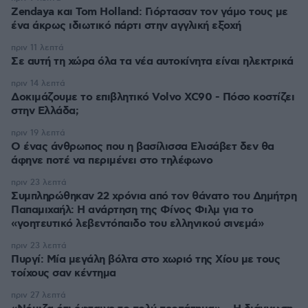
Zendaya και Tom Holland: Γιόρτασαν τον γάμο τους με
ένα άκρως ιδιωτικό πάρτι στην αγγλική εξοχή
πριν 11 λεπτά
Σε αυτή τη χώρα όλα τα νέα αυτοκίνητα είναι ηλεκτρικά
πριν 14 λεπτά
Δοκιμάζουμε το επιβλητικό Volvo XC90 - Πόσο κοστίζει
στην Ελλάδα;
πριν 19 λεπτά
Ο ένας άνθρωπος που η βασίλισσα Ελισάβετ δεν θα
άφηνε ποτέ να περιμένει στο τηλέφωνο
πριν 23 λεπτά
Συμπληρώθηκαν 22 χρόνια από τον θάνατο του Δημήτρη
Παπαμιχαήλ: Η ανάρτηση της Φίνος Φιλμ για το
«γοητευτικό λεβεντόπαιδο του ελληνικού σινεμά»
πριν 23 λεπτά
Πυργί: Mία μεγάλη βόλτα στο χωριό της Χίου με τους
τοίχους σαν κέντημα
πριν 27 λεπτά