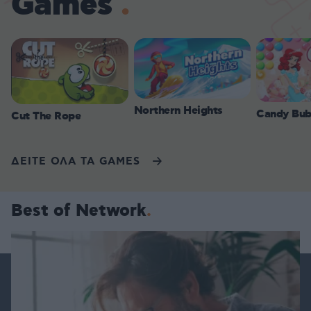
Games
Northern Heights
Candy Bub
Cut The Rope
ΔΕΙΤΕ ΟΛΑ ΤΑ GAMES
Best of Network