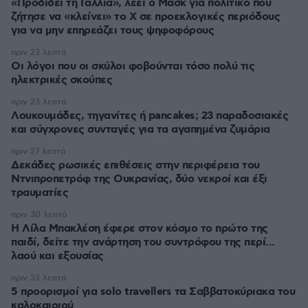
«Προδίδει τη Γαλλία», λέει ο Μασκ για πολιτικό που
ζήτησε να «κλείνει» το X σε προεκλογικές περιόδους
για να μην επηρεάζει τους ψηφοφόρους
πριν 23 λεπτά
Οι λόγοι που οι σκύλοι φοβούνται τόσο πολύ τις
ηλεκτρικές σκούπες
πριν 23 λεπτά
Λουκουμάδες, τηγανίτες ή pancakes; 23 παραδοσιακές
και σύγχρονες συνταγές για τα αγαπημένα ζυμάρια
πριν 27 λεπτά
Δεκάδες ρωσικές επιθέσεις στην περιφέρεια του
Ντνιπροπετρόφ της Ουκρανίας, δύο νεκροί και έξι
τραυματίες
πριν 30 λεπτά
Η Λίλα Μπακλέση έφερε στον κόσμο το πρώτο της
παιδί, δείτε την ανάρτηση του συντρόφου της περί...
λαού και εξουσίας
πριν 33 λεπτά
5 προορισμοί για solo travellers τα Σαββατοκύριακα του
καλοκαιριού