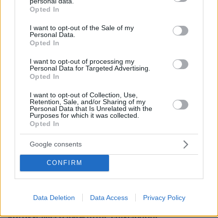
personal data.
grant or deny consent to Google and its third-party tags to
Opted In
use your data for below specified purposes in below Google
consent section.
I want to opt-out of the Sale of my
Personal Data.
Opted In
I want to opt-out of processing my
Personal Data for Targeted Advertising.
Opted In
I want to opt-out of Collection, Use,
Retention, Sale, and/or Sharing of my
Personal Data that Is Unrelated with the
Purposes for which it was collected.
Opted In
Google consents
CONFIRM
07.08.2026, 18:22
«Πόσα θέλεις για το κορίτσι;»: Τουρίστας στην
Data Deletion
Data Access
Privacy Policy
Κρήτη ζητά... τιμή για να ασελγήσει σε ανήλικη, τι
καταγγέλλει ο ιδιοκτήτης επιχείρησης