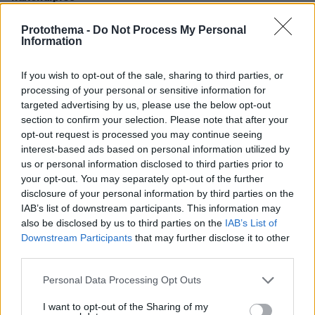
πριν 38 λεπτά
Protothema -
Do Not Process My Personal
Ο επιθετικός της Εθνικής Αγγλίας Άϊβαν Τόνεϊ
Information
κατηγορείται για σοβαρό επεισόδιο σε κλαμπ στο Σόχο
πριν μία ώρα
If you wish to opt-out of the sale, sharing to third parties, or
Πυρκαγιά σε ισόγειο κατάστημα στο Παλαιό Φάληρο,
processing of your personal or sensitive information for
εκκενώνεται προληπτικά πολυκατοικία
targeted advertising by us, please use the below opt-out
section to confirm your selection. Please note that after your
πριν μία ώρα
Kαύσωνας: Ένας καθηγητής δίνει συμβουλές για να μην
opt-out request is processed you may continue seeing
εξαντληθούμε από τη ζέστη
interest-based ads based on personal information utilized by
us or personal information disclosed to third parties prior to
your opt-out. You may separately opt-out of the further
ΔΕΙΤΕ ΟΛΕΣ ΤΙΣ ΕΙΔΗΣΕΙΣ
disclosure of your personal information by third parties on the
IAB’s list of downstream participants. This information may
also be disclosed by us to third parties on the
IAB’s List of
Downstream Participants
that may further disclose it to other
ΤΑ ΠΙΟ ΔΗΜΟΦΙΛΗ
third parties.
Please note that this website/app uses one or more Google
Personal Data Processing Opt Outs
services and may gather and store information including but
not limited to your visit or usage behaviour. You may click to
I want to opt-out of the Sharing of my