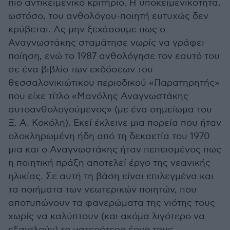
πιο αντικειμενικό κριτήριο. Η υποκειμενικότητα,
ωστόσο, του ανθολόγου-ποιητή ευτυχώς δεν
κρύβεται. Ας μην ξεχάσουμε πως ο
Αναγνωστάκης σταμάτησε νωρίς να γράφει
ποίηση, ενώ το 1987 ανθολόγησε τον εαυτό του
σε ένα βιβλίο των εκδόσεων του
θεσσαλονικιώτικου περιοδικού «Παρατηρητής»
που είχε τίτλο «Μανόλης Αναγνωστάκης
αυτοανθολογούμενος» (με ένα σημείωμα του
Ξ. Α. Κοκόλη). Εκεί έκλεινε μια πορεία που ήταν
ολοκληρωμένη ήδη από τη δεκαετία του 1970
μια και ο Αναγνωστάκης ήταν πεπεισμένος πως
η ποιητική πράξη αποτελεί έργο της νεανικής
ηλικίας. Σε αυτή τη βάση είναι επιλεγμένα και
τα ποιήματα των νεωτερικών ποιητών, που
αποτυπώνουν τα φανερώματα της νιότης τους
χωρίς να καλύπτουν (και ακόμα λιγότερο να
εξαντλούν) το υστερότερο έργο τους.