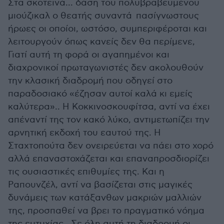
Στα σκοτεινά... δάση του πολυβραβευμένου
μιούζικαλ ο θεατής συναντά πασίγνωστους
ήρωες οι οποίοι, ωστόσο, συμπεριφέροται και
λειτουργούν όπως κανείς δεν θα περίμενε,
Γιατί αυτή τη φορά οι αγαπημένοι και
διαχρονικοί πρωταγωνιστές δεν ακολουθούν
την κλασική διαδρομή που οδηγεί στο
παραδοσιακό «έζησαν αυτοί καλά κι εμείς
καλύτερα».. Η Κοκκινοσκουφίτσα, αντί να έχει
απέναντί της τον κακό λύκο, αντιμετωπίζει την
αρνητική εκδοχή του εαυτού της. Η
Σταχτοπούτα δεν ονειρεύεται να πάει στο χορό
αλλά επαναστοχάζεται και επαναπροσδιορίζει
τις ουσιαστικές επιθυμίες της. Και η
Ραπουνζέλ, αντί να βασίζεται στις μαγικές
δυνάμεις των κατάξανθων μακριών μαλλιών
της, προσπαθεί να βρει το πραγματικό νόημα
της ευτυχίας...Σε όλη αυτή τη διαδρομή οι