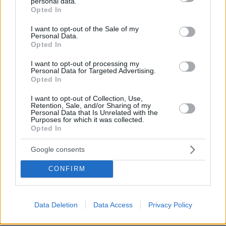
Σίνδο
personal data.
grant or deny consent to Google and its third-party tags to
Opted In
use your data for below specified purposes in below Google
πριν 17 λεπτά
consent section.
Ποιες μυρωδιές είναι πολύ επικίνδυνες για το
I want to opt-out of the Sale of my
Personal Data.
κατοικίδιό μας- Ποιες δεν είναι
Opted In
πριν 17 λεπτά
Πέντε ρούχα και καθόλου ψευδαισθήσεις: Γιατί το
I want to opt-out of processing my
Personal Data for Targeted Advertising.
κυνήγι της τέλειας στιγμής των διακοπών είναι μια
Opted In
παγίδα
I want to opt-out of Collection, Use,
πριν 17 λεπτά
Retention, Sale, and/or Sharing of my
Θέλει ο σκύλος σας να τρώει μόνο το βράδυ; Δείτε 5
Personal Data that Is Unrelated with the
λόγους για αυτό
Purposes for which it was collected.
Opted In
πριν 22 λεπτά
Ανεύρυσμα: Απλό τεστ του αντίχειρα προμηνύει τον
Google consents
αυξημένο κίνδυνο – Γίνεται σε 1 λεπτό
CONFIRM
πριν 27 λεπτά
Το «καρφί»: Το αμερικανικό Πεντάγωνο κατηγορεί τον
πρώην υπουργό Πολεμικής Αεροπορίας Φρανκ Κένταλ
για τη διαρροή των προβλημάτων ασφαλείας στο νέο
Data Deletion
Data Access
Privacy Policy
Air Force One