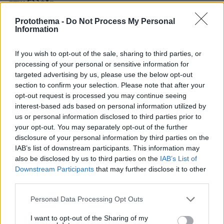
στην Ελλάδα
Protothema -
Do Not Process My Personal
30.07.2026, 15:25
Information
Εθνική Τράπεζα: Η κορυφαία επιλογή για τη χρηματοδότηση
μεγάλων έργων
If you wish to opt-out of the sale, sharing to third parties, or
processing of your personal or sensitive information for
29.07.2026, 09:39
targeted advertising by us, please use the below opt-out
Διασκεδάζουμε υπεύθυνα, επιστρέφουμε με ασφάλεια
section to confirm your selection. Please note that after your
opt-out request is processed you may continue seeing
interest-based ads based on personal information utilized by
us or personal information disclosed to third parties prior to
ΡΟΗ ΕΙΔΗΣΕΩΝ
your opt-out. You may separately opt-out of the further
disclosure of your personal information by third parties on the
Ειδήσεις
Δημοφιλή
Σχολιασμένα
IAB’s list of downstream participants. This information may
also be disclosed by us to third parties on the
IAB’s List of
Downstream Participants
that may further disclose it to other
πριν 11 λεπτά
Πλοίο δέχθηκε επίθεση στα ανοικτά του Ομάν -
third parties.
Ασφαλές το πλήρωμα λένε οι Βρετανοί
Please note that this website/app uses one or more Google
Personal Data Processing Opt Outs
πριν 12 λεπτά
services and may gather and store information including but
Χωρίς ενεργό μέτωπο η φωτιά σε χαμηλή βλάστηση στη
not limited to your visit or usage behaviour. You may click to
I want to opt-out of the Sharing of my