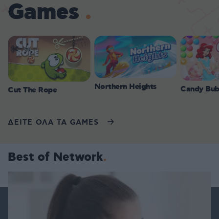
Games
Northern Heights
Candy Bub
Cut The Rope
ΔΕΙΤΕ ΟΛΑ ΤΑ GAMES
Best of Network