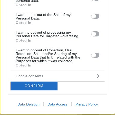
personal data.
grant or deny consent to Google and its third-party tags to
Opted In
use your data for below specified purposes in below Google
consent section.
I want to opt-out of the Sale of my
Personal Data.
Opted In
I want to opt-out of processing my
Personal Data for Targeted Advertising.
Opted In
Loaded
:
100.00%
09.08.2026, 11:17
I want to opt-out of Collection, Use,
Ελικόπτερο «πάρκαρε» στο Σαρακήνικο για να
Retention, Sale, and/or Sharing of my
κάνουν μπάνιο οι επιβάτες του, δείτε βίντεο
Personal Data that Is Unrelated with the
Purposes for which it was collected.
Opted In
Οι τελευταίες μέρες της 49χρονης
Google consents
TikToker που διαγνώστηκε με
Αλτσχάιμερ και επέλεξε την ιατρικώς
CONFIRM
υποβοηθούμενη αυτοκτονία
09.08.2026, 12:07
Data Deletion
Data Access
Privacy Policy