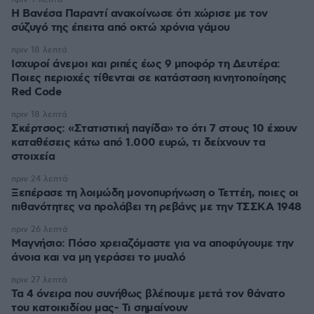
Η Βανέσα Παραντί ανακοίνωσε ότι χώρισε με τον
σύζυγό της έπειτα από οκτώ χρόνια γάμου
πριν 18 λεπτά
Ισχυροί άνεμοι και ριπές έως 9 μποφόρ τη Δευτέρα:
Ποιες περιοχές τίθενται σε κατάσταση κινητοποίησης
Red Code
πριν 18 λεπτά
Σκέρτσος: «Στατιστική παγίδα» το ότι 7 στους 10 έχουν
καταθέσεις κάτω από 1.000 ευρώ, τι δείχνουν τα
στοιχεία
πριν 24 λεπτά
Ξεπέρασε τη λοιμώδη μονοπυρήνωση ο Τεττέη, ποιες οι
πιθανότητες να προλάβει τη ρεβάνς με την ΤΣΣΚΑ 1948
πριν 26 λεπτά
Μαγνήσιο: Πόσο χρειαζόμαστε για να αποφύγουμε την
άνοια και να μη γεράσει το μυαλό
πριν 27 λεπτά
Τα 4 όνειρα που συνήθως βλέπουμε μετά τον θάνατο
του κατοικιδίου μας- Τι σημαίνουν