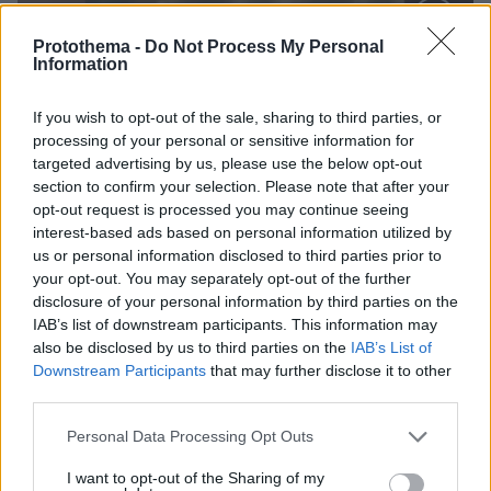
Protothema -
Do Not Process My Personal
Loaded
:
Information
100.00%
09.08.2026, 12:09
Νέα ανάφλεξη στη Μέση Ανατολή: Οι Χούθι
If you wish to opt-out of the sale, sharing to third parties, or
χτύπησαν εγκατάσταση της Aramco, το Ιράν βάζει
processing of your personal or sensitive information for
πιο σκληρούς όρους για τα Στενά του Ορμούζ
targeted advertising by us, please use the below opt-out
section to confirm your selection. Please note that after your
opt-out request is processed you may continue seeing
interest-based ads based on personal information utilized by
us or personal information disclosed to third parties prior to
your opt-out. You may separately opt-out of the further
disclosure of your personal information by third parties on the
IAB’s list of downstream participants. This information may
also be disclosed by us to third parties on the
IAB’s List of
Downstream Participants
that may further disclose it to other
third parties.
Please note that this website/app uses one or more Google
Personal Data Processing Opt Outs
services and may gather and store information including but
not limited to your visit or usage behaviour. You may click to
I want to opt-out of the Sharing of my