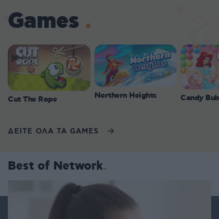
Games
Northern Heights
Candy Bub
Cut The Rope
ΔΕΙΤΕ ΟΛΑ ΤΑ GAMES
Best of Network