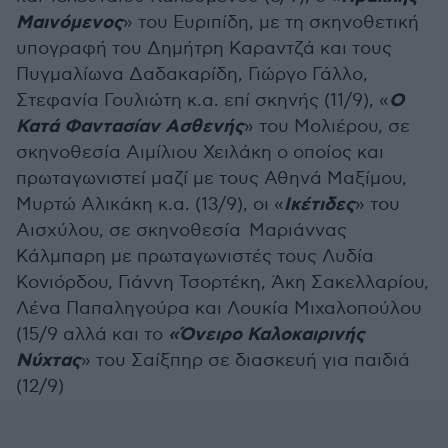
Μαινόμενος
» του Ευριπίδη, με τη σκηνοθετική
υπογραφή του Δημήτρη Καραντζά και τους
Πυγμαλίωνα Δαδακαρίδη, Γιώργο Γάλλο,
Ο
Στεφανία Γουλιώτη κ.α. επί σκηνής (11/9), «
Κατά Φαντασίαν Ασθενής
» του Μολιέρου, σε
σκηνοθεσία Αιμίλιου Χειλάκη ο οποίος και
πρωταγωνιστεί μαζί με τους Αθηνά Μαξίμου,
Ικέτιδες
Μυρτώ Αλικάκη κ.α. (13/9), οι «
» του
Αισχύλου, σε σκηνοθεσία Μαριάννας
Κάλμπαρη με πρωταγωνιστές τους Λυδία
Κονιόρδου, Γιάννη Τσορτέκη, Άκη Σακελλαρίου,
Λένα Παπαληγούρα και Λουκία Μιχαλοπούλου
«Όνειρο Καλοκαιρινής
(15/9 αλλά και το
Νύχτας
» του Σαίξπηρ σε διασκευή για παιδιά
(12/9)