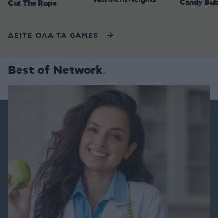
Northern Heights
Candy Bub
Cut The Rope
ΔΕΙΤΕ ΟΛΑ ΤΑ GAMES
Best of Network