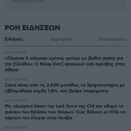
* Υποχρεωτικά πεδία
ΡΟΗ ΕΙΔΗΣΕΩΝ
Ειδήσεις
Δημοφιλή
Σχολιασμένα
πριν 4 λεπτά
«Πέρασα 4 υπέροχα χρόνια, φεύγω με βαθιά αγάπη για
την Ελλάδα»: Ο Νόαμ Κατζ αποχωρεί από πρέσβης στην
Αθήνα
πριν 5 λεπτά
Ξανά πάνω από τις 2.600 μονάδες το Χρηματιστήριο με
εβδομαδιαία κέρδη 1,8%, πού βρήκε στηρίγματα
πριν 6 λεπτά
Με «Δούρειο Ίππο» την task force της CIA και οδηγό το
φιάσκο του Κόλπου των Χοίρων: Πώς θέλουν οι ΗΠΑ να
πάρουν τον έλεγχο στην Κούβα
πριν 6 λεπτά