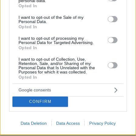
personal data.
grant or deny consent to Google and its third-party tags to
Opted In
use your data for below specified purposes in below Google
consent section.
I want to opt-out of the Sale of my
Personal Data.
Opted In
I want to opt-out of processing my
Personal Data for Targeted Advertising.
Opted In
I want to opt-out of Collection, Use,
Retention, Sale, and/or Sharing of my
Personal Data that Is Unrelated with the
27.07.2026, 06:00
Purposes for which it was collected.
Το μέλλον της τεχνολογίας
Opted In
03.08.2026, 10:56
Google consents
Η Smart φοιτητική κατοικία στην καρδιά της Αθήνας
CONFIRM
26.07.2026, 09:54
Επαγγελματική Εκπαίδευση & Εξειδίκευση: Το Mοντέλο που
σε Bάζει στην Aγορά Eργασίας
Data Deletion
Data Access
Privacy Policy