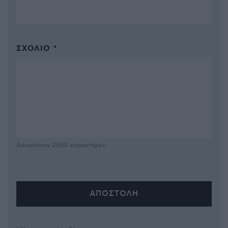
ΣΧΌΛΙΟ *
Απομένουν
2500
χαρακτήρες