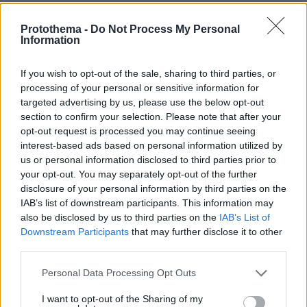
protothema.gr στο Google News
Ακολουθήστε το
Protothema -
Do Not Process My Personal
και μάθετε πρώτοι όλες τις ειδήσεις
Information
Ειδήσεις
Δείτε όλες τις τελευταίες
από την Ελλάδα
If you wish to opt-out of the sale, sharing to third parties, or
και τον Κόσμο, τη στιγμή που συμβαίνουν, στο
processing of your personal or sensitive information for
Protothema.gr
targeted advertising by us, please use the below opt-out
section to confirm your selection. Please note that after your
opt-out request is processed you may continue seeing
Thema Insights
interest-based ads based on personal information utilized by
us or personal information disclosed to third parties prior to
your opt-out. You may separately opt-out of the further
disclosure of your personal information by third parties on the
IAB’s list of downstream participants. This information may
also be disclosed by us to third parties on the
IAB’s List of
Downstream Participants
that may further disclose it to other
third parties.
Please note that this website/app uses one or more Google
Personal Data Processing Opt Outs
services and may gather and store information including but
not limited to your visit or usage behaviour. You may click to
I want to opt-out of the Sharing of my