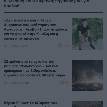
η 43χρονη και ο 21χρονος πήγαιναν μαζί για
δουλειά
«Δεν το πιστεύουμε», λένε οι
Αμερικανοί που υιοθέτησαν τον
Αφγανό στη Λέσβο - Η αρχική εκδοχή
για το φονικό στην Κυψέλη και η
σιωπή στην απολογία
352
07.08.2026, 07:19
22 χρόνια από τα εγκαίνια της
γέφυρας Ρίου-Αντιρρίου: Αντέχει
πρόσκρουση με δεξαμενόπλοιο,
τυφώνες και κόστισε 800 εκατ. ευρώ
29
07.08.2026, 09:08
Βόρεια Εύβοια: Οι 14 λίμνες που