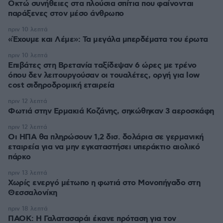
Οκτώ συνήθειες στα πλούσια σπίτια που φαίνονται
παράξενες στον μέσο άνθρωπο
πριν 10 λεπτά
«Έχουμε και Λέμε»: Τα μεγάλα μπερδέματα του έρωτα
πριν 10 λεπτά
Επιβάτες στη Βρετανία ταξίδεψαν 6 ώρες με τρένο
όπου δεν λειτουργούσαν οι τουαλέτες, οργή για low
cost σιδηροδρομική εταιρεία
πριν 12 λεπτά
Φωτιά στην Ερμακιά Κοζάνης, σηκώθηκαν 3 αεροσκάφη
πριν 12 λεπτά
Οι ΗΠΑ θα πληρώσουν 1,2 δισ. δολάρια σε γερμανική
εταιρεία για να μην εγκαταστήσει υπεράκτιο αιολικό
πάρκο
πριν 13 λεπτά
Χωρίς ενεργό μέτωπο η φωτιά στο Μονοπήγαδο στη
Θεσσαλονίκη
πριν 18 λεπτά
ΠΑΟΚ: Η Γαλατασαράι έκανε πρόταση για τον