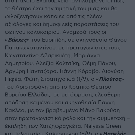
στο Παλαιό Ελαιουργείο, αντιλαμβάνεται πως
το θέατρο έχει την τιμητική του μιας και θα
φιλοξενήσουν κάποιες από τις πλέον
αξιόλογες και δημοφιλείς παραστάσεις του
φετινού καλοκαιριού. Ανάμεσά τους οι
Βάκχες
«
» του Ευριπίδη, σε σκηνοθεσία Θάνου
Παπακωνσταντίνου, με πρωταγωνιστές τους
Κωνσταντίνο Αβαρικιώτη, Μαριάννα
Δημητρίου, Αλεξία Καλτσίκη, Θέμη Πάνου,
Αργύρη Πανταζάρα, Γιάννη Κόραβο, Διονύση
Πλούτος
Πιφέα, Φώτη Στρατηγό κ.ά (1/9), ο «
»
του Αριστοφάνη από το Κρατικό Θέατρο
Βορείου Ελλάδος, σε μετάφραση, ελεύθερη
απόδοση κειμένου και σκηνοθεσία Γιάννη
Κακλέα, με τον βραβευμένο Μάνο Βακούση
στον πρωταγωνιστικό ρόλο και την συμμετοχή –
έκπληξη των Χατζηφραγκέτα, Nalyssa Green
Ηρακλής
και Τελευταίου Καλεσμένου (8/9), ο «