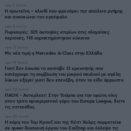
πριν 5 λεπτά
Η πρωτεΐνη – κλειδί που φρενάρει την απώλεια μνήμης
και ανανεώνει τον εγκέφαλο
πριν 6 λεπτά
Πυρκαγιές: 325 αυτοψίες κτιρίων στις πληγείσες
περιοχές, 118 χαρακτηρίστηκαν κόκκινα
πριν 15 λεπτά
Με νέα τιμή η Mercedes A-Class στην Ελλάδα
πριν 19 λεπτά
Γιατί δεν έσωσα το κουτάβι: Ο ερευνητής που
κατέγραφε τη συμβίωση του μικρού σκυλιού με αγέλη
λύκων εξηγεί γιατί δεν επενέβη, όταν το είδε άρρωστο
πριν 20 λεπτά
ΠΑΟΚ - Άντερλεχτ: Στην Τούμπα για την πρώτη νίκη
στον τρίτο προκριματικό γύρο του Europa League, δείτε
τις εντεκάδες
πριν 20 λεπτά
Η κόρη του Τομ Κρουζ και της Κέιτι Χολμς συμμετείχε
σε queer διασκευή έργου του Σαίξπηρ και έκλεψε τις