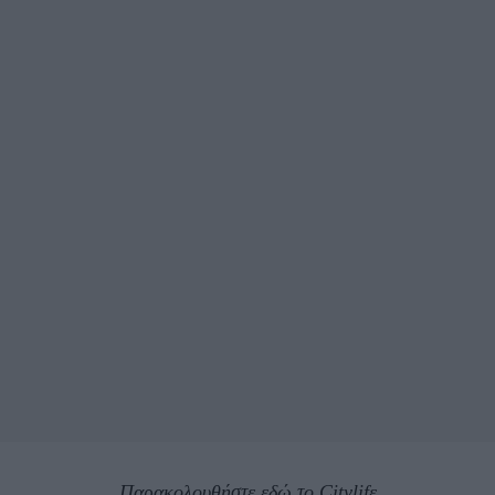
Παρακολουθήστε εδώ το Citylifε