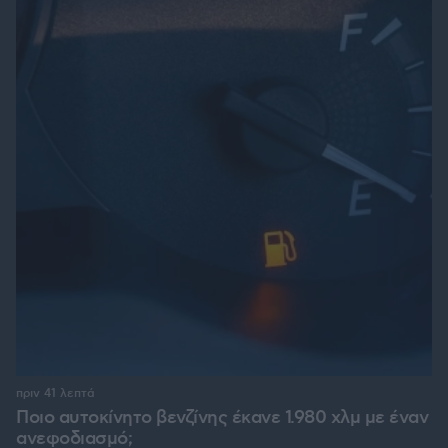
πριν 41 λεπτά
Ποιο αυτοκίνητο βενζίνης έκανε 1.980 χλμ με έναν
ανεφοδιασμό;