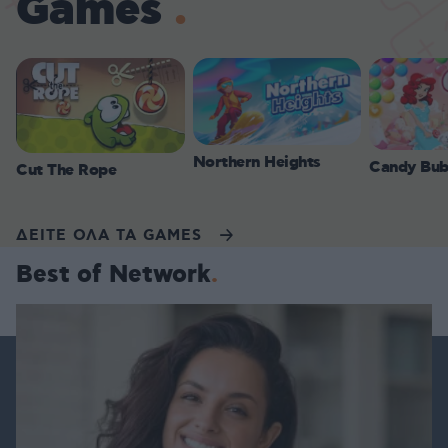
Games
Northern Heights
Candy Bub
Cut The Rope
ΔΕΙΤΕ ΟΛΑ ΤΑ GAMES
Best of Network