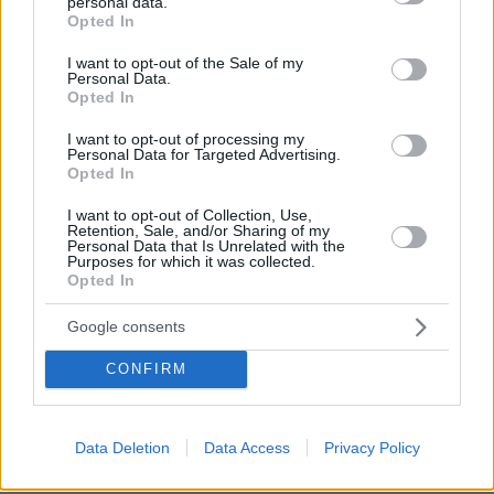
personal data.
grant or deny consent to Google and its third-party tags to
Opted In
use your data for below specified purposes in below Google
consent section.
I want to opt-out of the Sale of my
Personal Data.
Opted In
I want to opt-out of processing my
Personal Data for Targeted Advertising.
Opted In
I want to opt-out of Collection, Use,
Retention, Sale, and/or Sharing of my
Personal Data that Is Unrelated with the
Purposes for which it was collected.
Opted In
Google consents
CONFIRM
06.08.2026, 16:39
Data Deletion
Data Access
Privacy Policy
Πέθανε το άσπρο κουτάβι που συμβίωνε με αγέλη
λύκων στην Κεντρική Μακεδονία: Καλό ταξίδι