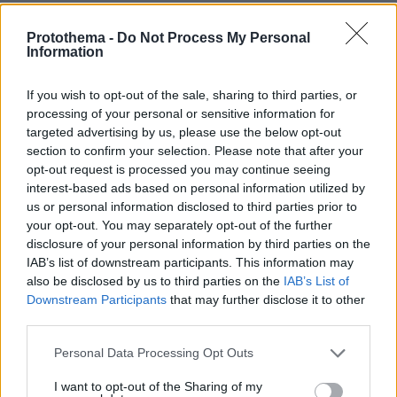
εντυπώσεις
Protothema -
Do Not Process My Personal
πριν 23 λεπτά
Information
Εσείς τι βάζετε στο συρτάρι κάτω από τον φούρνο; -
Γιατί το χρησιμοποιούμε όλοι λάθος
If you wish to opt-out of the sale, sharing to third parties, or
πριν 23 λεπτά
processing of your personal or sensitive information for
Αρέσει στις γάτες το παιχνίδι “Φέρτο” όσο και στους
targeted advertising by us, please use the below opt-out
σκύλους; Η απάντηση θα σας εκπλήξει
section to confirm your selection. Please note that after your
πριν 23 λεπτά
opt-out request is processed you may continue seeing
Άρης: Υπέγραψε έως το 2028 και ανακοινώθηκε ο
interest-based ads based on personal information utilized by
Μοκόκα
us or personal information disclosed to third parties prior to
your opt-out. You may separately opt-out of the further
disclosure of your personal information by third parties on the
ΔΕΙΤΕ ΟΛΕΣ ΤΙΣ ΕΙΔΗΣΕΙΣ
IAB’s list of downstream participants. This information may
also be disclosed by us to third parties on the
IAB’s List of
Downstream Participants
that may further disclose it to other
third parties.
ΤΑ ΠΙΟ ΔΗΜΟΦΙΛΗ
Please note that this website/app uses one or more Google
Personal Data Processing Opt Outs
services and may gather and store information including but
not limited to your visit or usage behaviour. You may click to
I want to opt-out of the Sharing of my