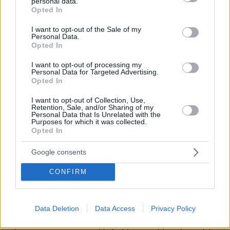
ΜΑΚΕΔΟΝΙΑ!!Αργά ή γρήγορα και με μαθηματική
personal data.
grant or deny consent to Google and its third-party tags to
Opted In
ακρίβεια θα ΔΙΑΛΥΘΕΙ!!Και μάλιστα ΕΝΤΟΣ
use your data for below specified purposes in below Google
ΝΑΤΟ!!Ο,τι είναι τεχνητό και ψευδές απλά
consent section.
I want to opt-out of the Sale of my
καταρρέει!!Το δυστύχημα είναι ότι την πληρώνουν
Personal Data.
Opted In
οι νέες γενιές σε αυτό το κρατίδιο !Καληνύχτα
τσιράκι του ΣΟΡΟΣ,του διεθνούς φασιστικού και
I want to opt-out of processing my
μεταμορφωμένου σταλινικού ολοκληρωτισμού!!!
Personal Data for Targeted Advertising.
που νομίζεις ότι η Ιστορία,η ταυτότητα και ο
Opted In
πολιτισμός και η μνήμη ενός έθνους είναι για
I want to opt-out of Collection, Use,
σένα ένα τίποτα και έχεις την απαίτηση να
Retention, Sale, and/or Sharing of my
συμφωνούν και όλοι υπόλοιποι μαζί σου!Δεν
Personal Data that Is Unrelated with the
Purposes for which it was collected.
παιρνάνε αυτά στην Ελλάδα,αυτά στον πατερούλη
Opted In
ΣΟΡΟΣ και ΣΤΑΛΙΝ,στην ΚΟΜΙΤΕΡΝ και στην
ΓΚΕΣΤΑΜΠΟ..
Google consents
ΑΠΑΝΤΗΣΗ
CONFIRM
Last
04.10.2019, 08:38
Data Deletion
Data Access
Privacy Policy
Μήπως και η νομιμότητα της συμφωνίας των
Πρεσπών είναι υπό συζήτηση ; Απλά η μόνη λύση για