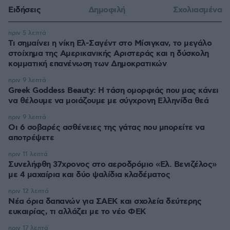
Ειδήσεις
Δημοφιλή
Σχολιασμένα
πριν 5 λεπτά
Τι σημαίνει η νίκη Ελ-Σαγέντ στο Μίσιγκαν, το μεγάλο
στοίχημα της Aμερικανικής Αριστεράς και η δύσκολη
κομματική επανένωση των Δημοκρατικών
πριν 9 λεπτά
Greek Goddess Beauty: Η τάση ομορφιάς που μας κάνει
να θέλουμε να μοιάζουμε με σύγχρονη Ελληνίδα θεά
πριν 9 λεπτά
Οι 6 σοβαρές ασθένειες της γάτας που μπορείτε να
αποτρέψετε
πριν 11 λεπτά
Συνελήφθη 37χρονος στο αεροδρόμιο «Ελ. Βενιζέλος»
με 4 μαχαίρια και δύο ψαλίδια κλαδέματος
πριν 12 λεπτά
Νέα όρια δαπανών για ΣΑΕΚ και σχολεία δεύτερης
ευκαιρίας, τι αλλάζει με το νέο ΦΕΚ
πριν 17 λεπτά