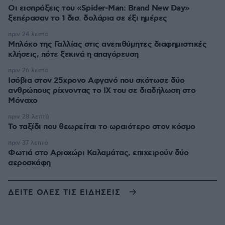
Οι εισπράξεις του «Spider-Man: Brand New Day»
ξεπέρασαν το 1 δισ. δολάρια σε έξι ημέρες
πριν 24 λεπτά
Μπλόκο της Γαλλίας στις ανεπιθύμητες διαφημιστικές
κλήσεις, πότε ξεκινά η απαγόρευση
πριν 26 λεπτά
Ισόβια στον 25χρονο Αφγανό που σκότωσε δύο
ανθρώπους ρίχνοντας το ΙΧ του σε διαδήλωση στο
Μόναχο
πριν 28 λεπτά
Το ταξίδι που θεωρείται το ωραιότερο στον κόσμο
πριν 37 λεπτά
Φωτιά στο Αριοχώρι Καλαμάτας, επιχειρούν δύο
αεροσκάφη
ΔΕΙΤΕ ΟΛΕΣ ΤΙΣ ΕΙΔΗΣΕΙΣ