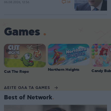
34
06.08.2026, 12:56
Games
Northern Heights
Candy Bub
Cut The Rope
ΔΕΙΤΕ ΟΛΑ ΤΑ GAMES
Best of Network