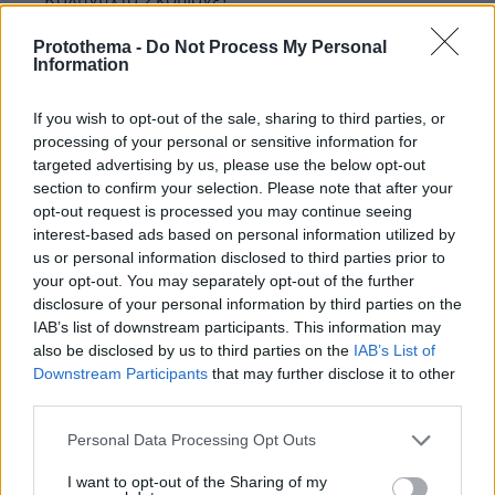
Καληνύχτα Σκοπιανέ!
ΑΠΑΝΤΗΣΗ
Protothema -
Do Not Process My Personal
Information
If you wish to opt-out of the sale, sharing to third parties, or
processing of your personal or sensitive information for
Νοτιομακεδών
targeted advertising by us, please use the below opt-out
04.10.2019, 14:25
section to confirm your selection. Please note that after your
Ούτε "Σκόπια" ούτε "ΠΓΔΜ". Η χώρα λέγεται ΒΟΡΕΙΑ
opt-out request is processed you may continue seeing
ΜΑΚΕΔΟΝΙΑ, όλα τ΄άλλα είναι μπαρούφες
interest-based ads based on personal information utilized by
ΑΠΑΝΤΗΣΗ
us or personal information disclosed to third parties prior to
your opt-out. You may separately opt-out of the further
@Νοτιομακεδών
disclosure of your personal information by third parties on the
06.10.2019, 21:19
IAB’s list of downstream participants. This information may
Οσο η δική σου χώρα λέγεται... ΝΟΤΙΑ
also be disclosed by us to third parties on the
IAB’s List of
Downstream Participants
that may further disclose it to other
ΜΑΚΕΔΟΝΙΑ!! μιας και δήλωσες
third parties.
...Νοτιομακεδών!!...άλλο τόσο θα μπορέσει και
αυτό το πολυεθνικό κατάλοιπο των
Please note that this website/app uses one or more Google
Personal Data Processing Opt Outs
Κομητατζήδων,της ΣΝΟΦ ,της διεθνούς
services and may gather and store information including but
σοσιαλιστικής και του Τίτο,να λέγεται ..ΒΟΡΕΙΑ
not limited to your visit or usage behaviour. You may click to
I want to opt-out of the Sharing of my