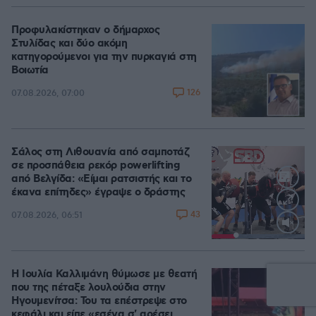
Προφυλακίστηκαν ο δήμαρχος
Στυλίδας και δύο ακόμη
κατηγορούμενοι για την πυρκαγιά στη
Βοιωτία
126
07.08.2026, 07:00
Σάλος στη Λιθουανία από σαμποτάζ
σε προσπάθεια ρεκόρ powerlifting
από Βελγίδα: «Είμαι ρατσιστής και το
έκανα επίτηδες» έγραψε ο δράστης
43
07.08.2026, 06:51
Loaded
:
100.00%
Η Ιουλία Καλλιμάνη θύμωσε με θεατή
που της πέταξε λουλούδια στην
Ηγουμενίτσα: Του τα επέστρεψε στο
κεφάλι και είπε «εσένα σ' αρέσει