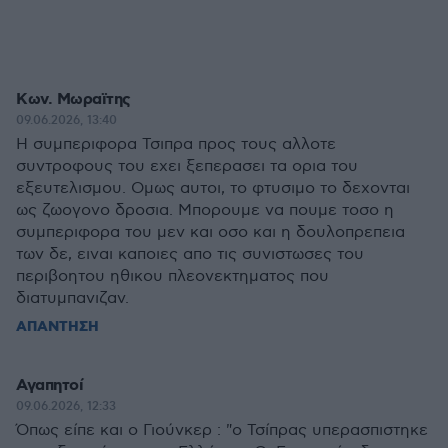
Κων. Μωραϊτης
09.06.2026, 13:40
Η συμπεριφορα Τσιπρα προς τους αλλοτε
συντροφους του εχει ξεπερασει τα ορια του
εξευτελισμου. Ομως αυτοι, το φτυσιμο το δεχονται
ως ζωογονο δροσια. Μπορουμε να πουμε τοσο η
συμπεριφορα του μεν και οσο και η δουλοπρεπεια
των δε, ειναι καποιες απο τις συνιστωσες του
περιβοητου ηθικου πλεονεκτηματος που
διατυμπανιζαν.
ΑΠΑΝΤΗΣΗ
Αγαπητοί
09.06.2026, 12:33
Όπως είπε και ο Γιούνκερ : "ο Τσίπρας υπερασπιστηκε