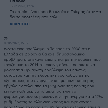
Για γέλια
09.06.2026, 19:26
Το αστείο είναι πόσο θα κλαίει ο Τσίπρας όταν θα
δει τα αποτελέσματα πάλι.
ΑΠΑΝΤΗΣΗ
@
09.06.2026, 15:09
σωστα ειχε προβλεψει ο Τσιπρας το 2008 οτι η
Ελλαδα σε 2 χρονια θα εχει δημοσιονομικο
προβλημα ετσι εκανε επισης και με την ευρωπη που
τονιζε απο το 2014 οτι εκεινη οδευει σε σκοτεινα
μονοπατια.Την πρωτη προβλεψη του παντως
καταφερε και την ελυσε εκεινος καθως με τις
εξαιρετικες του ενεργειες και με πολυ κοπο μας
εβγαλε εν τελει απο τα μνημονια της πεινας που
επιναν καθημερινα το αιμα του ελληνα
φορολογουμενου, μειωνοντας την ανεργια κατα 12%,
ρυθμιζοντας το ελληνικο χρεος και αφηνοντας
παραλληλα το ποσο των 42 δις στα ελληνικα ταμεια