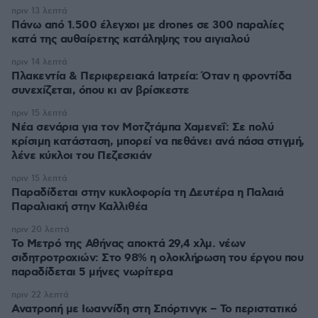
πριν 13 λεπτά
Πάνω από 1.500 έλεγχοι με drones σε 300 παραλίες
κατά της αυθαίρετης κατάληψης του αιγιαλού
πριν 14 λεπτά
Πλακεντία & Περιφερειακά Ιατρεία: Όταν η φροντίδα
συνεχίζεται, όπου κι αν βρίσκεστε
πριν 15 λεπτά
Νέα σενάρια για τον Μοτζτάμπα Χαμενεΐ: Σε πολύ
κρίσιμη κατάσταση, μπορεί να πεθάνει ανά πάσα στιγμή,
λένε κύκλοι του Πεζεσκιάν
πριν 15 λεπτά
Παραδίδεται στην κυκλοφορία τη Δευτέρα η Παλαιά
Παραλιακή στην Καλλιθέα
πριν 20 λεπτά
Το Μετρό της Αθήνας αποκτά 29,4 χλμ. νέων
σιδητροτροχιών: Στο 98% η ολοκλήρωση του έργου που
παραδίδεται 5 μήνες νωρίτερα
πριν 22 λεπτά
Ανατροπή με Ιωαννίδη στη Σπόρτινγκ – Το περιστατικό