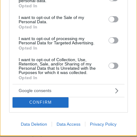
personal data.
grant or deny consent to Google and its third-party tags to
Opted In
use your data for below specified purposes in below Google
Να αηδιάσω..
consent section.
I want to opt-out of the Sale of my
Personal Data.
09.06.2026, 18:14
Opted In
Να μην αηδιάσω ..άει σιχτιρ! Με τα λεφτά μας έχει ο
κύριος αυτός ένα θέμα για το άρθρο του..Και εννοώ
I want to opt-out of processing my
για τα λεφτά μας που ρίχνει η κυβέρνηση στις
Personal Data for Targeted Advertising.
Opted In
δημοσκοπήσεις για να φτιάχνει κλίμα.
ΑΠΑΝΤΗΣΗ
I want to opt-out of Collection, Use,
Retention, Sale, and/or Sharing of my
Personal Data that Is Unrelated with the
Ακόμα
Purposes for which it was collected.
09.06.2026, 22:13
Opted In
δεν έβαλες μυαλό? Δεν έχεις καταλάβει ότι οι
Google consents
δημοσκοπήσεις δείχνουν πάντα λιγότερο απ'ότι
παίρνει στις εκλογές?
CONFIRM
ΑΠΑΝΤΗΣΗ
Data Deletion
Data Access
Privacy Policy