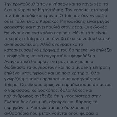
Την πρωτοβουλία των κινήσεων και το πάνω χέρι το
έχει ο Κυριάκος Μητσοτάκης. Τον χορεύει στο ταψί
τον Τσίπρα εδώ και χρόνια. Ο Τσίπρας δεν γνωρίζει
ούτε τάβλι ενώ ο Κυριάκος Μητσοτάκης είναι μέγας
σκακιστής και πιάνει πουλιά στον αέρα. Οι εκλογές
θα γίνουν σε ένα χρόνο περίπου. Μέχρι τότε είναι
τυχερός ο Τσίπρας που δεν θα έχει κοινοβουλευτική
αντιπροσώπευση. Αλλά αναγκαστικά το
κατασκευασμένο μόρφωμά του θα πρέπει να επιλέξει
υποψηφίους και να συγκροτήσει ψηφοδέλτια.
Αναγκαστικά θα πρέπει να μας πουν με ποια
διαδικασία τα συγκροτούν και ποια μυστική επιτροπή
επιλέγει υποψηφίους και με ποια κριτήρια. Όλοι
γνωρίζουμε τους παρακρατικούς χορηγούς του
Τσίπρα. Οφείλουμε όμως να παραδεχτούμε ότι αυτός
ο νάρκισσος, καιροσκόπος, δολοπλόκος και
παλιάνθρωπος ανέδειξε ότι η νεοαριστερά στην
Ελλάδα δεν έχει τιμή, αξιοπρέπεια, θάρρος και
περηφάνεια. Αποτελείται από δουλοπρεπή
ανθρωπάρια που μετακινούνται όπου φυσάει ο