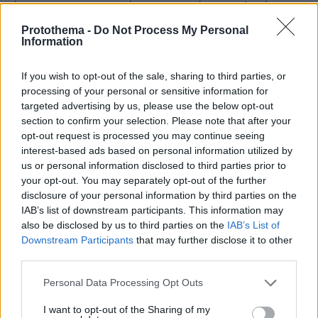
άνεμος για τα ατομικά τους συμφέροντα. Αυτή η
ιστορική και κοινωνική αποστολή του Τσίπρα δεν έχει
Protothema -
Do Not Process My Personal
τελειώσει ακόμα!
Information
ΑΠΑΝΤΗΣΗ
If you wish to opt-out of the sale, sharing to third parties, or
Πτυχιούχος ανοιχτού Πανεπιστημίου.
processing of your personal or sensitive information for
10.06.2026, 13:38
targeted advertising by us, please use the below opt-out
Μας πρόκοψαν οι χρεοκοπημένοι τζαμπατζήδες!
section to confirm your selection. Please note that after your
Ας νοικοκυρέψουν πρώτα το κόμμα τους και τη
opt-out request is processed you may continue seeing
χώρα και μετά εμάς! 400δις χρέος χώρας και
interest-based ads based on personal information utilized by
us or personal information disclosed to third parties prior to
500εκατομμυρια χρέος κόμματος είναι ντροπή.
your opt-out. You may separately opt-out of the further
ΑΠΑΝΤΗΣΗ
disclosure of your personal information by third parties on the
IAB’s list of downstream participants. This information may
also be disclosed by us to third parties on the
IAB’s List of
ΣΤ30
Downstream Participants
that may further disclose it to other
09.06.2026, 19:12
third parties.
Αποδεικνύεται για άλλη μια φορά πόσο ηθικά
ασπόνδυλα είναι τα στελέχη της Αριστεράς και αυτό
Please note that this website/app uses one or more Google
Personal Data Processing Opt Outs
είναι το μόνο πραγματικό τους πλεονέκτημα...
services and may gather and store information including but
not limited to your visit or usage behaviour. You may click to
I want to opt-out of the Sharing of my
ΑΠΑΝΤΗΣΗ