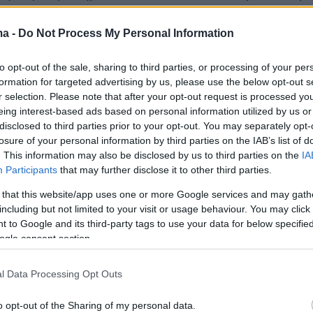
 χώρας, η προστασία των υδάτινων πόρων
ική και περιβαλλοντική προτεραιότητα. Η
ma -
Do Not Process My Personal Information
ων παιδιών σε ζητήματα υπεύθυνης
to opt-out of the sale, sharing to third parties, or processing of your per
και ορθολογικής χρήσης του νερού είναι
formation for targeted advertising by us, please use the below opt-out s
 σημασίας για τη διαμόρφωση μιας νέας
r selection. Please note that after your opt-out request is processed y
ιωσιμότητας.
eing interest-based ads based on personal information utilized by us or
disclosed to third parties prior to your opt-out. You may separately opt-
losure of your personal information by third parties on the IAB’s list of
ός
«Η Μεγάλη Μπλε Αποστολή: Τα σχολεία
. This information may also be disclosed by us to third parties on the
IA
ερό»
φιλοδοξεί να μετατρέψει τα σχολεία σε
Participants
that may further disclose it to other third parties.
στήρια περιβαλλοντικής ευαισθητοποίησης κα
 that this website/app uses one or more Google services and may gath
 Μέσα από έρευνα, δημιουργικότητα και ομαδι
including but not limited to your visit or usage behaviour. You may click 
 to Google and its third-party tags to use your data for below specifi
μαθητές θα κληθούν να αναπτύξουν πρακτικές
ogle consent section.
ι δράσεις εξοικονόμησης νερού,
ας τον ρόλο που μπορεί να διαδραματίσει η ν
l Data Processing Opt Outs
ροστασία του περιβάλλοντος.
o opt-out of the Sharing of my personal data.