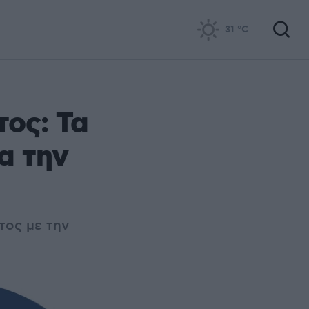
31
°C
ος: Τα
α την
τος με την