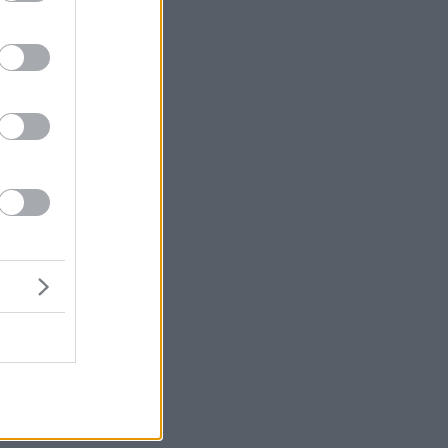
α
.
υν