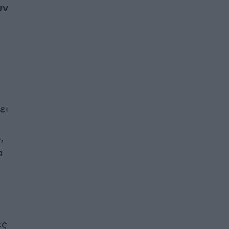
υν
ει
,
α
ες