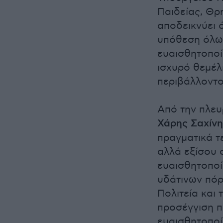
Παιδείας, Θρ
αποδεικνύει 
υπόθεση όλων
ευαισθητοποίη
ισχυρό θεμέλ
περιβάλλοντο
Από την πλευ
Χάρης
Σαχίν
πραγματικά τ
αλλά εξίσου 
ευαισθητοποί
υδάτινων πόρ
Πολιτεία και
προσέγγιση πο
ευαισθητοποί