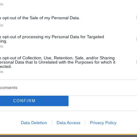
In
ε η Υπουργός Παιδείας Θρησκευμάτων και
κ.
Σοφία Ζαχαράκη
: «Η εκπαίδευση οφείλει να
o opt-out of the Sale of my Personal Data.
 τις μεγάλες προκλήσεις της εποχής μας και ν
In
έους τα εφόδια για να γίνουν μέρος της λύσης
to opt-out of processing my Personal Data for Targeted
 υπηρετεί η συγκεκριμένη πρωτοβουλία, την
ing.
In
ούμε σε συνεργασία με το Υπουργείο
ς και Ενέργειας και την ΕΥΔΑΠ. Τα παιδιά έχο
o opt-out of Collection, Use, Retention, Sale, and/or Sharing
ersonal Data that Is Unrelated with the Purposes for which it
ικανότητα να μεταφέρουν μηνύματα και να
lected.
In
αγές πολύ πέρα από τα όρια της σχολικής
από αυτή την πρωτοβουλία, φιλοδοξούμε να
consents
ευτές της υπεύθυνης χρήσης του νερού στις
ους, στις γειτονιές τους και στις τοπικές
CONFIRM
υμβάλλοντας στη διαμόρφωση μιας νέας
σεβασμού προς τους φυσικούς πόρους».
Data Deletion
Data Access
Privacy Policy