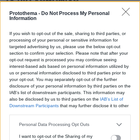
ΤΑ ΠΙΟ ΔΗΜΟΦΙΛΗ
Protothema -
Do Not Process My Personal
Information
If you wish to opt-out of the sale, sharing to third parties, or
processing of your personal or sensitive information for
targeted advertising by us, please use the below opt-out
section to confirm your selection. Please note that after your
opt-out request is processed you may continue seeing
interest-based ads based on personal information utilized by
us or personal information disclosed to third parties prior to
your opt-out. You may separately opt-out of the further
disclosure of your personal information by third parties on the
IAB’s list of downstream participants. This information may
also be disclosed by us to third parties on the
IAB’s List of
Downstream Participants
that may further disclose it to other
third parties.
Please note that this website/app uses one or more Google
Personal Data Processing Opt Outs
services and may gather and store information including but
not limited to your visit or usage behaviour. You may click to
I want to opt-out of the Sharing of my