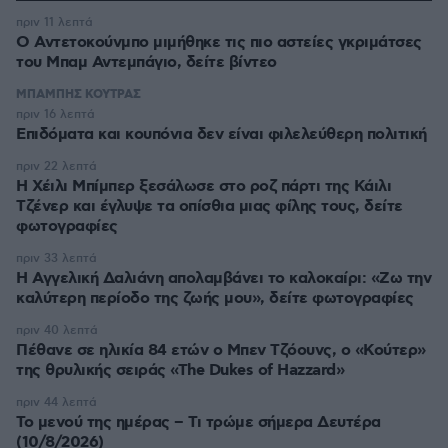
πριν 11 λεπτά
Ο Αντετοκούνμπο μιμήθηκε τις πιο αστείες γκριμάτσες
του Μπαμ Αντεμπάγιο, δείτε βίντεο
ΜΠΑΜΠΗΣ ΚΟΥΤΡΑΣ
πριν 16 λεπτά
Επιδόματα και κουπόνια δεν είναι φιλελεύθερη πολιτική
πριν 22 λεπτά
Η Χέιλι Μπίμπερ ξεσάλωσε στο ροζ πάρτι της Κάιλι
Τζένερ και έγλυψε τα οπίσθια μιας φίλης τους, δείτε
φωτογραφίες
πριν 33 λεπτά
Η Αγγελική Δαλιάνη απολαμβάνει το καλοκαίρι: «Ζω την
καλύτερη περίοδο της ζωής μου», δείτε φωτογραφίες
πριν 40 λεπτά
Πέθανε σε ηλικία 84 ετών ο Μπεν Τζόουνς, ο «Κούτερ»
της θρυλικής σειράς «The Dukes of Hazzard»
πριν 44 λεπτά
Το μενού της ημέρας – Τι τρώμε σήμερα Δευτέρα
(10/8/2026)