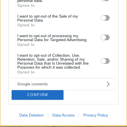
personal data.
grant or deny consent to Google and its third-party tags to
Opted In
09.08.2026, 22:48
use your data for below specified purposes in below Google
Τη Υπερμάχω: Η νύχτα του Αυγούστου πριν από
consent section.
I want to opt-out of the Sale of my
1.400 χρόνια, που γέννησε τον Ακάθιστο Ύμνο
Personal Data.
Opted In
I want to opt-out of processing my
Personal Data for Targeted Advertising.
Opted In
I want to opt-out of Collection, Use,
Retention, Sale, and/or Sharing of my
Personal Data that Is Unrelated with the
Purposes for which it was collected.
Opted In
Google consents
CONFIRM
Data Deletion
Data Access
Privacy Policy