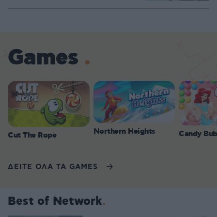
Games
Northern Heights
Candy Bub
Cut The Rope
ΔΕΙΤΕ ΟΛΑ ΤΑ GAMES
Best of Network