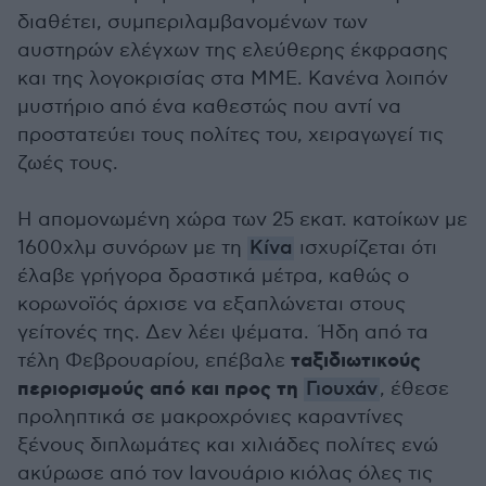
διαθέτει, συμπεριλαμβανομένων των
αυστηρών ελέγχων της ελεύθερης έκφρασης
και της λογοκρισίας στα ΜΜΕ. Κανένα λοιπόν
μυστήριο από ένα καθεστώς που αντί να
προστατεύει τους πολίτες του, χειραγωγεί τις
ζωές τους.
Η απομονωμένη χώρα των 25 εκατ. κατοίκων με
1600χλμ συνόρων με τη
Κίνα
ισχυρίζεται ότι
έλαβε γρήγορα δραστικά μέτρα, καθώς ο
κορωνοϊός άρχισε να εξαπλώνεται στους
γείτονές της. Δεν λέει ψέματα. Ήδη από τα
ταξιδιωτικούς
τέλη Φεβρουαρίου, επέβαλε
περιορισμούς από και προς τη
Γιουχάν
, έθεσε
προληπτικά σε μακροχρόνιες καραντίνες
ξένους διπλωμάτες και χιλιάδες πολίτες ενώ
ακύρωσε από τον Ιανουάριο κιόλας όλες τις