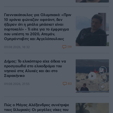
Γιαννακόπουλος για Ολυμπιακό: «Πριν
10 χρόνια φώναζαν οφσάιντ, δεν
ήξεραν ότι η μπάλα μπάσκετ είναι
πορτοκαλί» - Τι είπε για το έμφραγμα
που υπέστη το 2020, Αταμάν,
Ομπράντοβιτς και Αγγελόπουλους
119
09.08.2026, 18:32
Δήμας: Το ελικόπτερο είχε άδεια να
προσγειωθεί στο ελικοδρόμιο του
νησιού στις Αλυκές και όχι στο
Σαρακήνικο
83
09.08.2026, 21:55
Loaded
:
100.00%
Πώς ο Μέγας Αλέξανδρος συνέτριψε
τους Ιλλυριούς: Οι μεγάλες νίκες του