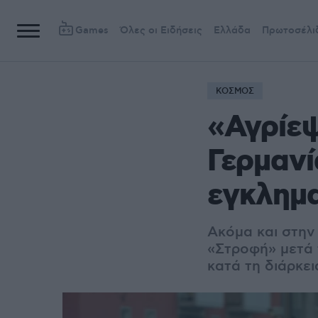
Games
Όλες οι Ειδήσεις
Ελλάδα
Πρωτοσέλι
ΚΟΣΜΟΣ
«Αγρίεψ
Γερμανί
εγκλημ
Ακόμα και στην
«Στροφή» μετά 
κατά τη διάρκε