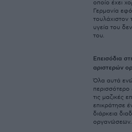
οποίο έχει χ
Γερμανία εφό
τουλάχιστον 
υγεία του δε
του.
Επεισόδια στ
αριστερών ο
Όλα αυτά ενώ
περισσότερο 
τις μαζικές 
επικράτησε έ
διάρκεια δια
οργανώσεων.