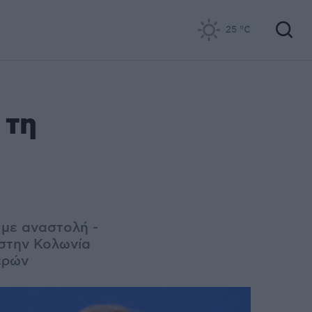
25
°C
 τη
 με αναστολή -
 στην Κολωνία
ερών