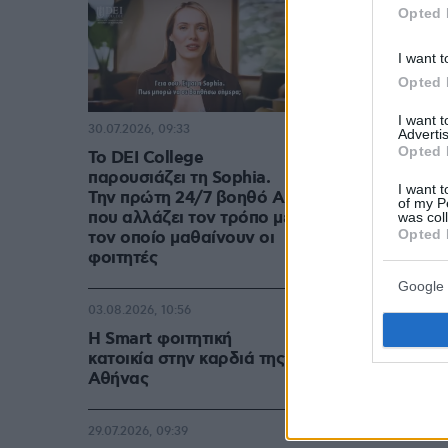
Opted 
I want t
Opted 
I want 
30.07.2026, 09:33
Advertis
Opted 
Το DEI College
παρουσιάζει τη Sophia.
I want t
Την πρώτη 24/7 βοηθό AI
of my P
που αλλάζει τον τρόπο με
was col
Opted 
τον οποίο μαθαίνουν οι
φοιτητές
Google 
03.08.2026, 10:56
Η Smart φοιτητική
κατοικία στην καρδιά της
Αθήνας
29.07.2026, 09:39