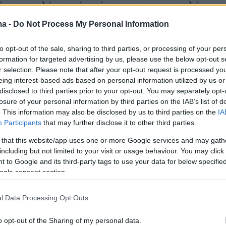
ν σε φυλάκιση ή ακόμη και με αναστολή
ma -
Do Not Process My Personal Information
κελάριος, με αφορμή τις επιθέσεις εναντίον
to opt-out of the sale, sharing to third parties, or processing of your per
 σημειώθηκαν τη νύχτα της Πρωτοχρονιάς στ
formation for targeted advertising by us, please use the below opt-out s
r selection. Please note that after your opt-out request is processed y
eing interest-based ads based on personal information utilized by us or
disclosed to third parties prior to your opt-out. You may separately opt-
 συντηρητικού Χριστιανοδημοκρατικού
losure of your personal information by third parties on the IAB’s list of
. This information may also be disclosed by us to third parties on the
IA
U) της Μέρκελ, που συνεδρίασε στο Μάιντς,
Participants
that may further disclose it to other third parties.
 ζητήσει να ανακαλείται η χορήγηση ασύλου
 that this website/app uses one or more Google services and may gath
ση καταδίκης για κάποιο αδίκημα. Το ζήτημα
including but not limited to your visit or usage behaviour. You may click 
θα πρέπει να συζητηθεί με το συγκυβερνών
 to Google and its third-party tags to use your data for below specifi
οσιαλδημοκρατών (SPD).
ogle consent section.
l Data Processing Opt Outs
o opt-out of the Sharing of my personal data.