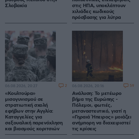
Σλοβακία
στις ΗΠΑ, υποκλέπτουν
χιλιάδες κωδικούς
πρόσβασης για λύτρα
2
59
06.08.2026, 20:27
06.08.2026, 20:16
«Κουλτούρα»
Ανάλυση: Το μετέωρο
μισογυνισμού σε
βήμα της Ευρώπης -
στρατιωτική σχολή
Πόλεμοι, φωτιές,
εφήβων στην Αγγλία:
μεταναστευτικό, γιατί η
Καταγγελίες για
«Γηραιά Ήπειρος» μοιάζει
σεξουαλική παρενόχληση
ανήμπορη να διαχειριστεί
και βιασμούς κοριτσιών
τις κρίσεις