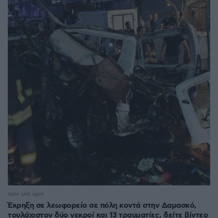
πριν μία ώρα
Έκρηξη σε λεωφορείο σε πόλη κοντά στην Δαμασκό,
τουλάχιστον δύο νεκροί και 13 τραυματίες, δείτε βίντεο