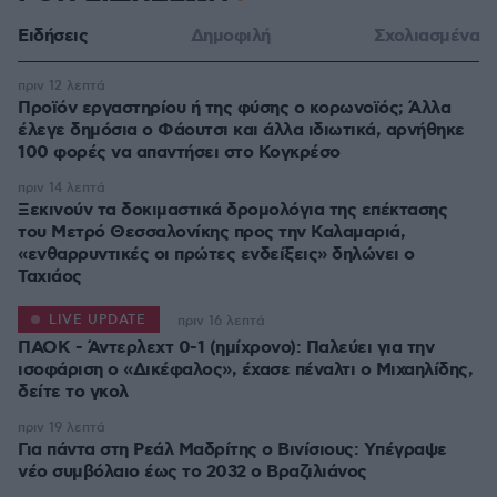
Ειδήσεις
Δημοφιλή
Σχολιασμένα
πριν 12 λεπτά
Προϊόν εργαστηρίου ή της φύσης ο κορωνοϊός; Άλλα
έλεγε δημόσια ο Φάουτσι και άλλα ιδιωτικά, αρνήθηκε
100 φορές να απαντήσει στο Κογκρέσο
πριν 14 λεπτά
Ξεκινούν τα δοκιμαστικά δρομολόγια της επέκτασης
του Μετρό Θεσσαλονίκης προς την Καλαμαριά,
«ενθαρρυντικές οι πρώτες ενδείξεις» δηλώνει ο
Ταχιάος
LIVE UPDATE
πριν 16 λεπτά
ΠΑΟΚ - Άντερλεχτ 0-1 (ημίχρονο): Παλεύει για την
ισοφάριση ο «Δικέφαλος», έχασε πέναλτι ο Μιχαηλίδης,
πριν 19 λεπτά
Για πάντα στη Ρεάλ Μαδρίτης ο Βινίσιους: Yπέγραψε
νέο συμβόλαιο έως το 2032 ο Βραζιλιάνος