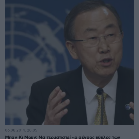
06.08.2014, 20:05
Μπαν Κι Μουν: Να τερματιστεί «ο αέναος κύκλος των