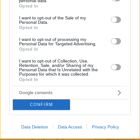
personal data.
grant or deny consent to Google and its third-party tags to
φωτογραφίες
Opted In
use your data for below specified purposes in below Google
consent section.
I want to opt-out of the Sale of my
Personal Data.
Η αποκαλυπτική κατάθεση της
Opted In
συζύγου του Αφγανού: Πώς
γνωρίσαμε τη Λίσα, γιατί υποψιάστηκα
I want to opt-out of processing my
ότι ήταν το πτώμα στη βαλίτσα
Personal Data for Targeted Advertising.
Opted In
272
06.08.2026, 12:32
I want to opt-out of Collection, Use,
Retention, Sale, and/or Sharing of my
Personal Data that Is Unrelated with the
Purposes for which it was collected.
ΠΑΟΚ - Άντερλεχτ 0-1 (ημίχρονο): Οι
Opted In
Βέλγοι «πάγωσαν» την Τούμπα στα 17
δευτερόλεπτα, έχασε πέναλτι ο
Google consents
Μιχαηλίδης, δείτε το γκολ
CONFIRM
3
πριν 15 λεπτά
Data Deletion
Data Access
Privacy Policy
Καρυστιανού κατά ΜΜΕ: Έφυγαν
1.000 από τη ΝΔ για Σαμαρά και οι