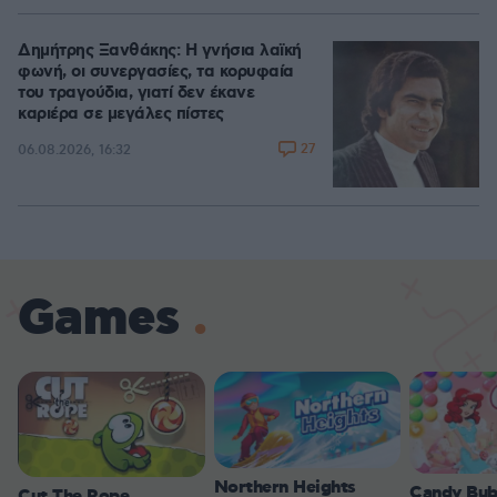
Δημήτρης Ξανθάκης: Η γνήσια λαϊκή
φωνή, οι συνεργασίες, τα κορυφαία
του τραγούδια, γιατί δεν έκανε
καριέρα σε μεγάλες πίστες
27
06.08.2026, 16:32
Games
Northern Heights
Candy Bub
Cut The Rope