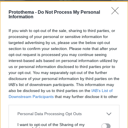
Protothema -
Do Not Process My Personal
Information
If you wish to opt-out of the sale, sharing to third parties, or
processing of your personal or sensitive information for
targeted advertising by us, please use the below opt-out
section to confirm your selection. Please note that after your
opt-out request is processed you may continue seeing
interest-based ads based on personal information utilized by
us or personal information disclosed to third parties prior to
your opt-out. You may separately opt-out of the further
disclosure of your personal information by third parties on the
IAB’s list of downstream participants. This information may
also be disclosed by us to third parties on the
IAB’s List of
Downstream Participants
that may further disclose it to other
third parties.
06.08.2026, 20:03
Please note that this website/app uses one or more Google
Αριστοτέλης Δαμίγος: Σε κλίμα οδύνης έγινε η
Personal Data Processing Opt Outs
services and may gather and store information including but
αποτέφρωση του συντονιστή που σκοτώθηκε
not limited to your visit or usage behaviour. You may click to
I want to opt-out of the Sharing of my
μετά τη σύγκρουση ελικοπτέρων στην Ψάθα,