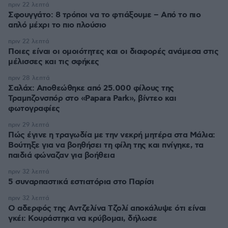
πριν 22 λεπτά
Σφουγγάτο: 8 τρόποι να το φτιάξουμε – Από το πιο
απλό μέχρι το πιο πλούσιο
πριν 22 λεπτά
Ποιες είναι οι ομοιότητες και οι διαφορές ανάμεσα στις
μέλισσες και τις σφήκες
πριν 28 λεπτά
Σαλάχ: Αποθεώθηκε από 25.000 φίλους της
Τραμπζονσπόρ στο «Papara Park», βίντεο και
φωτογραφίες
πριν 29 λεπτά
Πώς έγινε η τραγωδία με την νεκρή μητέρα στα Μάλια:
Βούτηξε για να βοηθήσει τη φίλη της και πνίγηκε, τα
παιδιά φώναζαν για βοήθεια
πριν 32 λεπτά
5 συναρπαστικά εστιατόρια στο Παρίσι
πριν 32 λεπτά
Ο αδερφός της Αντζελίνα Τζολί αποκάλυψε ότι είναι
γκέι: Κουράστηκα να κρύβομαι, δήλωσε