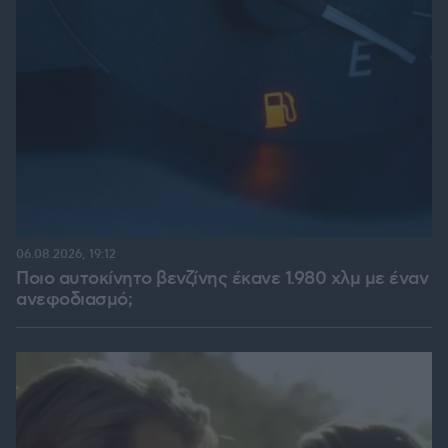
06.08.2026, 19:12
Ποιο αυτοκίνητο βενζίνης έκανε 1.980 χλμ με έναν
ανεφοδιασμό;