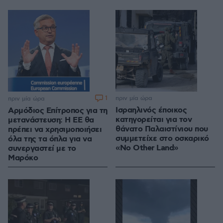
1
πριν μία ώρα
πριν μία ώρα
Ισραηλινός έποικος
Αρμόδιος Επίτροπος για τη
κατηγορείται για τον
μετανάστευση: Η ΕΕ θα
θάνατο Παλαιστίνιου που
πρέπει να χρησιμοποιήσει
συμμετείχε στο οσκαρικό
όλα της τα όπλα για να
«No Other Land»
συνεργαστεί με το
Μαρόκο