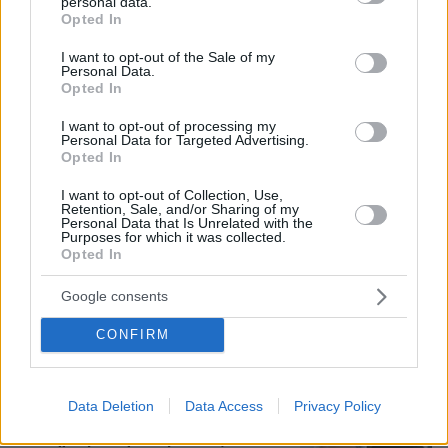
personal data.
grant or deny consent to Google and its third-party tags to
247
06.08.2026, 09:18
Opted In
use your data for below specified purposes in below Google
consent section.
I want to opt-out of the Sale of my
Personal Data.
Opted In
Δημήτρης Ξανθάκης: Η γνήσια λαϊκή
φωνή, οι συνεργασίες, τα κορυφαία
I want to opt-out of processing my
του τραγούδια, γιατί δεν έκανε
Personal Data for Targeted Advertising.
καριέρα σε μεγάλες πίστες
Opted In
16
06.08.2026, 16:32
I want to opt-out of Collection, Use,
Retention, Sale, and/or Sharing of my
Personal Data that Is Unrelated with the
Purposes for which it was collected.
Opted In
55χρονος στην Κρήτη πείσθηκε ότι
ιστοσελίδα θα του εξασφάλιζε
Google consents
αποδόσεις σε μετοχές και έχασε
€100.000
CONFIRM
65
06.08.2026, 11:01
Data Deletion
Data Access
Privacy Policy
Μυστήριο με το ραντεβού Πεζεσκιάν -