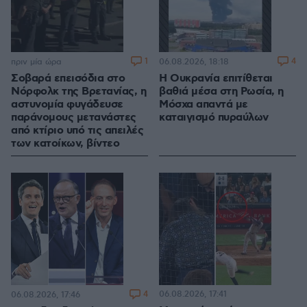
1
4
πριν μία ώρα
06.08.2026, 18:18
Σοβαρά επεισόδια στο
Η Ουκρανία επιτίθεται
Νόρφολκ της Βρετανίας, η
βαθιά μέσα στη Ρωσία, η
αστυνομία φυγάδευσε
Μόσχα απαντά με
παράνομους μετανάστες
καταιγισμό πυραύλων
από κτίριο υπό τις απειλές
των κατοίκων, βίντεο
4
06.08.2026, 17:41
06.08.2026, 17:46