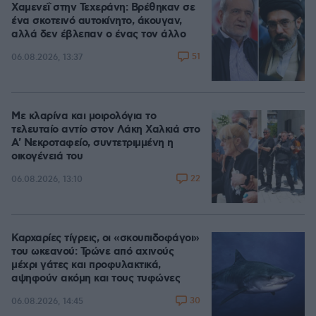
Χαμενεΐ στην Τεχεράνη: Βρέθηκαν σε
ένα σκοτεινό αυτοκίνητο, άκουγαν,
αλλά δεν έβλεπαν ο ένας τον άλλο
51
06.08.2026, 13:37
Με κλαρίνα και μοιρολόγια το
τελευταίο αντίο στον Λάκη Χαλκιά στο
A' Νεκροταφείο, συντετριμμένη η
οικογένειά του
22
06.08.2026, 13:10
Καρχαρίες τίγρεις, οι «σκουπιδοφάγοι»
του ωκεανού: Τρώνε από αχινούς
μέχρι γάτες και προφυλακτικά,
αψηφούν ακόμη και τους τυφώνες
30
06.08.2026, 14:45