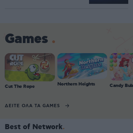
Games
Northern Heights
Candy Bub
Cut The Rope
ΔΕΙΤΕ ΟΛΑ ΤΑ GAMES
Best of Network