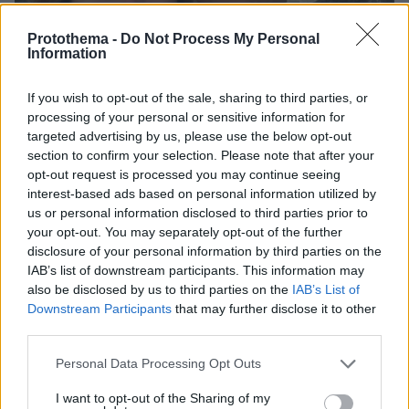
Protothema -
Do Not Process My Personal
Information
If you wish to opt-out of the sale, sharing to third parties, or
processing of your personal or sensitive information for
targeted advertising by us, please use the below opt-out
section to confirm your selection. Please note that after your
opt-out request is processed you may continue seeing
interest-based ads based on personal information utilized by
us or personal information disclosed to third parties prior to
06.08.2026, 12:32
your opt-out. You may separately opt-out of the further
Η αποκαλυπτική κατάθεση της συζύγου του
disclosure of your personal information by third parties on the
Αφγανού: Πώς γνωρίσαμε τη Λίσα, γιατί
IAB’s list of downstream participants. This information may
υποψιάστηκα ότι ήταν το πτώμα στη βαλίτσα
also be disclosed by us to third parties on the
IAB’s List of
Downstream Participants
that may further disclose it to other
third parties.
Νεαρή γυναίκα με ακατέργαστη
ομορφιά από την Αιθιοπία έγινε viral,
Please note that this website/app uses one or more Google
Personal Data Processing Opt Outs
δείτε την εντυπωσιακή μεταμόρφωσή
services and may gather and store information including but
της από μακιγιέρ
not limited to your visit or usage behaviour. You may click to
I want to opt-out of the Sharing of my