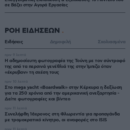
Επαγγελματική Εκπαίδευση & Εξειδίκευση: Το Mοντέλο που
σε Bάζει στην Aγορά Eργασίας
ΡΟΗ ΕΙΔΗΣΕΩΝ
Ειδήσεις
Δημοφιλή
Σχολιασμένα
πριν 9 λεπτά
Η αδημοσίευτη φωτογραφία της Τούνη με τον σύντροφό
της από τα περσινά γενέθλιά της στην Ίμπιζα όταν
«έκρυβαν» τη σχέση τους
πριν 10 λεπτά
Στο mega yacht «Boardwalk» στην Κέρκυρα η δεξίωση
για τα 250 χρόνια από την αμερικανική ανεξαρτησία -
Δείτε φωτογραφίες και βίντεο
πριν 11 λεπτά
Συνελήφθη 16χρονος στη Φλωρεντία για προπαγάνδα
με τρομοκρατικό κίνητρο, οι αναφορές στο ISIS
πριν 11 λεπτά