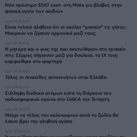
Νέο πρόστιμο $567 εκατ. στη Meta για βλάβες στην
ψυχική υγεία των παιδιών
πριν 14 λεπτά
Είναι τελικά αλήθεια ότι οι σκύλοι “μισούν” τις γάτες;
Μπορούν να ζήσουν αρμονικά μαζί τους;
πριν 16 λεπτά
Η μητέρα και ο γιος της που σκοτώθηκαν στο τροχαίο
στις Σέρρες πήγαιναν μαζί για δουλειά, το ΙΧ τους
καρφώθηκε στο φορτηγό
πριν 17 λεπτά
Τέλος οι πινακίδες αυτοκινήτων στην Ελλάδα
πριν 24 λεπτά
Σύλληψη δώδεκα ατόμων κατά τη διάρκεια του
ποδοσφαιρικού αγώνα στο ΟΑΚΑ την Τετάρτη
πριν 33 λεπτά
Μέχρι το τέλος του καλοκαιριού αυτά τα ζώδια θα
έχουν βρει την αληθινή αγάπη
πριν 33 λεπτά