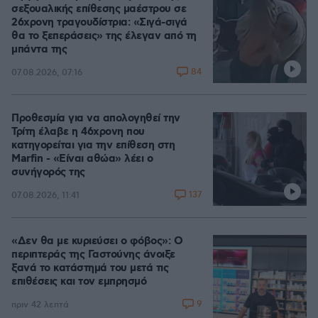
σεξουαλικής επίθεσης μαέστρου σε
26χρονη τραγουδίστρια: «Σιγά-σιγά
θα το ξεπεράσεις» της έλεγαν από τη
μπάντα της
84
07.08.2026, 07:16
Προθεσμία για να απολογηθεί την
Τρίτη έλαβε η 46χρονη που
κατηγορείται για την επίθεση στη
Marfin - «Είναι αθώα» λέει ο
συνήγορός της
137
07.08.2026, 11:41
«Δεν θα με κυριεύσει ο φόβος»: Ο
περιπτεράς της Γαστούνης άνοιξε
ξανά το κατάστημά του μετά τις
επιθέσεις και τον εμπρησμό
9
πριν 42 λεπτά