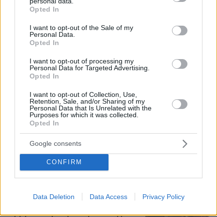
personal data.
grant or deny consent to Google and its third-party tags to
Πόσο κοστίζει μία εβδομάδα σε βίλες -
Opted In
use your data for below specified purposes in below Google
παράδεισους
consent section.
I want to opt-out of the Sale of my
Personal Data.
Opted In
Στο Α΄ Νεκροταφείο το μνημόσυνο
για τον έναν χρόνο από τον θάνατο
I want to opt-out of processing my
της Λένας Σαμαρά
Personal Data for Targeted Advertising.
Opted In
24
07.08.2026, 10:26
I want to opt-out of Collection, Use,
Retention, Sale, and/or Sharing of my
Personal Data that Is Unrelated with the
Purposes for which it was collected.
Opted In
Συνελήφθη στη Γερμανία 31χρονος
για δολοφονίες μελών της Greek
Google consents
Mafia, κατηγορείται και για την
εκτέλεση με 97 σφαίρες του Βαγγέλη
CONFIRM
Ζαμπούνη
12
07.08.2026, 10:33
Data Deletion
Data Access
Privacy Policy
Οργή στο Περού για το βίντεο της