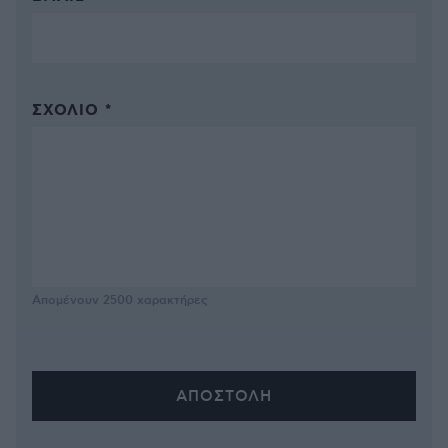
ΣΧΌΛΙΟ *
Απομένουν
2500
χαρακτήρες