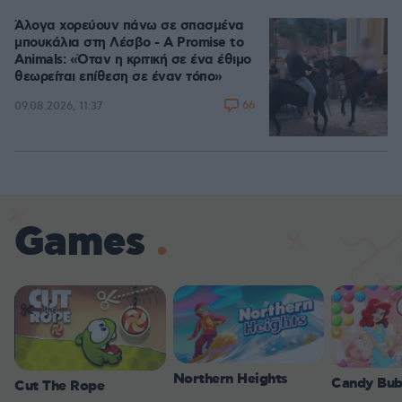
Άλογα χορεύουν πάνω σε σπασμένα
μπουκάλια στη Λέσβο - A Promise to
Animals: «Όταν η κριτική σε ένα έθιμο
θεωρείται επίθεση σε έναν τόπο»
66
09.08.2026, 11:37
Games
Northern Heights
Candy Bub
Cut The Rope