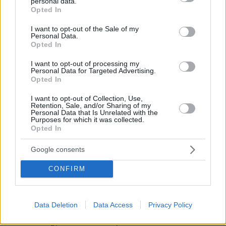
personal data.
grant or deny consent to Google and its third-party tags to
πριν 20 λεπτά
Opted In
use your data for below specified purposes in below Google
Η Βανέσα Παραντί ανακοίνωσε ότι χώρισε με τον
consent section.
σύζυγό της έπειτα από οκτώ χρόνια γάμου
I want to opt-out of the Sale of my
Personal Data.
πριν 29 λεπτά
Opted In
Ισχυροί άνεμοι και ριπές έως 9 μποφόρ τη Δευτέρα:
Ποιες περιοχές τίθενται σε κατάσταση κινητοποίησης
I want to opt-out of processing my
Personal Data for Targeted Advertising.
Red Code
Opted In
πριν 29 λεπτά
I want to opt-out of Collection, Use,
Σκέρτσος: «Στατιστική παγίδα» το ότι 7 στους 10 έχουν
Retention, Sale, and/or Sharing of my
καταθέσεις κάτω από 1.000 ευρώ, τι δείχνουν τα
Personal Data that Is Unrelated with the
στοιχεία
Purposes for which it was collected.
Opted In
πριν 35 λεπτά
Ξεπέρασε τη λοιμώδη μονοπυρήνωση ο Τεττέη, ποιες οι
Google consents
πιθανότητες να προλάβει τη ρεβάνς με την ΤΣΣΚΑ 1948
CONFIRM
πριν 37 λεπτά
Μαγνήσιο: Πόσο χρειαζόμαστε για να αποφύγουμε την
άνοια και να μη γεράσει το μυαλό
Data Deletion
Data Access
Privacy Policy
πριν 38 λεπτά
Τα 4 όνειρα που συνήθως βλέπουμε μετά τον θάνατο