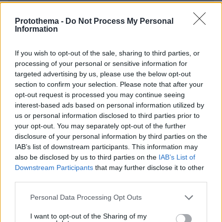
* Υποχρεωτικά πεδία
Protothema -
Do Not Process My Personal
Information
ΡΟΗ ΕΙΔΗΣΕΩΝ
If you wish to opt-out of the sale, sharing to third parties, or
processing of your personal or sensitive information for
Ειδήσεις
Δημοφιλή
Σχολιασμένα
targeted advertising by us, please use the below opt-out
section to confirm your selection. Please note that after your
opt-out request is processed you may continue seeing
πριν 8 λεπτά
interest-based ads based on personal information utilized by
«Πίστευα ότι στα 40 η ζωή μου θα έχει μπει σε τάξη.
Δεν έχει και δεν πειράζει»
us or personal information disclosed to third parties prior to
your opt-out. You may separately opt-out of the further
πριν 8 λεπτά
disclosure of your personal information by third parties on the
Γλυκό ψυγείου με φρυγανιά και δύο κρέμες
IAB’s list of downstream participants. This information may
also be disclosed by us to third parties on the
IAB’s List of
πριν 13 λεπτά
Βίντεο του «εξαφανισμένου» Μοτζτάμπα Χαμενεΐ
Downstream Participants
that may further disclose it to other
προαναγγέλλει η Τεχεράνη
third parties.
πριν 19 λεπτά
Please note that this website/app uses one or more Google
Personal Data Processing Opt Outs
3 ενδιαφέροντα μουσεία μας φέρνουν στην ύπαιθρο της
services and may gather and store information including but
Χίου και σε επαφή με τη μοναδική της φύση
not limited to your visit or usage behaviour. You may click to
I want to opt-out of the Sharing of my