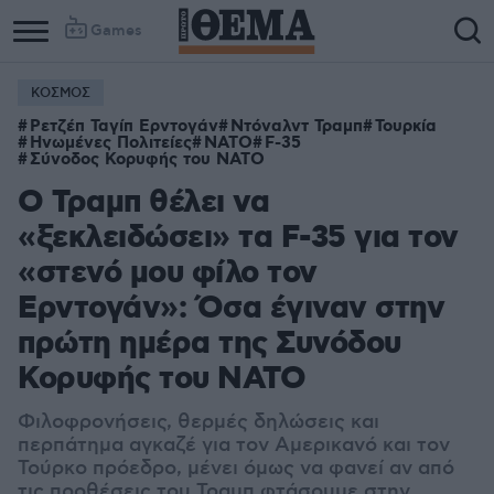
Games
ΚΟΣΜΟΣ
Ρετζέπ Ταγίπ Ερντογάν
Ντόναλντ Τραμπ
Τουρκία
Ηνωμένες Πολιτείες
ΝΑΤΟ
F-35
Σύνοδος Κορυφής του ΝΑΤΟ
Ο Τραμπ θέλει να
«ξεκλειδώσει» τα F-35 για τον
«στενό μου φίλο τον
Ερντογάν»: Όσα έγιναν στην
πρώτη ημέρα της Συνόδου
Κορυφής του ΝΑΤΟ
Φιλοφρονήσεις, θερμές δηλώσεις και
περπάτημα αγκαζέ για τον Αμερικανό και τον
Τούρκο πρόεδρο, μένει όμως να φανεί αν από
τις προθέσεις του Τραμπ φτάσουμε στην