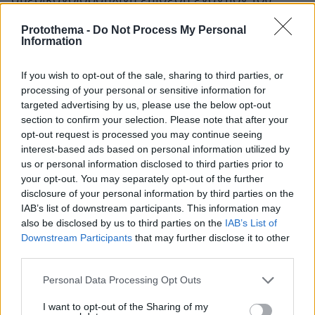
Ιράν.
Protothema -
Do Not Process My Personal
Information
Ο Ερντογάν εξήγησε, από την πλευρά του, ότι
«
το F-35 δεν αποτελεί νέο ζήτημα για εμάς· το
If you wish to opt-out of the sale, sharing to third parties, or
έχουμε συζητήσει με τις ΗΠΑ στο παρελθόν και
processing of your personal or sensitive information for
targeted advertising by us, please use the below opt-out
μας δόθηκε η υπόσχεση για 5 αεροσκάφη. Ο κ.
section to confirm your selection. Please note that after your
Τραμπ μας έδωσε επίσης τον λόγο του, και
opt-out request is processed you may continue seeing
γνωρίζω ότι στις συζητήσεις αυτής της
interest-based ads based on personal information utilized by
συνόδου κορυφής εξετάζουμε θετικά την
us or personal information disclosed to third parties prior to
your opt-out. You may separately opt-out of the further
υπόσχεση που λάβαμε από αυτούς σχετικά με
disclosure of your personal information by third parties on the
το F-35. Ο κ. Τραμπ τηρεί πάντα τον λόγο του σε
IAB’s list of downstream participants. This information may
αυτό το θέμα. Πιστεύω ότι θα προκύψει μια
also be disclosed by us to third parties on the
IAB’s List of
θετική απόφαση σχετικά με το F-35
».
Downstream Participants
that may further disclose it to other
third parties.
Τι ζητούσε η Τουρκία
Please note that this website/app uses one or more Google
Personal Data Processing Opt Outs
services and may gather and store information including but
Η Άγκυρα είχε μια αρκετά μεγάλη λίστα με
όσα
not limited to your visit or usage behaviour. You may click to
I want to opt-out of the Sharing of my