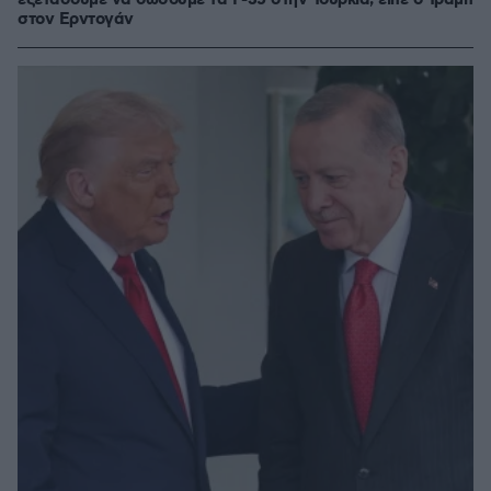
εξετάσουμε να δώσουμε τα F-35 στην Τουρκία, είπε ο Τραμπ
στον Ερντογάν