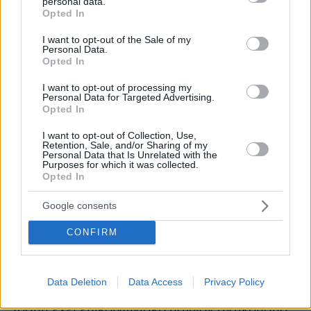
ήθελε να εξασφαλίσει από τη Σύνοδο
personal data.
grant or deny consent to Google and its third-party tags to
Opted In
Κορυφής
, σε μια προσπάθεια να
use your data for below specified purposes in below Google
consent section.
κεφαλαιοποιήσει τη συγκυρία και με στόχο την
I want to opt-out of the Sale of my
Personal Data.
πλήρη εξομάλυνση των αμερικανοτουρκικών
Opted In
σχέσεων όπως και να διασφαλίσει την άνευ
I want to opt-out of processing my
όρων συμμετοχή της στο μεγάλο εγχείρημα της
Personal Data for Targeted Advertising.
Opted In
Ευρωπαϊκής Άμυνας.
Κορυφαίο ίσως αίτημα προς τις ΗΠΑ ήταν η
I want to opt-out of Collection, Use,
Retention, Sale, and/or Sharing of my
επιστροφή της Τουρκίας στο πρόγραμμα των F-
Personal Data that Is Unrelated with the
35, με τον Τραμπ να στέλνει το μήνυμα ότι θέλει
Purposes for which it was collected.
Opted In
να βρεθεί τρόπος
για να αρθούν οι κυρώσεις
κατά της Άγκυρας
βάσει της νομοθεσίας
Google consents
CAATSA και λόγω της αγοράς και κατοχής του
CONFIRM
ρωσικού αντιαεροπορικού συστήματος S-400.
Ωστόσο η αμερικανική νομοθεσία και το
Κογκρέσο αποτελούν εμπόδια που δεν
Data Deletion
Data Access
Privacy Policy
μπορούν να παρακαμφθούν, οπότε η δήλωση
Τραμπ έχει επικοινωνιακό μάλλον αντίκρυσμα