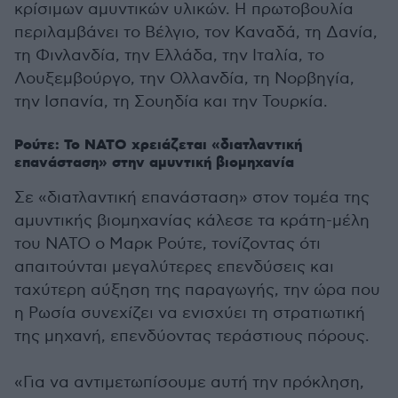
κρίσιμων αμυντικών υλικών. Η πρωτοβουλία
περιλαμβάνει το Βέλγιο, τον Καναδά, τη Δανία,
τη Φινλανδία, την Ελλάδα, την Ιταλία, το
Λουξεμβούργο, την Ολλανδία, τη Νορβηγία,
την Ισπανία, τη Σουηδία και την Τουρκία.
Ρούτε: Το ΝΑΤΟ χρειάζεται «διατλαντική
επανάσταση» στην αμυντική βιομηχανία
Σε «διατλαντική επανάσταση» στον τομέα της
αμυντικής βιομηχανίας κάλεσε τα κράτη-μέλη
του ΝΑΤΟ ο Μαρκ Ρούτε, τονίζοντας ότι
απαιτούνται μεγαλύτερες επενδύσεις και
ταχύτερη αύξηση της παραγωγής, την ώρα που
η Ρωσία συνεχίζει να ενισχύει τη στρατιωτική
της μηχανή, επενδύοντας τεράστιους πόρους.
«Για να αντιμετωπίσουμε αυτή την πρόκληση,