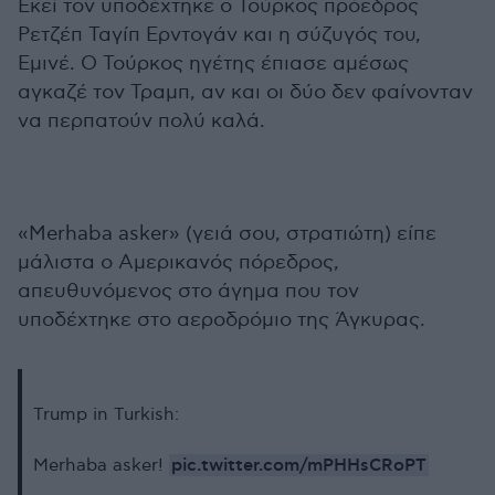
Εκεί τον υποδέχτηκε ο Τούρκος πρόεδρος
Ρετζέπ Ταγίπ Ερντογάν και η σύζυγός του,
Εμινέ. Ο Τούρκος ηγέτης έπιασε αμέσως
αγκαζέ τον Τραμπ, αν και οι δύο δεν φαίνονταν
να περπατούν πολύ καλά.
«Merhaba asker» (γειά σου, στρατιώτη) είπε
μάλιστα ο Αμερικανός πόρεδρος,
απευθυνόμενος στο άγημα που τον
υποδέχτηκε στο αεροδρόμιο της Άγκυρας.
Trump in Turkish:
pic.twitter.com/mPHHsCRoPT
Merhaba asker!