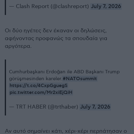
— Clash Report (@clashreport)
July 7, 2026
Οι δύο ηγέτες δεν έκαναν οι δηλώσεις,
αφήνοντας προφανώς τα σπουδαία για
αργότερα.
Cumhurbaşkanı Erdoğan ile ABD Başkanı Trump
#NATOsummit
görüşmesinden kareler.
https://t.co/4CxpGguegS
pic.twitter.com/Mr2xiEjQiH
— TRT HABER (@trthaber)
July 7, 2026
Αν αυτό σημαίνει κάτι, χέρι-χέρι περπάτησαν ο