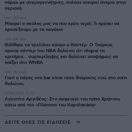
πάρκο με ανεμογεννήτριες, πνέουν ισχυροί άνεμοι στην
περιοχή
πριν μία ώρα
Μπορεί ο σκύλος μας να πιει κρύο νερό; Τι πρέπει να
προσέξουμε με τα παγάκια
πριν μία ώρα
Βάλθηκε να τρελάνει κόσμο ο Καντέρ: Ο Τούρκος
πρώην σέντερ του NBA δηλώνει ότι πληροί τα
κριτήρια... συμπερίληψης και δηλώνει υποψήφιος να
παίξει στο WNBA
πριν μία ώρα
Γιατί ο πάγος στα bar είναι τόσο διάφανος ενώ στο σπίτι
θολώνει;
07.08.2026, 23:25
Λεοντίτο Αργιθέας: Στο καφενείο του παπά Χρήστου,
κάτω από τον «Πλάτανο του Καραϊσκάκη»
ΔΕΙΤΕ ΟΛΕΣ ΤΙΣ ΕΙΔΗΣΕΙΣ