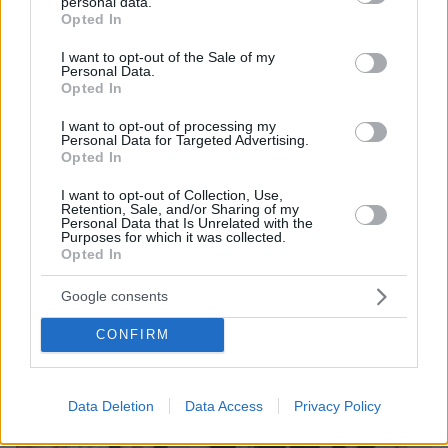
personal data.
grant or deny consent to Google and its third-party tags to
Opted In
use your data for below specified purposes in below Google
consent section.
I want to opt-out of the Sale of my
Personal Data.
07.08.2026, 18:22
Opted In
«Πόσα θέλεις για το κορίτσι;»: Τουρίστας στην
Κρήτη ζητά... τιμή για να ασελγήσει σε ανήλικη, τι
I want to opt-out of processing my
καταγγέλλει ο ιδιοκτήτης επιχείρησης
Personal Data for Targeted Advertising.
Opted In
I want to opt-out of Collection, Use,
Retention, Sale, and/or Sharing of my
Personal Data that Is Unrelated with the
Purposes for which it was collected.
Opted In
Google consents
CONFIRM
Data Deletion
Data Access
Privacy Policy