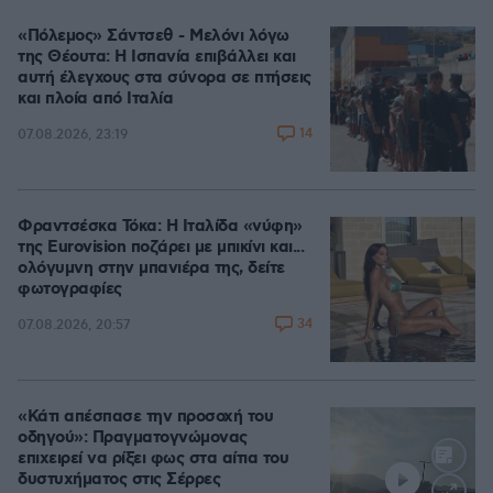
«Πόλεμος» Σάντσεθ - Μελόνι λόγω
της Θέουτα: Η Ισπανία επιβάλλει και
αυτή έλεγχους στα σύνορα σε πτήσεις
και πλοία από Ιταλία
14
07.08.2026, 23:19
Φραντσέσκα Τόκα: Η Ιταλίδα «νύφη»
της Eurovision ποζάρει με μπικίνι και...
ολόγυμνη στην μπανιέρα της, δείτε
φωτογραφίες
34
07.08.2026, 20:57
«Κάτι απέσπασε την προσοχή του
οδηγού»: Πραγματογνώμονας
επιχειρεί να ρίξει φως στα αίτια του
δυστυχήματος στις Σέρρες