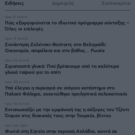
Ειδήσεις
Δημοφιλή
Σχολιασμένα
πριν 8 λεπτά
Πώς εξαργυρώνεται το ιδιωτικό πρόγραμμα σύνταξης –
Όλες οι επιλογές
πριν 11 λεπτά
Συνάντηση Ζελένσκι-Βούτσιτς στο Βελιγράδι:
Οικονομία, ασφάλεια και στο βάθος... Ρωσία
πριν 26 λεπτά
Σιροπιαστά γλυκά: Πού βρίσκουμε από τα καλύτερα
γλυκά ταψιού για το σπίτι
πριν 38 λεπτά
Υπό έλεγχο η πυρκαγιά σε ισόγειο κατάστημα στο
Παλαιό Φάληρο, εκκενώθηκε προληπτικά πολυκατοικία
πριν 43 λεπτά
Εντυπωσιάζει με την εμφάνισή της η σύζυγος του Τζέντι
Όσμαν στις διακοπές τους στην Τουρκία, βίντεο
πριν μία ώρα
Φωτιά στη Σητεία στην περιοχή Αχλάδια, κοντά σε