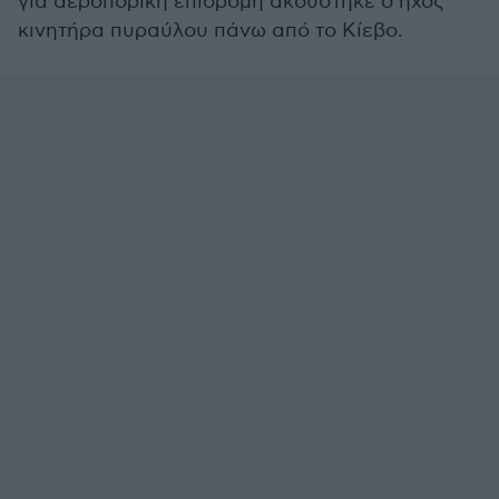
για αεροπορική επιδρομή ακούστηκε ο ήχος
κινητήρα πυραύλου πάνω από το Κίεβο.