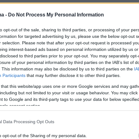
υτήν την έκθεση, η οποία βασίζεται σε
ma -
Do Not Process My Personal Information
από κυβερνητικές υπηρεσίες, από MKO, από
ς οργανώσεις και από την κοινωνία των
to opt-out of the sale, sharing to third parties, or processing of your per
formation for targeted advertising by us, please use the below opt-out s
άχιστον 1.945 άνθρωποι σκοτώθηκαν και 4.32
r selection. Please note that after your opt-out request is processed y
αν από νάρκες ξηράς και εκρηκτικά κατάλοιπ
eing interest-based ads based on personal information utilized by us or
disclosed to third parties prior to your opt-out. You may separately opt-
2024
.
losure of your personal information by third parties on the IAB’s list of
. This information may also be disclosed by us to third parties on the
IA
ων κυρίων χωρών που πλήττονται είναι η
Participants
that may further disclose it to other third parties.
ρία, το Αφγανιστάν, η Ουκρανία, η Νιγηρία, τ
 that this website/app uses one or more Google services and may gath
νη και η Μπουρκίνα Φάσο.
including but not limited to your visit or usage behaviour. You may click 
 to Google and its third-party tags to use your data for below specifi
ogle consent section.
 δελτίο Τύπου, που δημοσιεύτηκε επίσης
l Data Processing Opt Outs
εθνής Εκστρατεία για την Απαγόρευση των
Προσωπικού (ICBL) κάνει λόγο για
o opt-out of the Sharing of my personal data.