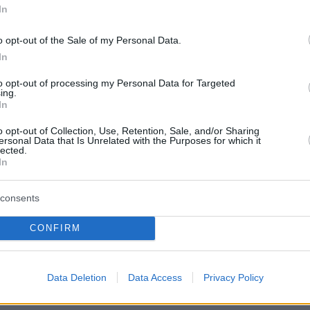
In
ς από 5.000 νεκρούς ή τραυματίες το 2025 σε
πιβεβαιώνοντας πως
το 90% των θυμάτων είναι
o opt-out of the Sale of my Personal Data.
In
to opt-out of processing my Personal Data for Targeted
ση που συμμερίζεται η Ύπατη Αρμοστεία, η
ing.
In
τει πως τα παιδιά αντιπροσωπεύουν το 40% κ
μάχων-θυμάτων που έχουν καταγραφεί από το
o opt-out of Collection, Use, Retention, Sale, and/or Sharing
ersonal Data that Is Unrelated with the Purposes for which it
lected.
In
 του εδάφους από νάρκες μετατρέπει
consents
νες σε περιοχές απαγορευμένης πρόσβασης,
κίνδυνο την άσκηση πολλών δικαιωμάτων και
CONFIRM
εκτοπισμούς πληθυσμών, υπογραμμίζει ο
του ΟΗΕ.
Data Deletion
Data Access
Privacy Policy