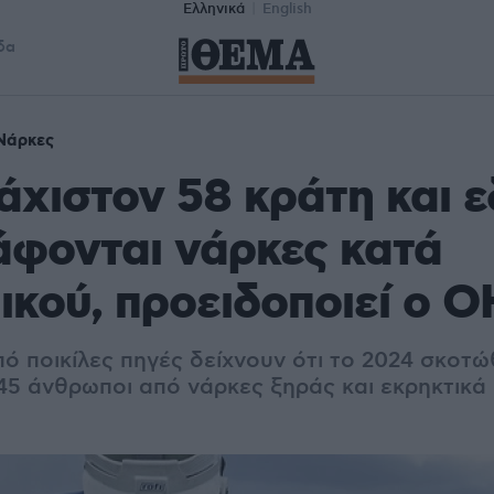
Ελληνικά
English
δα
Νάρκες
άχιστον 58 κράτη και 
φονται νάρκες κατά
κού, προειδοποιεί ο 
ό ποικίλες πηγές δείχνουν ότι το 2024 σκοτ
945 άνθρωποι από νάρκες ξηράς και εκρηκτικά