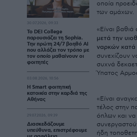
οποία προειδ
των αμάχων.
30.07.2026, 09:33
«Είναι βαθιά
Το DEI College
μετά την υιο
παρουσιάζει τη Sophia.
Την πρώτη 24/7 βοηθό AI
ναρκών κατά
που αλλάζει τον τρόπο με
συνεχίζουν ν
τον οποίο μαθαίνουν οι
φοιτητές
συχνά δεκαετ
Ύπατος Αρμο
03.08.2026, 10:56
Η Smart φοιτητική
κατοικία στην καρδιά της
«Είναι αναγκ
Αθήνας
τέλος στην π
όπλων και να
29.07.2026, 09:39
συνεργαστού
Διασκεδάζουμε
υπεύθυνα, επιστρέφουμε
ήδη τοποθετη
με ασφάλεια