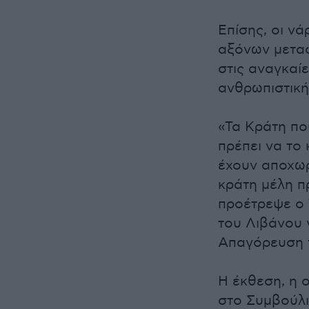
Επίσης, οι ν
αξόνων μετα
στις αναγκαί
ανθρωπιστική
«Τα Κράτη πο
πρέπει να το
έχουν αποχωρ
κράτη μέλη πρ
προέτρεψε ο 
του Λιβάνου 
Απαγόρευση 
Η έκθεση, η 
στο Συμβούλ