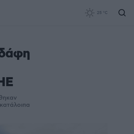
25
°C
εδάφη
ΟΗΕ
ώθηκαν
 κατάλοιπα