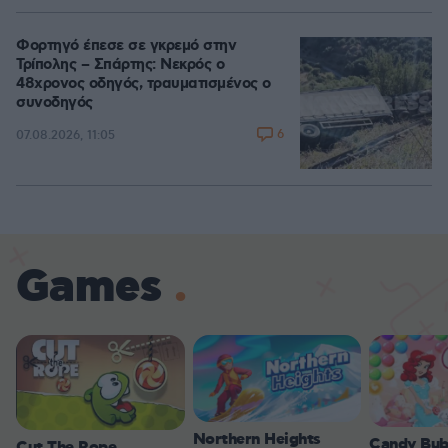
Φορτηγό έπεσε σε γκρεμό στην
Τρίπολης – Σπάρτης: Νεκρός ο
48χρονος οδηγός, τραυματισμένος ο
συνοδηγός
6
07.08.2026, 11:05
Games
Northern Heights
Candy Bub
Cut The Rope