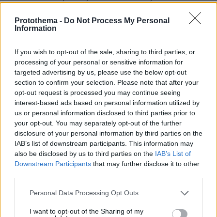
την πραγματικότητα όπως και με το τείχος του
Μεξικού.
Protothema -
Do Not Process My Personal
ΑΠΑΝΤΗΣΗ
Information
ποιός θα το περίμενε
If you wish to opt-out of the sale, sharing to third parties, or
12.06.2026, 23:42
processing of your personal or sensitive information for
ότι είσαι τόσο χάπατο!!!!
targeted advertising by us, please use the below opt-out
section to confirm your selection. Please note that after your
ΑΠΑΝΤΗΣΗ
opt-out request is processed you may continue seeing
interest-based ads based on personal information utilized by
us or personal information disclosed to third parties prior to
ΠΡΟΣΘΗΚΗ ΣΧΟΛΙΟΥ
your opt-out. You may separately opt-out of the further
disclosure of your personal information by third parties on the
ΌΝΟΜΑ *
IAB’s list of downstream participants. This information may
also be disclosed by us to third parties on the
IAB’s List of
Downstream Participants
that may further disclose it to other
third parties.
Please note that this website/app uses one or more Google
Personal Data Processing Opt Outs
EMAIL
services and may gather and store information including but
not limited to your visit or usage behaviour. You may click to
I want to opt-out of the Sharing of my