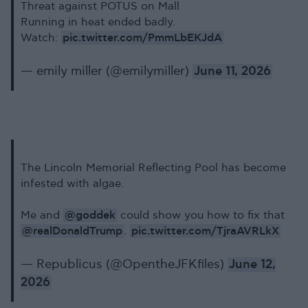
Threat against POTUS on Mall
Running in heat ended badly.
pic.twitter.com/PmmLbEKJdA
Watch:
— emily miller (@emilymiller)
June 11, 2026
The Lincoln Memorial Reflecting Pool has become
infested with algae.
@goddek
Me and
could show you how to fix that
@realDonaldTrump
pic.twitter.com/TjraAVRLkX
.
— Republicus (@OpentheJFKfiles)
June 12,
2026