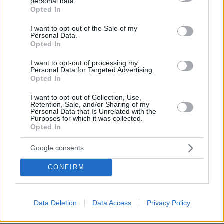
personal data.
grant or deny consent to Google and its third-party tags to
Opted In
use your data for below specified purposes in below Google
consent section.
I want to opt-out of the Sale of my
ΣΧΌΛΙΟ *
Personal Data.
Opted In
I want to opt-out of processing my
Personal Data for Targeted Advertising.
Opted In
I want to opt-out of Collection, Use,
Retention, Sale, and/or Sharing of my
Personal Data that Is Unrelated with the
Purposes for which it was collected.
Opted In
Απομένουν
2500
χαρακτήρες
Google consents
CONFIRM
Data Deletion
Data Access
Privacy Policy
* Υποχρεωτικά πεδία