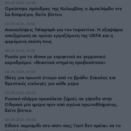
08.08.2026, 02:28
Ορκίστηκε πρόεδρος της Κολομβίας ο Αμπελάρδο ντε
λα Εσπριέγια, δείτε βίντεο
08.08.2026, 01:56
Αποκαλύψεις Telegraph για τον Ινφαντίνο: Η εξαψήφια
αποζημίωση σε πρώην εργαζόμενη της UEFA και η
φερόμενη σχέση τους
08.08.2026, 01:25
Ρωσία για το drone με εκρηκτικά σε γερμανικό
αεροδρόμιο: «Βιαστικά στημένη προβοκάτσια»
08.08.2026, 01:00
Ιδέες για πρωινό έτοιμο από το βράδυ: Εύκολες και
θρεπτικές επιλογές για κάθε μέρα
08.08.2026, 00:50
Ρωσικό πλήγμα προκάλεσε ζημιές σε γήπεδο στην
Οδησσό μία ημέρα πριν από αγώνα πρωταθλήματος,
δείτε βίντεο
08.08.2026, 00:30
Είδατε σαμιαμίδι στο σπίτι σας; Γιατί δεν πρέπει να το