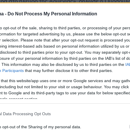
ερά στο πλευρό της Αρμενίας», δήλωσε η Ούρσουλ
 στις 5 Ιουνίου κατά τη διάρκεια της
ma -
Do Not Process My Personal Information
ας τηλεφωνικής επικοινωνίας με τον Πασινιάν.
ίσης να παράσχει άμεση οικονομική βοήθεια στην
to opt-out of the sale, sharing to third parties, or processing of your per
ικού ύψους άνω των 50 εκατομμυρίων ευρώ.
formation for targeted advertising by us, please use the below opt-out s
r selection. Please note that after your opt-out request is processed y
ιωθεί ότι η ΕΕ, στο πλαίσιο της απόφασής της να
eing interest-based ads based on personal information utilized by us or
disclosed to third parties prior to your opt-out. You may separately opt-
ρμενία να αντιμετωπίσει τις πιέσεις της Ρωσίας, εί
losure of your personal information by third parties on the IAB’s list of
γήσει στο Ερεβάν νέες εμπορικές διευκολύνσεις.
. This information may also be disclosed by us to third parties on the
IA
αφαιρεί παρόμοια οφέλη από την Ουκρανία - μια
Participants
that may further disclose it to other third parties.
ο 2022 αντιστέκεται στην στρατιωτική επιθετικότη
 that this website/app uses one or more Google services and may gath
 κόστος τεράστιες θυσίες. Το καθεστώς
including but not limited to your visit or usage behaviour. You may click 
 πρόσβασης για τα ουκρανικά προϊόντα στην αγο
 to Google and its third-party tags to use your data for below specifi
τις 5 Ιουνίου 2025. Την επόμενη κιόλας ημέρα, η ΕΕ
ogle consent section.
μούς και ποσοστώσεις σε ορισμένα ουκρανικά
όντα», επισημαίνει ο Ουκρανός δημοσιογράφος.
l Data Processing Opt Outs
o opt-out of the Sharing of my personal data.
ισχυρισμό του ο Γιακοβένκο τονίζει πως: «Η