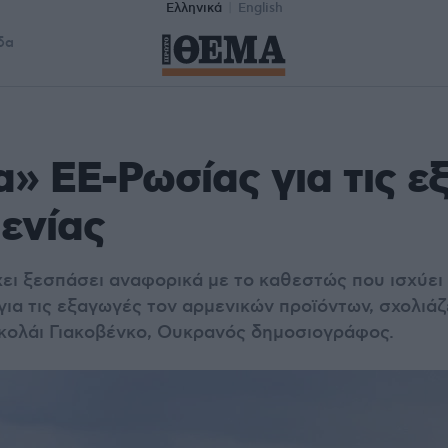
Ελληνικά
English
δα
» ΕΕ-Ρωσίας για τις ε
ενίας
χει ξεσπάσει αναφορικά με το καθεστώς που ισχύε
για τις εξαγωγές τον αρμενικών προϊόντων, σχολιά
κολάι Γιακοβένκο, Ουκρανός δημοσιογράφος.