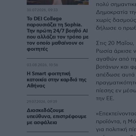
πολύ σημαντικ
30.07.2026, 09:33
Δημοκρατία τη
Το DEI College
χωρίς δασμούς
παρουσιάζει τη Sophia.
δήλωσε ο πρω
Την πρώτη 24/7 βοηθό AI
που αλλάζει τον τρόπο με
τον οποίο μαθαίνουν οι
Στις 20 Μαΐου,
φοιτητές
Ρωσία άρχισε 
αγαθών από τη
03.08.2026, 10:56
βοτάνων και φ
Η Smart φοιτητική
απέδωσε αυτά 
κατοικία στην καρδιά της
πραγματικότητ
Αθήνας
πίεσης εν μέσ
την ΕΕ.
29.07.2026, 09:39
Διασκεδάζουμε
«Επεκτείνοντα
υπεύθυνα, επιστρέφουμε
προϊόντα, η Μό
με ασφάλεια
για πολιτική π