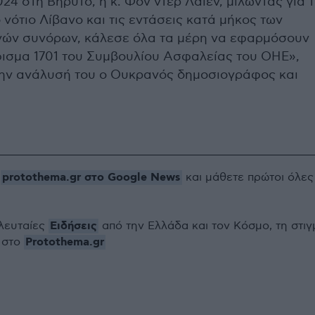
024 στη Βηρυτό, η κ. Φον ντερ Λάιεν, μιλώντας για 
νότιο Λίβανο και τις εντάσεις κατά μήκος των
νών συνόρων, κάλεσε όλα τα μέρη να εφαρμόσουν
ισμα 1701 του Συμβουλίου Ασφαλείας του ΟΗΕ»,
την ανάλυσή του ο Ουκρανός δημοσιογράφος και
protothema.gr στο Google News
ο
και μάθετε πρώτοι όλες
Ειδήσεις
ελευταίες
από την Ελλάδα και τον Κόσμο, τη στιγ
Protothema.gr
 στο