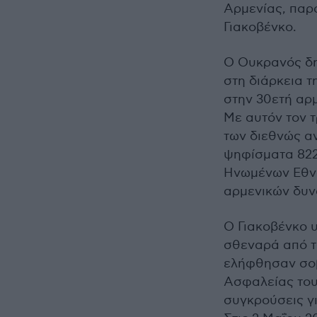
Αρμενίας, παρά
Γιακοβένκο.
Ο Ουκρανός δη
στη διάρκεια τ
στην 30ετή αρ
Με αυτόν τον 
των διεθνώς α
ψηφίσματα 822
Ηνωμένων Εθνώ
αρμενικών δυν
Ο Γιακοβένκο 
σθεναρά από τ
ελήφθησαν σοβ
Ασφαλείας του
συγκρούσεις γ