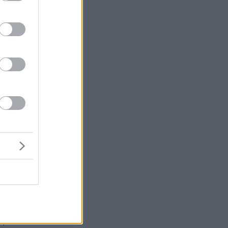
κή
ον
ης