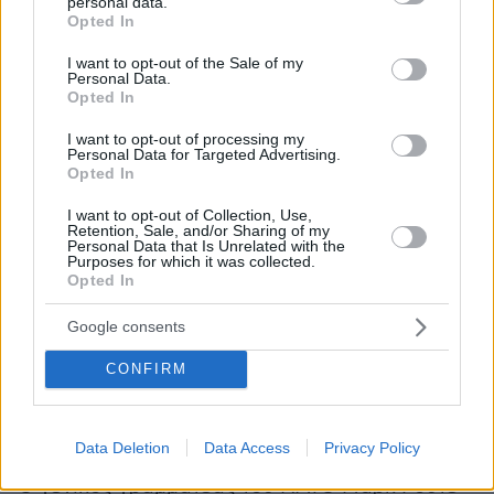
personal data.
grant or deny consent to Google and its third-party tags to
Opted In
Οι σύμμαχοι δεσμεύτηκαν να αυξήσουν τη
use your data for below specified purposes in below Google
συλλογική παραγωγική δυνατότητα της
consent section.
I want to opt-out of the Sale of my
Personal Data.
αμυντικής βιομηχανίας και να συνεργαστούν
Opted In
στενότερα με τις εταιρείες του κλάδου για την
I want to opt-out of processing my
επιτάχυνση της καινοτομίας.
Personal Data for Targeted Advertising.
Opted In
Στις βασικές προτεραιότητες επενδύσεων
I want to opt-out of Collection, Use,
περιλαμβάνονται η ενίσχυση της δυνατότητας
Retention, Sale, and/or Sharing of my
Personal Data that Is Unrelated with the
ανάπτυξης και υποστήριξης στρατευμάτων, τα
Purposes for which it was collected.
Opted In
όπλα ακριβείας μεγάλου βεληνεκούς, τα
ολοκληρωμένα συστήματα αεράμυνας και
Google consents
αντιπυραυλικής προστασίας, τα drones, οι
προηγμένες τεχνολογίες, οι δυνατότητες
CONFIRM
πληροφοριών, οι στρατιωτικές λύσεις cloud και
η τεχνητή νοημοσύνη.
Data Deletion
Data Access
Privacy Policy
Ο γενικός γραμματέας του ΝΑΤΟ Μαρκ Ρούτε