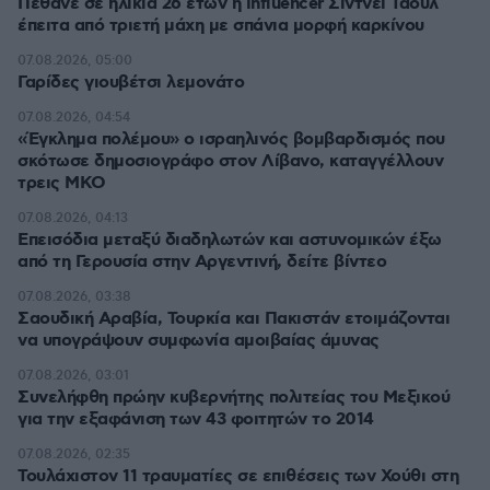
Πέθανε σε ηλικία 26 ετών η influencer Σίντνεϊ Τάουλ
έπειτα από τριετή μάχη με σπάνια μορφή καρκίνου
07.08.2026, 05:00
Γαρίδες γιουβέτσι λεμονάτο
07.08.2026, 04:54
«Έγκλημα πολέμου» ο ισραηλινός βομβαρδισμός που
σκότωσε δημοσιογράφο στον Λίβανο, καταγγέλλουν
τρεις ΜΚΟ
07.08.2026, 04:13
Επεισόδια μεταξύ διαδηλωτών και αστυνομικών έξω
από τη Γερουσία στην Αργεντινή, δείτε βίντεο
07.08.2026, 03:38
Σαουδική Αραβία, Τουρκία και Πακιστάν ετοιμάζονται
να υπογράψουν συμφωνία αμοιβαίας άμυνας
07.08.2026, 03:01
Συνελήφθη πρώην κυβερνήτης πολιτείας του Μεξικού
για την εξαφάνιση των 43 φοιτητών το 2014
07.08.2026, 02:35
Τουλάχιστον 11 τραυματίες σε επιθέσεις των Χούθι στη