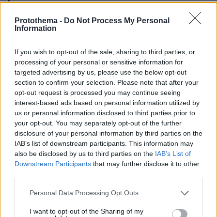
there.”
Protothema -
Do Not Process My Personal
Information
Trump agreed, saying:
If you wish to opt-out of the sale, sharing to third parties, or
“That is right. It is hard to go to Moscow.”
processing of your personal or sensitive information for
pic.twitter.com/Uvpn5RYebN
targeted advertising by us, please use the below opt-out
section to confirm your selection. Please note that after your
— Visegrád 24 (@visegrad24)
July 8, 2026
opt-out request is processed you may continue seeing
interest-based ads based on personal information utilized by
us or personal information disclosed to third parties prior to
your opt-out. You may separately opt-out of the further
disclosure of your personal information by third parties on the
Νέες αμυντικές επενδύσεις και αύξηση παραγωγής
IAB’s list of downstream participants. This information may
όπλων
also be disclosed by us to third parties on the
IAB’s List of
Downstream Participants
that may further disclose it to other
Πέρα από τη βοήθεια προς την Ουκρανία, οι
third parties.
χώρες του ΝΑΤΟ ανακοίνωσαν νέες αμυντικές
προμήθειες ύψους 50 δισεκατομμυρίων
Please note that this website/app uses one or more Google
Personal Data Processing Opt Outs
services and may gather and store information including but
δολαρίων.
not limited to your visit or usage behaviour. You may click to
I want to opt-out of the Sharing of my