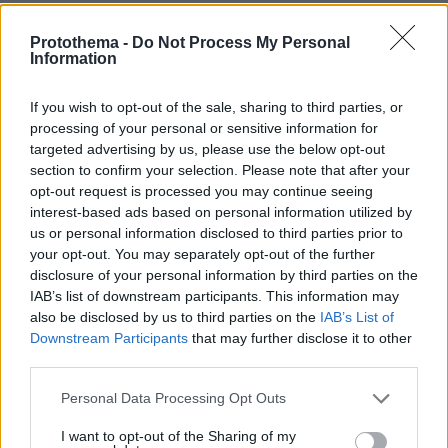
ΑΠΑΝΤΗΣΗ
Protothema -
Do Not Process My Personal
Information
Το ξέρουμε
09.07.2026, 00:28
If you wish to opt-out of the sale, sharing to third parties, or
Σωστα και τα περνάνε από τον Έβρο 100 100
processing of your personal or sensitive information for
ΑΠΑΝΤΗΣΗ
targeted advertising by us, please use the below opt-out
section to confirm your selection. Please note that after your
opt-out request is processed you may continue seeing
Από ΗΠΑ
interest-based ads based on personal information utilized by
09.07.2026, 00:50
us or personal information disclosed to third parties prior to
Σε ποιο πλανήτη είναι αυτή η Αμερική που
your opt-out. You may separately opt-out of the further
"κάνουν πάταγο" τα τουρκικά πιστόλια;
disclosure of your personal information by third parties on the
ΑΠΑΝΤΗΣΗ
IAB’s list of downstream participants. This information may
also be disclosed by us to third parties on the
IAB’s List of
Downstream Participants
that may further disclose it to other
Υπονοούμενο;
third parties.
08.07.2026, 23:10
Please note that this website/app uses one or more Google
Και ο Χίτλερ τις τελευταίες ώρες του Ράιχ, μοίραζε
Personal Data Processing Opt Outs
services and may gather and store information including but
κάψουλες με υδροκυάνιο στους Γερμανούς
not limited to your visit or usage behaviour. You may click to
I want to opt-out of the Sharing of my
αξιωματικούς για να αυτοκτονήσουν και μην