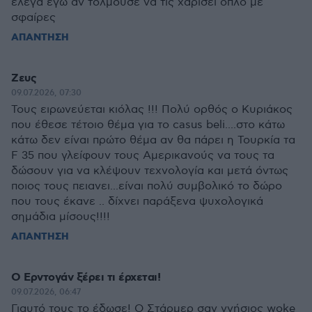
έλεγα εγω αν τολμούσε να τις χαρίσει όπλο με
σφαίρες
ΑΠΑΝΤΗΣΗ
Ζευς
09.07.2026, 07:30
Τους ειρωνεύεται κιόλας !!! Πολύ ορθός ο Κυριάκος
που έθεσε τέτοιο θέμα για το casus beli....στο κάτω
κάτω δεν είναι πρώτο θέμα αν θα πάρει η Τουρκία τα
F 35 που γλείφουν τους Αμερικανούς να τους τα
δώσουν για να κλέψουν τεχνολογία και μετά όντως
ποιος τους πειανει...είναι πολύ συμβολικό το δώρο
που τους έκανε .. δίχνει παράξενα ψυχολογικά
σημάδια μίσους!!!!
ΑΠΑΝΤΗΣΗ
Ο Ερντογάν ξέρει τι έρχεται!
09.07.2026, 06:47
Γιαυτό τους το έδωσε! Ο Στάρμερ σαν γνήσιος woke