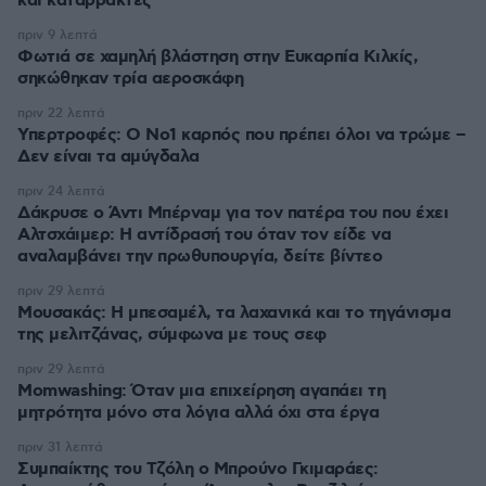
και καταρράκτες
πριν 9 λεπτά
Φωτιά σε χαμηλή βλάστηση στην Ευκαρπία Κιλκίς,
σηκώθηκαν τρία αεροσκάφη
πριν 22 λεπτά
Υπερτροφές: Ο Νο1 καρπός που πρέπει όλοι να τρώμε –
Δεν είναι τα αμύγδαλα
πριν 24 λεπτά
Δάκρυσε ο Άντι Μπέρναμ για τον πατέρα του που έχει
Αλτσχάιμερ: Η αντίδρασή του όταν τον είδε να
αναλαμβάνει την πρωθυπουργία, δείτε βίντεο
πριν 29 λεπτά
Μουσακάς: Η μπεσαμέλ, τα λαχανικά και το τηγάνισμα
της μελιτζάνας, σύμφωνα με τους σεφ
πριν 29 λεπτά
Momwashing: Όταν μια επιχείρηση αγαπάει τη
μητρότητα μόνο στα λόγια αλλά όχι στα έργα
πριν 31 λεπτά
Συμπαίκτης του Τζόλη ο Μπρούνο Γκιμαράες: