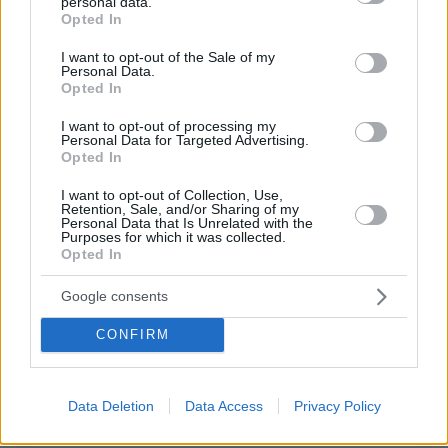
personal data.
grant or deny consent to Google and its third-party tags to
παραδοθούν στον εχθρό. Απλά ο Ταγίπ είναι πιο
Opted In
use your data for below specified purposes in below Google
ευθύς και διευκολύνει την "έξοδο" τους από την
consent section.
I want to opt-out of the Sale of my
εξουσία όταν οι ηγέτες του ΝΑΤΟ θα βλέπουν την
Personal Data.
Μουσουλμανική Αδελφότητα να προελαύνει εκ τον
Opted In
έσω στις χώρες τους. Ο Bibi προειδοποίησε. Οι
I want to opt-out of processing my
Eurocucks επιμένουν στην πολιτική ορθότητα (που
Personal Data for Targeted Advertising.
χρηματοδοτείται από το Κατάρ).
Opted In
ΑΠΑΝΤΗΣΗ
I want to opt-out of Collection, Use,
Retention, Sale, and/or Sharing of my
Personal Data that Is Unrelated with the
Purposes for which it was collected.
ΦΟΡΤΩΣΗ ΠΕΡΙΣΣΟΤΕΡΩΝ ΣΧΟΛΙΩΝ
Opted In
Google consents
ΠΡΟΣΘΗΚΗ ΣΧΟΛΙΟΥ
CONFIRM
ΌΝΟΜΑ *
Data Deletion
Data Access
Privacy Policy