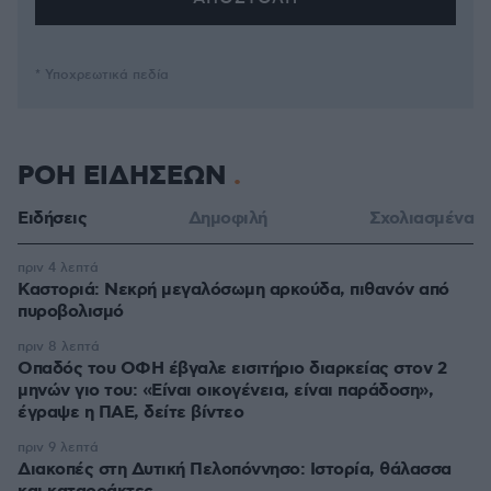
* Υποχρεωτικά πεδία
ΡΟΗ ΕΙΔΗΣΕΩΝ
Ειδήσεις
Δημοφιλή
Σχολιασμένα
πριν 4 λεπτά
Καστοριά: Νεκρή μεγαλόσωμη αρκούδα, πιθανόν από
πυροβολισμό
πριν 8 λεπτά
Οπαδός του ΟΦΗ έβγαλε εισιτήριο διαρκείας στον 2
μηνών γιο του: «Είναι οικογένεια, είναι παράδοση»,
έγραψε η ΠΑΕ, δείτε βίντεο
πριν 9 λεπτά
Διακοπές στη Δυτική Πελοπόννησο: Ιστορία, θάλασσα