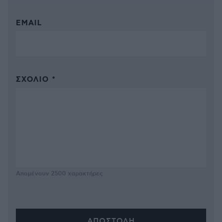
EMAIL
ΣΧΌΛΙΟ *
Απομένουν
2500
χαρακτήρες