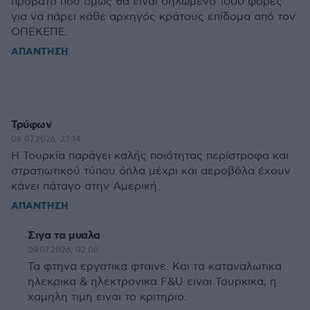
πρόβατο που όμως θα είναι δηλωμένο 1000 φορές
για να πάρει κάθε αρχηγός κράτους επίδομα από τον
ΟΠΕΚΕΠΕ.
ΑΠΑΝΤΗΣΗ
Τρύφων
08.07.2026, 23:14
Η Τουρκία παράγει καλής ποιότητας περίστροφα και
στρατιωτικού τύπου όπλα μέχρι και αεροβόλα έχουν
κάνει πάταγο στην Αμερική.
ΑΠΑΝΤΗΣΗ
Σιγα τα μυαλα
09.07.2026, 02:06
Τα φτηνα εργατικα φταινε. Και τα καταναλωτικα
ηλεκρικα & ηλεκτρονικα F&U ειναι Τουρκικα, η
χαμηλη τιμη ειναι το κριτηριο.