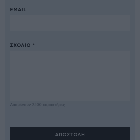
EMAIL
ΣΧΌΛΙΟ *
Απομένουν
2500
χαρακτήρες