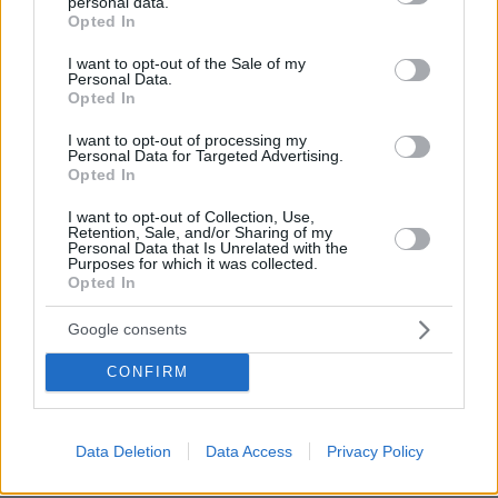
personal data.
grant or deny consent to Google and its third-party tags to
Ποιες μυρωδιές είναι πολύ επικίνδυνες για το
Opted In
use your data for below specified purposes in below Google
κατοικίδιό μας- Ποιες δεν είναι
consent section.
I want to opt-out of the Sale of my
πριν 20 λεπτά
Personal Data.
Πέντε ρούχα και καθόλου ψευδαισθήσεις: Γιατί το
Opted In
κυνήγι της τέλειας στιγμής των διακοπών είναι μια
I want to opt-out of processing my
παγίδα
Personal Data for Targeted Advertising.
Opted In
πριν 20 λεπτά
Θέλει ο σκύλος σας να τρώει μόνο το βράδυ; Δείτε 5
I want to opt-out of Collection, Use,
λόγους για αυτό
Retention, Sale, and/or Sharing of my
Personal Data that Is Unrelated with the
πριν 26 λεπτά
Purposes for which it was collected.
Ανεύρυσμα: Απλό τεστ του αντίχειρα προμηνύει τον
Opted In
αυξημένο κίνδυνο – Γίνεται σε 1 λεπτό
Google consents
πριν 30 λεπτά
Το «καρφί»: Το αμερικανικό Πεντάγωνο κατηγορεί τον
CONFIRM
πρώην υπουργό Πολεμικής Αεροπορίας Φρανκ Κένταλ
για τη διαρροή των προβλημάτων ασφαλείας στο νέο
Air Force One
Data Deletion
Data Access
Privacy Policy
πριν 35 λεπτά
Η απλή άσκηση που μπορεί να βοηθήσει στη μείωση του