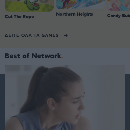
Northern Heights
Candy Bub
Cut The Rope
ΔΕΙΤΕ ΟΛΑ ΤΑ GAMES
Best of Network