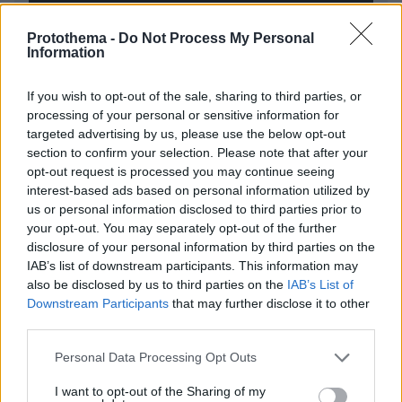
Protothema -
Do Not Process My Personal
* Υποχρεωτικά πεδία
Information
If you wish to opt-out of the sale, sharing to third parties, or
processing of your personal or sensitive information for
ΡΟΗ ΕΙΔΗΣΕΩΝ
targeted advertising by us, please use the below opt-out
section to confirm your selection. Please note that after your
Ειδήσεις
Δημοφιλή
Σχολιασμένα
opt-out request is processed you may continue seeing
interest-based ads based on personal information utilized by
πριν 6 λεπτά
us or personal information disclosed to third parties prior to
Μια εντυπωσιακή κατοικία-κόσμημα με θέα στο
your opt-out. You may separately opt-out of the further
απέραντο μπλε της νότιας Κρήτης
disclosure of your personal information by third parties on the
IAB’s list of downstream participants. This information may
πριν 14 λεπτά
also be disclosed by us to third parties on the
IAB’s List of
Πλοίο δέχθηκε επίθεση στα ανοικτά του Ομάν -
Downstream Participants
that may further disclose it to other
Ασφαλές το πλήρωμα λένε οι Βρετανοί
third parties.
πριν 16 λεπτά
Χωρίς ενεργό μέτωπο η φωτιά σε χαμηλή βλάστηση στη
Please note that this website/app uses one or more Google
Personal Data Processing Opt Outs
Σίνδο
services and may gather and store information including but
not limited to your visit or usage behaviour. You may click to
I want to opt-out of the Sharing of my
πριν 20 λεπτά