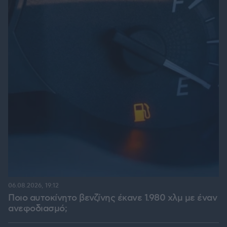
06.08.2026, 19:12
Ποιο αυτοκίνητο βενζίνης έκανε 1.980 χλμ με έναν
ανεφοδιασμό;