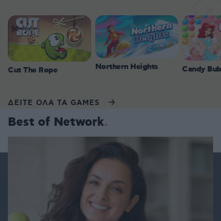
Northern Heights
Candy Bub
Cut The Rope
ΔΕΙΤΕ ΟΛΑ ΤΑ GAMES
Best of Network