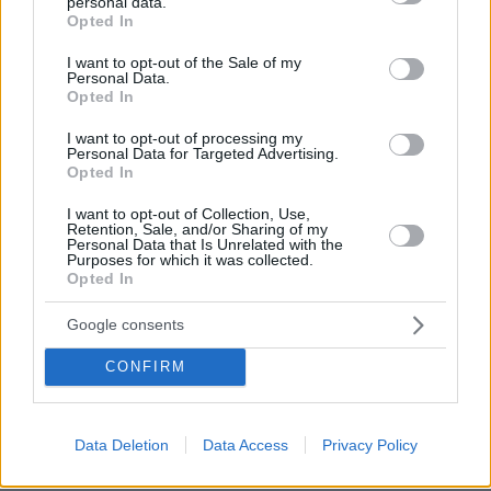
personal data.
03.08.2026, 10:56
grant or deny consent to Google and its third-party tags to
Opted In
Η Smart φοιτητική κατοικία στην καρδιά της Αθήνας
use your data for below specified purposes in below Google
consent section.
I want to opt-out of the Sale of my
Personal Data.
29.07.2026, 09:39
Opted In
Διασκεδάζουμε υπεύθυνα, επιστρέφουμε με ασφάλεια
I want to opt-out of processing my
Personal Data for Targeted Advertising.
Opted In
ΡΟΗ ΕΙΔΗΣΕΩΝ
I want to opt-out of Collection, Use,
Ειδήσεις
Δημοφιλή
Σχολιασμένα
Retention, Sale, and/or Sharing of my
Personal Data that Is Unrelated with the
Purposes for which it was collected.
Opted In
πριν 11 λεπτά
Προϊόν εργαστηρίου ή της φύσης ο κορωνοϊός; Άλλα
έλεγε δημόσια ο Φάουτσι και άλλα ιδιωτικά, αρνήθηκε
Google consents
100 φορές να απαντήσει στο Κογκρέσο
CONFIRM
πριν 13 λεπτά
Ξεκινούν τα δοκιμαστικά δρομολόγια της επέκτασης
του Μετρό Θεσσαλονίκης προς την Καλαμαριά,
«ενθαρρυντικές οι πρώτες ενδείξεις» δηλώνει ο
Data Deletion
Data Access
Privacy Policy
Ταχιάος