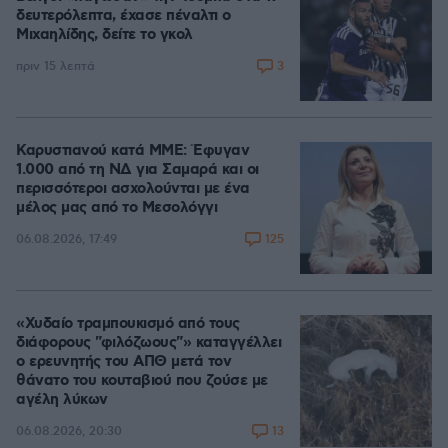
δευτερόλεπτα, έχασε πέναλτι ο
Μιχαηλίδης, δείτε το γκολ
3
πριν 15 λεπτά
Καρυστιανού κατά ΜΜΕ: Έφυγαν
1.000 από τη ΝΔ για Σαμαρά και οι
περισσότεροι ασχολούνται με ένα
μέλος μας από το Μεσολόγγι
125
06.08.2026, 17:49
«Χυδαίο τραμπουκισμό από τους
διάφορους "φιλόζωους"» καταγγέλλει
ο ερευνητής του ΑΠΘ μετά τον
θάνατο του κουταβιού που ζούσε με
αγέλη λύκων
13
06.08.2026, 20:30