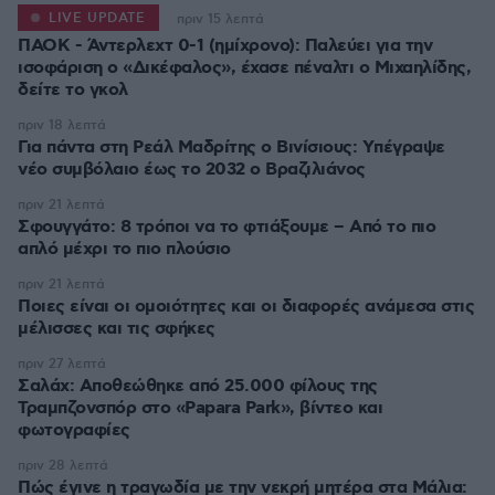
LIVE UPDATE
πριν 15 λεπτά
ΠΑΟΚ - Άντερλεχτ 0-1 (ημίχρονο): Παλεύει για την
ισοφάριση ο «Δικέφαλος», έχασε πέναλτι ο Μιχαηλίδης,
πριν 18 λεπτά
Για πάντα στη Ρεάλ Μαδρίτης ο Βινίσιους: Yπέγραψε
νέο συμβόλαιο έως το 2032 ο Βραζιλιάνος
πριν 21 λεπτά
Σφουγγάτο: 8 τρόποι να το φτιάξουμε – Από το πιο
απλό μέχρι το πιο πλούσιο
πριν 21 λεπτά
Ποιες είναι οι ομοιότητες και οι διαφορές ανάμεσα στις
μέλισσες και τις σφήκες
πριν 27 λεπτά
Σαλάχ: Αποθεώθηκε από 25.000 φίλους της
Τραμπζονσπόρ στο «Papara Park», βίντεο και
φωτογραφίες
πριν 28 λεπτά
Πώς έγινε η τραγωδία με την νεκρή μητέρα στα Μάλια: