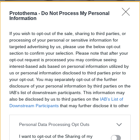
Protothema -
Do Not Process My Personal
Information
If you wish to opt-out of the sale, sharing to third parties, or
processing of your personal or sensitive information for
targeted advertising by us, please use the below opt-out
section to confirm your selection. Please note that after your
opt-out request is processed you may continue seeing
interest-based ads based on personal information utilized by
us or personal information disclosed to third parties prior to
your opt-out. You may separately opt-out of the further
disclosure of your personal information by third parties on the
IAB’s list of downstream participants. This information may
also be disclosed by us to third parties on the
IAB’s List of
Downstream Participants
that may further disclose it to other
30.07.2026, 09:33
third parties.
Το DEI College παρουσιάζει τη Sophia. Την πρώτη 24/7
βοηθό AI που αλλάζει τον τρόπο με τον οποίο μαθαίνουν οι
Please note that this website/app uses one or more Google
Personal Data Processing Opt Outs
φοιτητές
services and may gather and store information including but
not limited to your visit or usage behaviour. You may click to
I want to opt-out of the Sharing of my