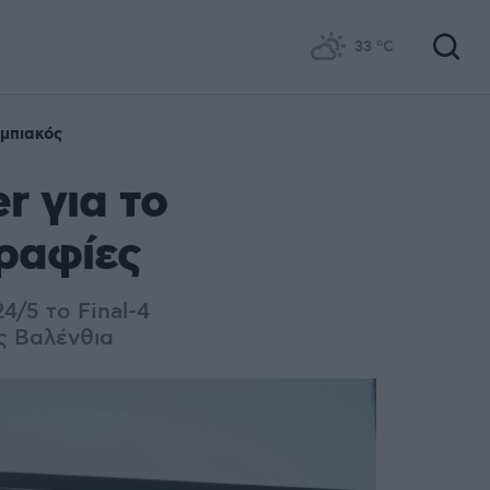
33
°C
μπιακός
r για το
γραφίες
4/5 το Final-4
ς Βαλένθια