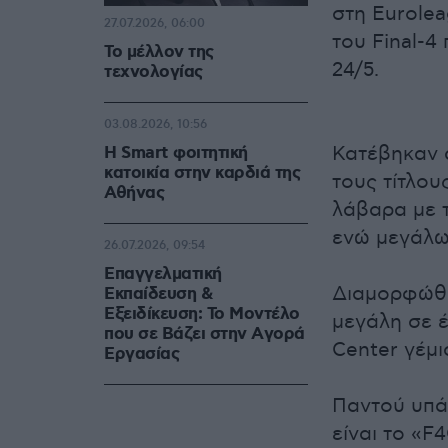
στη Eurolea
27.07.2026, 06:00
του Final-4
Το μέλλον της
24/5.
τεχνολογίας
03.08.2026, 10:56
Κατέβηκαν 
Η Smart φοιτητική
κατοικία στην καρδιά της
τους τίτλου
Αθήνας
λάβαρα με 
ενώ μεγάλω
26.07.2026, 09:54
Επαγγελματική
Διαμορφώθηκ
Εκπαίδευση &
Εξειδίκευση: Το Mοντέλο
μεγάλη σε έ
που σε Bάζει στην Aγορά
Center γέμι
Eργασίας
Παντού υπάρ
είναι το «F