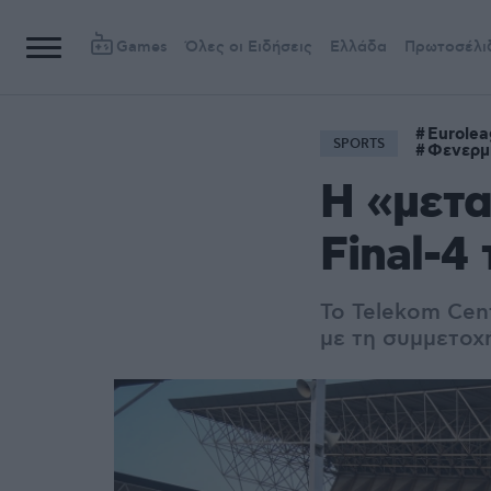
Games
Όλες οι Ειδήσεις
Ελλάδα
Πρωτοσέλι
Eurole
SPORTS
Φενερμ
Η «μετα
Final-4
Το Telekom Cent
με τη συμμετοχ