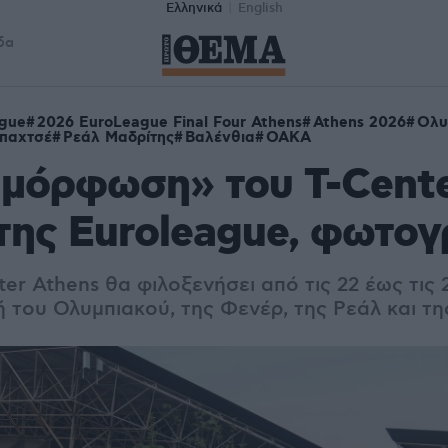
Ελληνικά
English
δα
ague
2026 EuroLeague Final Four Athens
Athens 2026
Ολυ
παχτσέ
Ρεάλ Μαδρίτης
Βαλένθια
ΟΑΚΑ
μόρφωση» του T-Cente
 της Euroleague, φωτο
er Athens θα φιλοξενήσει από τις 22 έως τις 2
ή του Ολυμπιακού, της Φενέρ, της Ρεάλ και τη