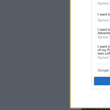
Opted 
I want t
Opted 
I want 
Advertis
Opted 
I want t
of my P
was col
Opted 
Google 