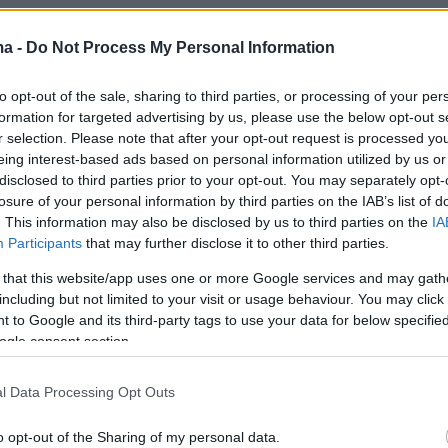
gue.
ma -
Do Not Process My Personal Information
ην Παρασκευή (22/5) στις 18:00 θα διεξαχθεί
to opt-out of the sale, sharing to third parties, or processing of your per
formation for targeted advertising by us, please use the below opt-out s
ς της Φενέρ με τον Ολυμπιακό και στις 21:00 ο
r selection. Please note that after your opt-out request is processed y
λικός ανάμεσα στη Ρεάλ και στη Βαλένθια.
eing interest-based ads based on personal information utilized by us or
disclosed to third parties prior to your opt-out. You may separately opt-
losure of your personal information by third parties on the IAB’s list of
ίναι προγραμματισμένος για την Κυριακή
. This information may also be disclosed by us to third parties on the
IA
Participants
that may further disclose it to other third parties.
 that this website/app uses one or more Google services and may gath
including but not limited to your visit or usage behaviour. You may click 
 to Google and its third-party tags to use your data for below specifi
ogle consent section.
l Data Processing Opt Outs
o opt-out of the Sharing of my personal data.