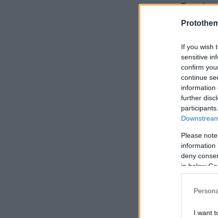
της Eurolea
Protothe
Θυμίζουμε τ
If you wish 
sensitive in
ο ημιτελικό
confirm you
άλλος ημιτε
continue se
information 
further disc
Ο τελικός ε
participants
(21:00).
Downstream 
Please note
information 
deny consent
in below Go
Persona
I want t