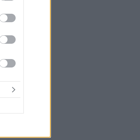
ν
ια
να
τε