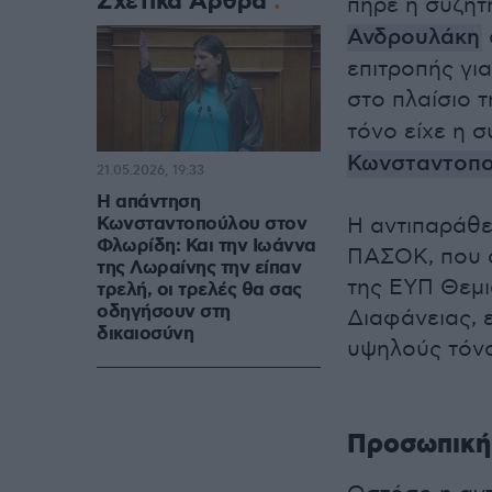
Σχετικά Άρθρα
πήρε η συζή
Ανδρουλάκη
επιτροπής γι
στο πλαίσιο 
τόνο είχε η 
Κωνσταντοπ
21.05.2026, 19:33
Η απάντηση
Κωνσταντοπούλου στον
Η αντιπαράθε
Φλωρίδη: Και την Ιωάννα
ΠΑΣΟΚ, που α
της Λωραίνης την είπαν
της ΕΥΠ Θεμι
τρελή, οι τρελές θα σας
οδηγήσουν στη
Διαφάνειας, 
δικαιοσύνη
υψηλούς τόν
Προσωπική