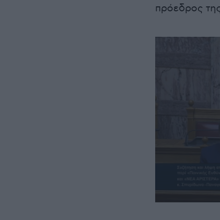
πρόεδρος της
0
seconds