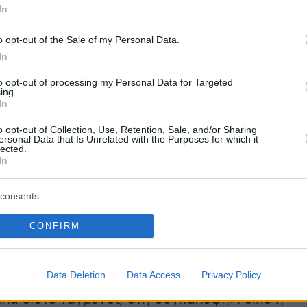
In
o opt-out of the Sale of my Personal Data.
In
to opt-out of processing my Personal Data for Targeted
τε λίγο;» φώναζε από τα έδρανα η κυρία
ing.
In
λου, με τον κ. Φλωρίδη να απαντά: «Είπα και
επαναλαμβάνω και σήμερα: Ζητάτε να σας
o opt-out of Collection, Use, Retention, Sale, and/or Sharing
ersonal Data that Is Unrelated with the Purposes for which it
 μπορώ να σας βοηθήσω, είμαι δικηγόρος, δε
lected.
In
νική κατάρτιση να σας βοηθήσω. Δεν θέλω να
ζί σας για λόγους πολιτικής αισθητικής και γ
consents
τικής γενικότερα».
CONFIRM
δη, δεν ξέρω τι σόι δικηγόρος είστε, αλλά εμέ
με βοηθάτε με τη στάση σας, γιατί αποδεικνύε
Data Deletion
Data Access
Privacy Policy
 αναλάβατε τη συγκάλυψη του εγκλήματος του
ά είστε ταγμένος στη συγκάλυψη», είπε η