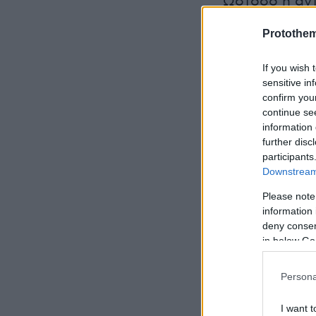
Ωστόσο η αντ
Φλωρίδη και 
Protothe
παρενέβαινε 
στον κ. Ανδρ
If you wish 
sensitive in
confirm you
continue se
information 
further disc
participants
Downstream 
Please note
information 
deny consent
in below Go
Persona
I want t