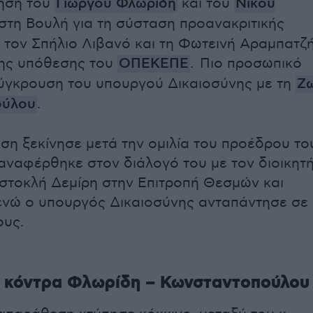
τηση του
Γιώργου Φλωρίδη
και του
Νίκου
στη Βουλή για τη σύσταση προανακριτικής
α τον Σπήλιο Λιβανό και τη Φωτεινή Αραμπατζή
της υπόθεσης του
ΟΠΕΚΕΠΕ
. Πιο προσωπικό
σύγκρουση του υπουργού Δικαιοσύνης με τη
Ζ
ούλου
.
ση ξεκίνησε μετά την ομιλία του προέδρου το
ναφέρθηκε στον διάλογό του με τον διοικητ
στοκλή Δεμίρη στην Επιτροπή Θεσμών και
ενώ ο υπουργός Δικαιοσύνης ανταπάντησε σε
ους.
 κόντρα Φλωρίδη – Κωνσταντοπούλου