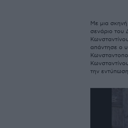
of
56
seconds
Volume
90%
Με μια σκηνή
σενάριο του 
Κωνσταντίνου
απάντησε ο υ
Κωνσταντοπού
Κωνσταντίνου
την εντύπωση