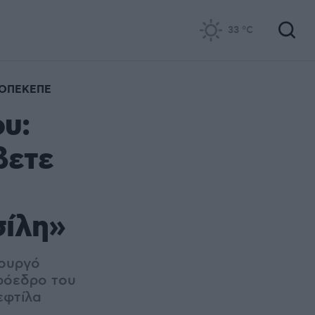
33
°C
ΟΠΕΚΕΠΕ
υ:
βετε
σίλη»
πουργό
πρόεδρο του
εφτίλα