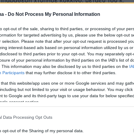
ιπαράθεση χτύπησε κόκκινο, μεταξύ του κ.
της προέδρου της Πλεύσης Ελευθερίας, η οπο
ma -
Do Not Process My Personal Information
κατά την απάντηση του υπουργού Δικαιοσύνη
ουλάκη.
to opt-out of the sale, sharing to third parties, or processing of your per
formation for targeted advertising by us, please use the below opt-out s
r selection. Please note that after your opt-out request is processed y
eing interest-based ads based on personal information utilized by us or
disclosed to third parties prior to your opt-out. You may separately opt-
losure of your personal information by third parties on the IAB’s list of
. This information may also be disclosed by us to third parties on the
IA
Participants
that may further disclose it to other third parties.
 that this website/app uses one or more Google services and may gath
including but not limited to your visit or usage behaviour. You may click 
 to Google and its third-party tags to use your data for below specifi
ogle consent section.
l Data Processing Opt Outs
o opt-out of the Sharing of my personal data.