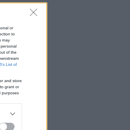
ία
ς
sonal or
ection to
ou may
 personal
out of the
 downstream
B’s List of
er and store
to grant or
ed purposes