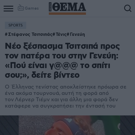
Games
SPORTS
Column
Column
Στέφανος Τσιτσιπάς
Τένις
Γενεύη
1
2
Νέο ξέσπασμα Τσιτσιπά προς
τον πατέρα του στην Γενεύη:
«Πού είναι γ@@@ το σπίτι
σου;», δείτε βίντεο
Ο Έλληνας τενίστας αποκλείστηκε πρόωρα σε
ένα ακόμα τουρνουά, αυτή τη φορά από
τον Λέρνερ Τιέμν και για άλλη μια φορά δεν
κατάφερε να συγκρατήσει την έντασή του