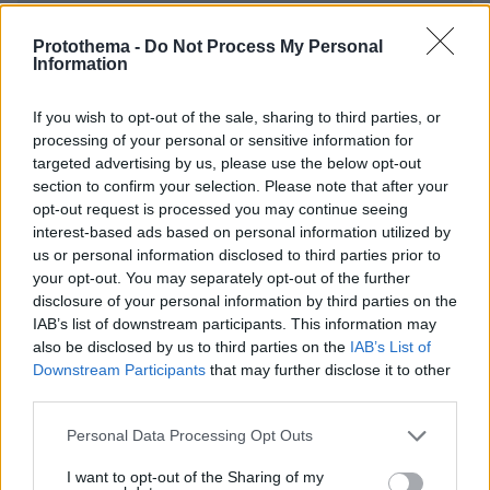
Protothema -
Do Not Process My Personal
Information
If you wish to opt-out of the sale, sharing to third parties, or
* Υποχρεωτικά πεδία
processing of your personal or sensitive information for
targeted advertising by us, please use the below opt-out
section to confirm your selection. Please note that after your
opt-out request is processed you may continue seeing
ΡΟΗ ΕΙΔΗΣΕΩΝ
interest-based ads based on personal information utilized by
us or personal information disclosed to third parties prior to
Ειδήσεις
Δημοφιλή
Σχολιασμένα
your opt-out. You may separately opt-out of the further
disclosure of your personal information by third parties on the
πριν 3 λεπτά
IAB’s list of downstream participants. This information may
Πολύ υψηλός κίνδυνος πυρκαγιάς σήμερα σε Κρήτη και
also be disclosed by us to third parties on the
IAB’s List of
Βόρειο Αιγαίο, ποιες περιοχές είναι στο «πορτοκαλί»
Downstream Participants
that may further disclose it to other
third parties.
πριν 40 λεπτά
Στήριξη Τραμπ στον νέο πρόεδρο της Κολομβίας με
Please note that this website/app uses one or more Google
«βοήθεια» 1 δισ. δολαρίων για την ασφάλεια
Personal Data Processing Opt Outs
services and may gather and store information including but
πριν 42 λεπτά
not limited to your visit or usage behaviour. You may click to
I want to opt-out of the Sharing of my