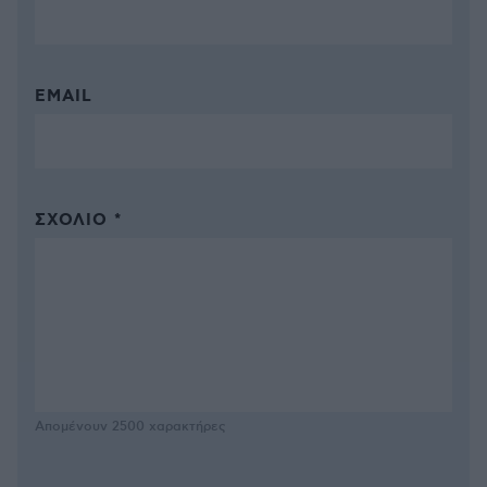
EMAIL
ΣΧΌΛΙΟ *
Απομένουν
2500
χαρακτήρες