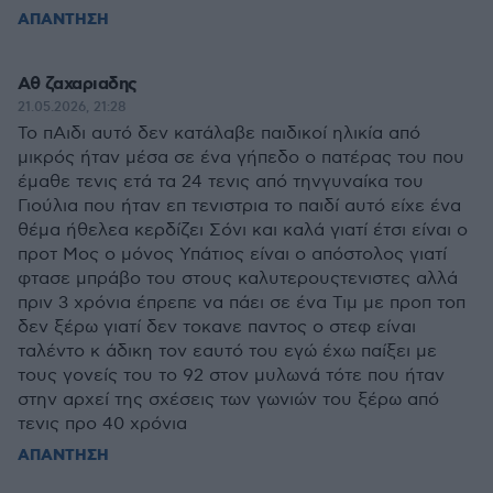
ΑΠΑΝΤΗΣΗ
Αθ ζαχαριαδης
21.05.2026, 21:28
Το πΑιδι αυτό δεν κατάλαβε παιδικοί ηλικία από
μικρός ήταν μέσα σε ένα γήπεδο ο πατέρας του που
έμαθε τενις ετά τα 24 τενις από τηνγυναίκα του
Γιούλια που ήταν επ τενιστρια το παιδί αυτό είχε ένα
θέμα ήθελεα κερδίζει Σόνι και καλά γιατί έτσι είναι ο
προτ Μος ο μόνος Υπάτιος είναι ο απόστολος γιατί
φτασε μπράβο του στους καλυτερουςτενιστες αλλά
πριν 3 χρόνια έπρεπε να πάει σε ένα Τιμ με προπ τοπ
δεν ξέρω γιατί δεν τοκανε παντος ο στεφ είναι
ταλέντο κ άδικη τον εαυτό του εγώ έχω παίξει με
τους γονείς του το 92 στον μυλωνά τότε που ήταν
στην αρχεί της σχέσεις των γωνιών του ξέρω από
τενις προ 40 χρόνια
ΑΠΑΝΤΗΣΗ