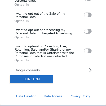
Το μενού της ημέρας - Τι τρώμε σήμερα Σάββατο
personal data.
grant or deny consent to Google and its third-party tags to
Opted In
(8/8/2026)
use your data for below specified purposes in below Google
consent section.
08.08.2026, 05:33
I want to opt-out of the Sale of my
Personal Data.
Στο χαμηλότερο επίπεδο της δεκαετίας η αποψίλωση
Opted In
στον Αμαζόνιο, μειώθηκε κατά 37% σε έναν χρόνο
I want to opt-out of processing my
08.08.2026, 05:03
Personal Data for Targeted Advertising.
Τρόμος για τουρίστες στη Μποτσουάνα: Ιπποπόταμος
Opted In
καταδιώκει το σκάφος τους, δείτε βίντεο
I want to opt-out of Collection, Use,
08.08.2026, 05:00
Retention, Sale, and/or Sharing of my
Μακαρονάδα με μελιτζάνα, ντομάτα και ανθότυρο
Personal Data that Is Unrelated with the
Purposes for which it was collected.
08.08.2026, 04:13
Opted In
Ρωσικά πλήγματα σε Κίεβο και Μπροβαρί: Τρεις νεκροί,
ανάμεσά τους ένα παιδί
Google consents
08.08.2026, 03:37
CONFIRM
Ήττα της Σάκκαρη με 2-0 από την Γκοφ και αποκλεισμός
στο Τορόντο
08.08.2026, 03:31
Data Deletion
Data Access
Privacy Policy
Ο Κούτσιας πέτυχε το πρώτο γκολ της φετινής Primeira
Liga, δείτε το γκολ