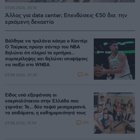
07.08.2026, 20:16
Άλλος για data center; Επενδύσεις €50 δισ. την
ερχόμενη δεκαετία
Βάλθηκε να τρελάνει κόσμο ο Καντέρ:
Ο Τούρκος πρώην σέντερ του NBA
δηλώνει ότι πληροί τα κριτήρια...
συμπερίληψης και δηλώνει υποψήφιος
να παίξει στο WNBA
28
07.08.2026, 23:30
Είδος υπό εξαφάνιση οι
υπερπολύτεκνοι στην Ελλάδα που
γερνάει: Τα... δύο ταψιά μεσημεριανό,
τα επιδόματα, η καθημερινότητά τους
575
07.08.2026, 15:59