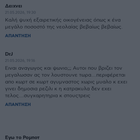
Δειχνει
21.05.2026, 19:30
Καλή ψυχή εξαιρετικής οικογένειας όπως κ ένα
μεγάλο ποσοστό της νεολαίας βεβαίως βεβαίως.
ΑΠΑΝΤΗΣΗ
DrJ
21.05.2026, 19:16
Ειναι αναγωγος και ψωνιο;;; Αυτοι που βριζει τον
μεγαλωσαν ας τον λουστουνε τωρα....περιφέρεται
απο κωρτ σε κωρτ αγυμναστος χωρις μυαλο κ εχει
γινει δημοσια ρεζιλι κ η κατρακυλα δεν εχει
τελος....συγχαρητηρια κ στουςτρεις
ΑΠΑΝΤΗΣΗ
Εγω το Ρομποτ