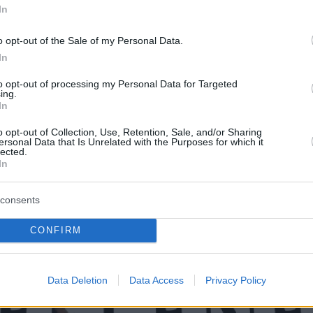
In
o opt-out of the Sale of my Personal Data.
In
, ο κ.Αυγερινός, αναφέρθηκε στην περίοδο τη
ρίσης και το βίντεο που το 2012 είχε
to opt-out of processing my Personal Data for Targeted
ing.
 η ηθοποιός Κατερίνα Μουτσάτσου, και είχε
In
το οποίο κατέληγε με την ίδια να βροντοφωνάζει
o opt-out of Collection, Use, Retention, Sale, and/or Sharing
ηνίδα: «Ελληνίδα, hellene, όχι Greek. I am
ersonal Data that Is Unrelated with the Purposes for which it
lected.
κυρία Μουτσάτσου υπήρξε υποψήφια
In
ς με το Ενιαίο Παλλαϊκό Μέτωπο (ΕΠΑΜ).
consents
τεο της κ.Μουτσάτσου:
CONFIRM
Data Deletion
Data Access
Privacy Policy