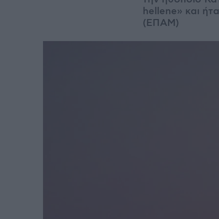
hellene» και ή
(ΕΠΑΜ)