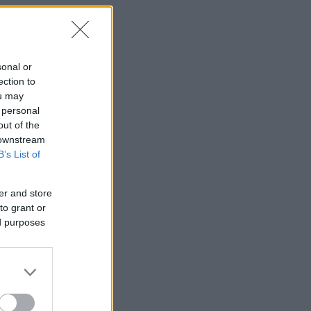
sonal or
ection to
ou may
 personal
out of the
 downstream
B’s List of
er and store
to grant or
ed purposes