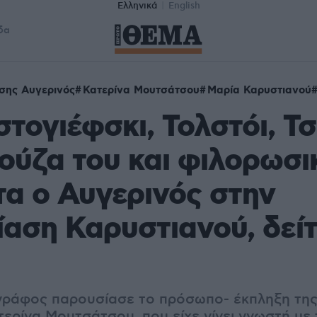
Ελληνικά
English
δα
σης Αυγερινός
Κατερίνα Μουτσάτσου
Μαρία Καρυστιανού
τογιέφσκι, Τολστόι, 
ούζα του και φιλορωσι
α ο Αυγερινός στην
αση Καρυστιανού, δεί
γράφος παρουσίασε το πρόσωπο- έκπληξη της
ερίνα Μουτσάτσου, που είχε γίνει γνωστή με 