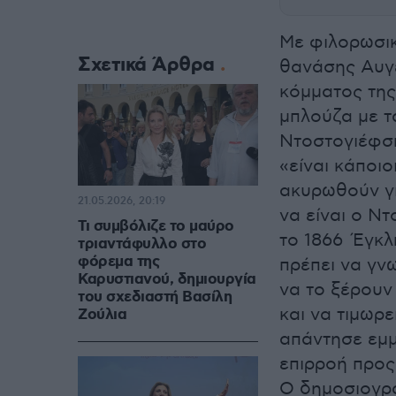
Με φιλορωσι
Σχετικά Άρθρα
θανάσης Αυγε
κόμματος της
μπλούζα με 
Ντοστογιέφσκ
«είναι κάποιο
ακυρωθούν γι
21.05.2026, 20:19
να είναι ο Ντ
Τι συμβόλιζε το μαύρο
το 1866 Έγκλ
τριαντάφυλλο στο
φόρεμα της
πρέπει να γνω
Καρυστιανού, δημιουργία
να το ξέρουν 
του σχεδιαστή Βασίλη
και να τιμωρε
Ζούλια
απάντησε εμμ
επιρροή προς 
Ο δημοσιογρά