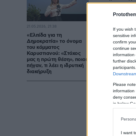
Protothe
Δείτε βίντεο:
21.05.2026, 21:38
If you wish 
«Ελπίδα για τη
sensitive in
Δημοκρατία» το όνομα
confirm you
του κόμματος
continue se
Καρυστιανού: «Στόχος
information 
μας η πρώτη θέση», ποιοι
further disc
πήγαν, τι λέει η ιδρυτική
participants
διακήρυξη
Downstream 
Please note
information 
deny consent
in below Go
Persona
I want t