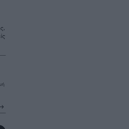
ς,
ίς
μή