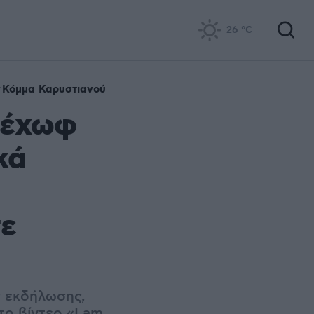
26
°C
Κόμμα Καρυστιανού
Τσέχωφ
κά
τε
 εκδήλωσης,
το βίντεο «I am