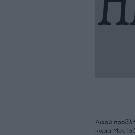
Αφού προβλήθ
κυρία Μουτσά