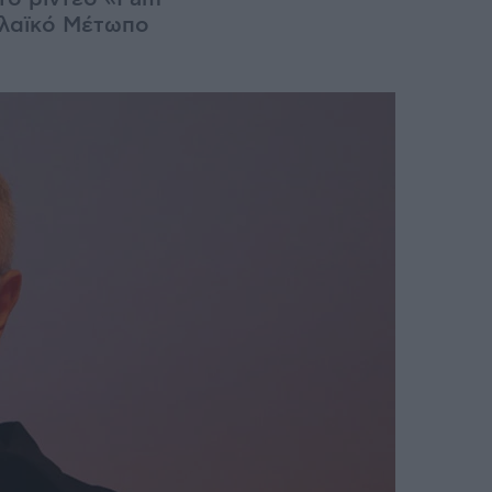
λλαϊκό Μέτωπο