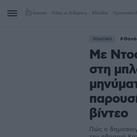
Games
Όλες οι Ειδήσεις
Ελλάδα
Πρωτοσέλι
Θανά
ΠΟΛΙΤΙΚΗ
Με Ντοσ
στη μπλ
μηνύματ
παρουσί
βίντεο
Πώς ο δημοσιο
την ηθοποιό Κατ