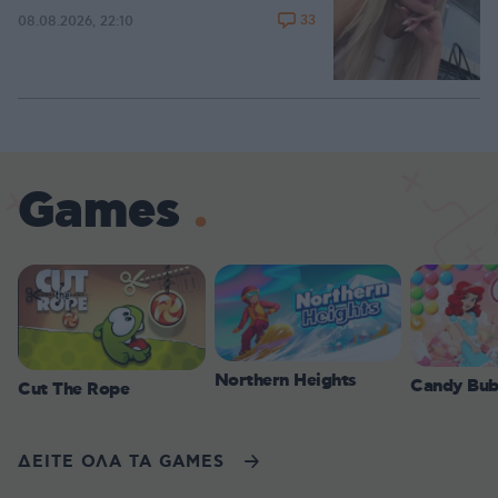
33
08.08.2026, 22:10
Games
Northern Heights
Candy Bub
Cut The Rope
ΔΕΙΤΕ ΟΛΑ ΤΑ GAMES