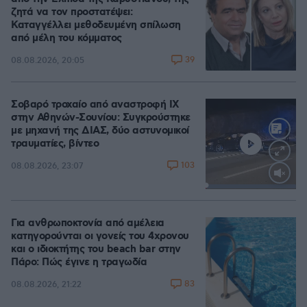
ζητά να τον προστατέψει:
Καταγγέλλει μεθοδευμένη σπίλωση
από μέλη του κόμματος
39
08.08.2026, 20:05
Σοβαρό τροχαίο από αναστροφή ΙΧ
στην Αθηνών-Σουνίου: Συγκρούστηκε
με μηχανή της ΔΙΑΣ, δύο αστυνομικοί
τραυματίες, βίντεο
103
08.08.2026, 23:07
Loaded
:
100.00%
Για ανθρωποκτονία από αμέλεια
κατηγορούνται οι γονείς του 4χρονου
και ο ιδιοκτήτης του beach bar στην
Πάρο: Πώς έγινε η τραγωδία
83
08.08.2026, 21:22