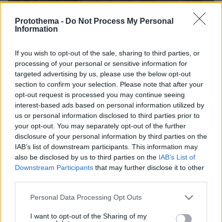
08.08.2026, 18:08
Protothema -
Do Not Process My Personal
Μυστήριο 3.500 ετών στη Σαντορίνη: Ο 15χρονος
Information
που δεν πρόλαβε να ξεφύγει από το τσουνάμι
μπορεί ν' αλλάξει τη χρονολογία της μεγάλης
If you wish to opt-out of the sale, sharing to third parties, or
έκρηξης
processing of your personal or sensitive information for
targeted advertising by us, please use the below opt-out
section to confirm your selection. Please note that after your
opt-out request is processed you may continue seeing
interest-based ads based on personal information utilized by
us or personal information disclosed to third parties prior to
your opt-out. You may separately opt-out of the further
disclosure of your personal information by third parties on the
IAB’s list of downstream participants. This information may
also be disclosed by us to third parties on the
IAB’s List of
Downstream Participants
that may further disclose it to other
third parties.
Please note that this website/app uses one or more Google
Personal Data Processing Opt Outs
services and may gather and store information including but
not limited to your visit or usage behaviour. You may click to
I want to opt-out of the Sharing of my