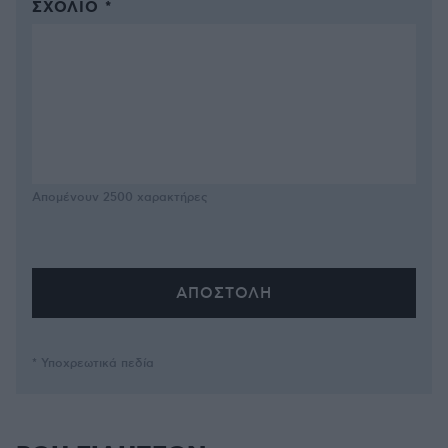
ΣΧΌΛΙΟ *
Απομένουν
2500
χαρακτήρες
* Υποχρεωτικά πεδία