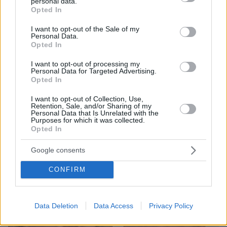
personal data.
grant or deny consent to Google and its third-party tags to
Opted In
use your data for below specified purposes in below Google
consent section.
I want to opt-out of the Sale of my
Personal Data.
Opted In
I want to opt-out of processing my
Personal Data for Targeted Advertising.
08.08.2026, 21:43
Opted In
Χόρχε Μέσι: Ο εργάτης από το Ροσάριο που πήρε
I want to opt-out of Collection, Use,
τον 13χρονο Λιονέλ από το χέρι και άλλαξε την
Retention, Sale, and/or Sharing of my
ιστορία του ποδοσφαίρου με μια υπογραφή σε...
Personal Data that Is Unrelated with the
Purposes for which it was collected.
χαρτοπετσέτα
Opted In
Google consents
CONFIRM
Data Deletion
Data Access
Privacy Policy