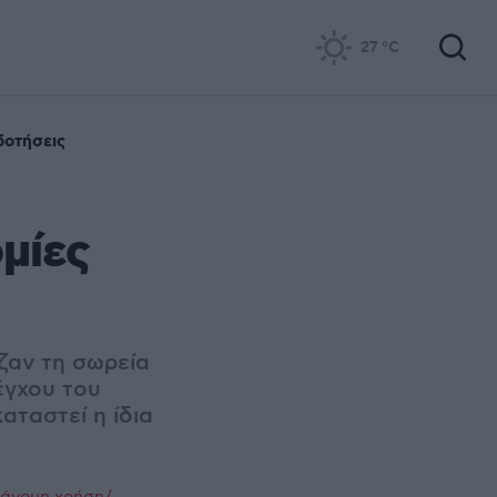
27
°C
δοτήσεις
μίες
ζαν τη σωρεία
έγχου του
αταστεί η ίδια