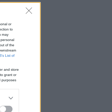
sonal or
ection to
ou may
 personal
out of the
 downstream
B’s List of
er and store
to grant or
ed purposes