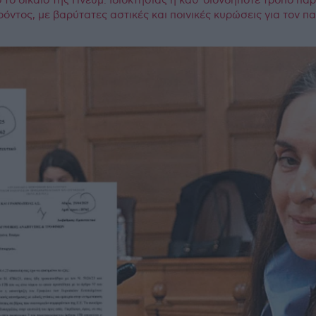
το δίκαιο της Πνευμ. Ιδιοκτησίας η καθ΄οιονδήποτε τρόπο πα
ρόντος, με βαρύτατες αστικές και ποινικές κυρώσεις για τον 