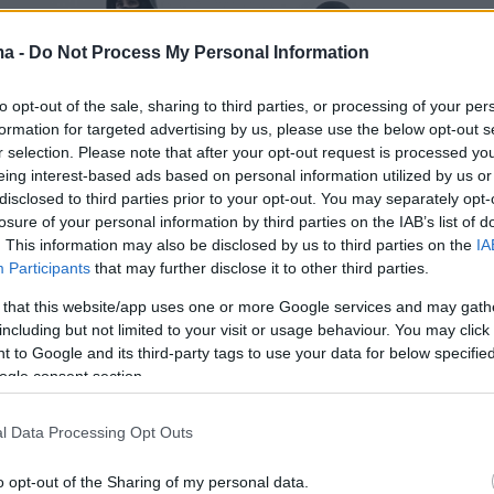
ma -
Do Not Process My Personal Information
to opt-out of the sale, sharing to third parties, or processing of your per
formation for targeted advertising by us, please use the below opt-out s
r selection. Please note that after your opt-out request is processed y
eing interest-based ads based on personal information utilized by us or
disclosed to third parties prior to your opt-out. You may separately opt-
losure of your personal information by third parties on the IAB’s list of
. This information may also be disclosed by us to third parties on the
IA
Participants
that may further disclose it to other third parties.
 that this website/app uses one or more Google services and may gath
including but not limited to your visit or usage behaviour. You may click 
 to Google and its third-party tags to use your data for below specifi
ogle consent section.
πτει από το διαβιβαστικό των αρμόδιων
άχιστον 7 από τους 13 συλληφθέντες είχαν
l Data Processing Opt Outs
παράνομα πάνω από
700.000 ευρώ
. Οι
πληρωμές έγιναν με αποφάσεις της κυρίας
o opt-out of the Sharing of my personal data.