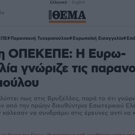
Ελληνικά
English
δα
ΕΠΕ
Παρασκευή Τυχεροπούλου
Ευρωπαϊκή Εισαγγελία
Επι
η ΟΠΕΚΕΠΕ: Η Ευρω-
λία γνώριζε τις παρανο
πούλου
ύπτει πως στις Βρυξέλλες, παρά το ότι γνώρι
 από την πρώην διευθύντρια Εσωτερικού Ελ
 κάλεσαν να συνδράμει στις έρευνες αντί να κ