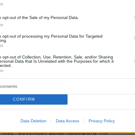
In
ου την περίοδο που ήταν διευθύντρια Ελέγχο
ών του οργανισμού (2022-24) και βρέθηκαν
o opt-out of the Sale of my Personal Data.
 μετά κλειδωμένες στο προσωπικό της
In
όκειται για τις ιεραρχικές προσφυγές που η
to opt-out of processing my Personal Data for Targeted
νε, αν και οι αρμόδιες ελεγκτικές αρχές του
ing.
In
 είχαν διαπιστώσει πλήθος παραβάσεων και
σει τους συγκεκριμένους παραγωγούς να
o opt-out of Collection, Use, Retention, Sale, and/or Sharing
ersonal Data that Is Unrelated with the Purposes for which it
ν ως αχρεώστητα ποσά από
150.000 έως
lected.
In
ρώ
.
consents
υτής της υπόθεσης δείχνει ότι οι
νοι αγρότες θα μπορούσαν να έχουν
CONFIRM
δη από το 2022 και να επιστρέψουν τα
υ έλαβαν παρανόμως, ωστόσο με την κάλυψη
Data Deletion
Data Access
Privacy Policy
Τυχεροπούλου -η οποία ενέκρινε παράτυπα τις
τους- συνέχιζαν μέχρι πρόσφατα την