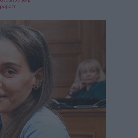
ράνομη χρήση/
παραβάτη