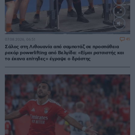
Loaded
:
100.00%
45
07.08.2026, 06:51
Σάλος στη Λιθουανία από σαμποτάζ σε προσπάθεια
ρεκόρ powerlifting από Βελγίδα: «Είμαι ρατσιστής και
το έκανα επίτηδες» έγραψε ο δράστης