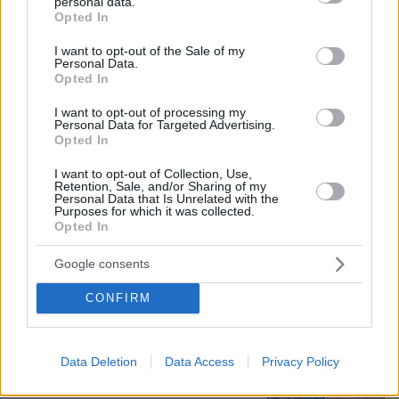
personal data.
grant or deny consent to Google and its third-party tags to
Opted In
use your data for below specified purposes in below Google
consent section.
I want to opt-out of the Sale of my
Personal Data.
Opted In
I want to opt-out of processing my
Personal Data for Targeted Advertising.
Opted In
I want to opt-out of Collection, Use,
Retention, Sale, and/or Sharing of my
Personal Data that Is Unrelated with the
Purposes for which it was collected.
Opted In
07.08.2026, 07:58
Γονικές παροχές: Οι παγίδες στις μεταφορές
Google consents
χρημάτων που μπορεί να κοστίσουν σε φόρο
CONFIRM
Πόσο κοστίζει μία εβδομάδα σε βίλες
- παράδεισους
Data Deletion
Data Access
Privacy Policy
3
07.08.2026, 09:43