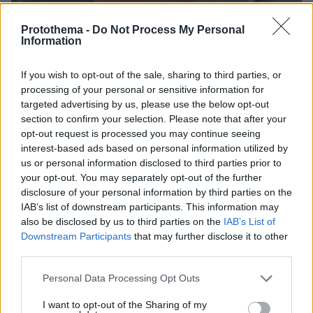
Protothema -
Do Not Process My Personal
Information
If you wish to opt-out of the sale, sharing to third parties, or
processing of your personal or sensitive information for
07.08.2026, 07:16
targeted advertising by us, please use the below opt-out
Οργή στο Περού για το βίντεο της σεξουαλικής
section to confirm your selection. Please note that after your
επίθεσης μαέστρου σε 26χρονη τραγουδίστρια:
opt-out request is processed you may continue seeing
«Σιγά-σιγά θα το ξεπεράσεις» της έλεγαν από τη
interest-based ads based on personal information utilized by
μπάντα της
us or personal information disclosed to third parties prior to
your opt-out. You may separately opt-out of the further
disclosure of your personal information by third parties on the
IAB’s list of downstream participants. This information may
also be disclosed by us to third parties on the
IAB’s List of
Downstream Participants
that may further disclose it to other
third parties.
Please note that this website/app uses one or more Google
Personal Data Processing Opt Outs
services and may gather and store information including but
not limited to your visit or usage behaviour. You may click to
I want to opt-out of the Sharing of my