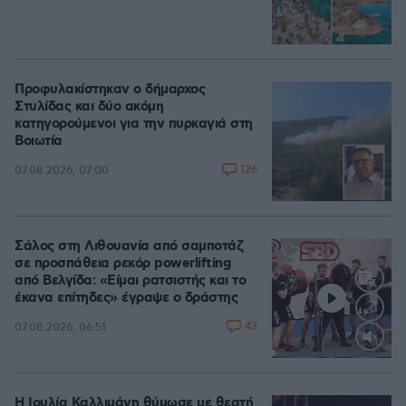
Προφυλακίστηκαν ο δήμαρχος
Στυλίδας και δύο ακόμη
κατηγορούμενοι για την πυρκαγιά στη
Βοιωτία
126
07.08.2026, 07:00
Σάλος στη Λιθουανία από σαμποτάζ
σε προσπάθεια ρεκόρ powerlifting
από Βελγίδα: «Είμαι ρατσιστής και το
έκανα επίτηδες» έγραψε ο δράστης
43
07.08.2026, 06:51
Loaded
:
100.00%
Η Ιουλία Καλλιμάνη θύμωσε με θεατή