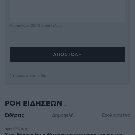
Απομένουν
2500
χαρακτήρες
* Υποχρεωτικά πεδία
ΡΟΗ ΕΙΔΗΣΕΩΝ
Ειδήσεις
Δημοφιλή
Σχολιασμένα
πριν 6 λεπτά
Στην Εισαγγελία η 46χρονη που κατηγορείται για την