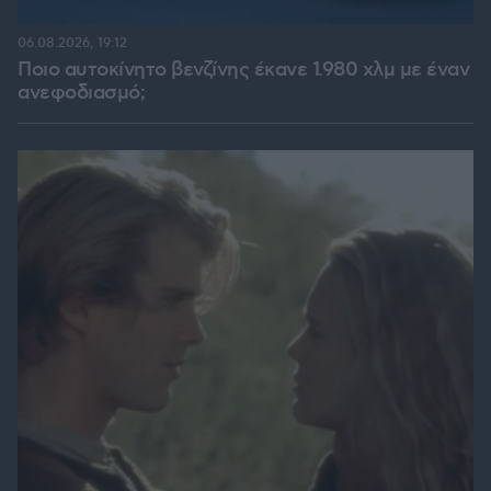
06.08.2026, 19:12
Ποιο αυτοκίνητο βενζίνης έκανε 1.980 χλμ με έναν
ανεφοδιασμό;