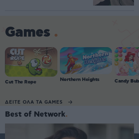
Games
Northern Heights
Candy Bub
Cut The Rope
ΔΕΙΤΕ ΟΛΑ ΤΑ GAMES
Best of Network