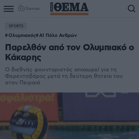
Games
SPORTS
Column
Column
Ολυμπιακός
Α1 Πόλο Ανδρών
1
2
Παρελθόν από τον Ολυμπιακό ο
Κάκαρης
Ο διεθνής φουνταριστός αποχωρεί για τη
Φερεντσβάρος μετά τη δεύτερη θητεία του
στον Πειραιά