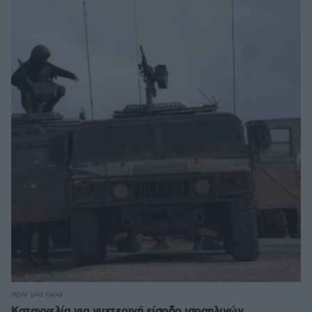
πριν μία ώρα
Καταγγελία για νυχτερινή είσοδο ισραηλινών