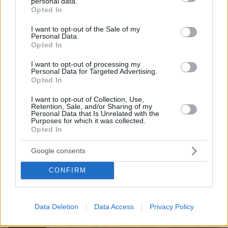
personal data.
grant or deny consent to Google and its third-party tags to
Σουνίου: Συγκρούστηκε με μηχανή της ΔΙΑΣ, δύο
Opted In
use your data for below specified purposes in below Google
αστυνομικοί τραυματίες, βίντεο
consent section.
I want to opt-out of the Sale of my
Personal Data.
Opted In
I want to opt-out of processing my
Personal Data for Targeted Advertising.
Opted In
I want to opt-out of Collection, Use,
Retention, Sale, and/or Sharing of my
Personal Data that Is Unrelated with the
Purposes for which it was collected.
Opted In
Google consents
CONFIRM
Data Deletion
Data Access
Privacy Policy