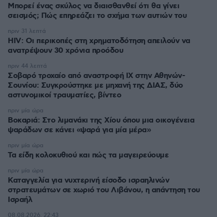
Μπορεί ένας σκύλος να διαισθανθεί ότι θα γίνει
σεισμός; Πώς επηρεάζει το σχήμα των αυτιών του
πριν 31 λεπτά
HIV: Οι περικοπές στη χρηματοδότηση απειλούν να
ανατρέψουν 30 χρόνια προόδου
πριν 44 λεπτά
Σοβαρό τροχαίο από αναστροφή ΙΧ στην Αθηνών-
Σουνίου: Συγκρούστηκε με μηχανή της ΔΙΑΣ, δύο
αστυνομικοί τραυματίες, βίντεο
πριν μία ώρα
Βοκαριά: Στο λιμανάκι της Χίου όπου μια οικογένεια
ψαράδων σε κάνει «ψαρά για μία μέρα»
πριν μία ώρα
Τα είδη κολοκυθιού και πώς τα μαγειρεύουμε
πριν μία ώρα
Καταγγελία για νυχτερινή είσοδο ισραηλινών
στρατευμάτων σε χωριό του Λιβάνου, η απάντηση του
Ισραήλ
08.08.2026, 22:43