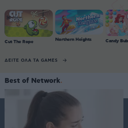
Northern Heights
Candy Bub
Cut The Rope
ΔΕΙΤΕ ΟΛΑ ΤΑ GAMES
Best of Network