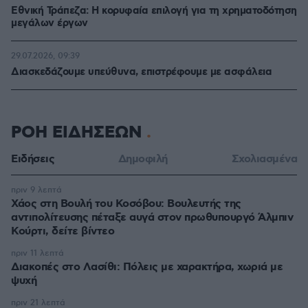
Εθνική Τράπεζα: Η κορυφαία επιλογή για τη χρηματοδότηση
μεγάλων έργων
29.07.2026, 09:39
Διασκεδάζουμε υπεύθυνα, επιστρέφουμε με ασφάλεια
ΡΟΗ ΕΙΔΗΣΕΩΝ
Ειδήσεις
Δημοφιλή
Σχολιασμένα
πριν 9 λεπτά
Χάος στη Βουλή του Κοσόβου: Βουλευτής της
αντιπολίτευσης πέταξε αυγά στον πρωθυπουργό Άλμπιν
Κούρτι, δείτε βίντεο
πριν 11 λεπτά
Διακοπές στο Λασίθι: Πόλεις με χαρακτήρα, χωριά με
ψυχή
πριν 21 λεπτά