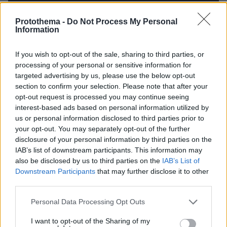
Protothema -
Do Not Process My Personal
Information
If you wish to opt-out of the sale, sharing to third parties, or
processing of your personal or sensitive information for
targeted advertising by us, please use the below opt-out
section to confirm your selection. Please note that after your
opt-out request is processed you may continue seeing
interest-based ads based on personal information utilized by
us or personal information disclosed to third parties prior to
your opt-out. You may separately opt-out of the further
disclosure of your personal information by third parties on the
IAB’s list of downstream participants. This information may
also be disclosed by us to third parties on the
IAB’s List of
Downstream Participants
that may further disclose it to other
third parties.
Please note that this website/app uses one or more Google
Personal Data Processing Opt Outs
services and may gather and store information including but
πριν 44 λεπτά
not limited to your visit or usage behaviour. You may click to
I want to opt-out of the Sharing of my
Σοβαρό τροχαίο από αναστροφή ΙΧ στην Αθηνών-