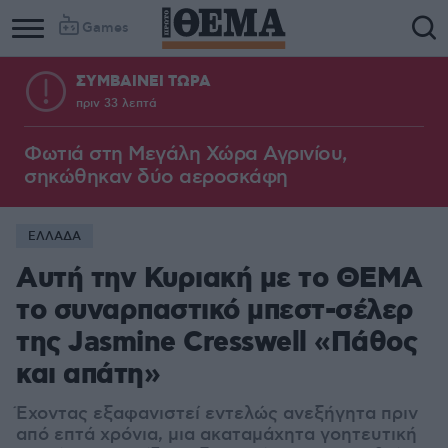
Games
ΣΥΜΒΑΙΝΕΙ ΤΩΡΑ
πριν 33 λεπτά
Φωτιά στη Μεγάλη Χώρα Αγρινίου,
σηκώθηκαν δύο αεροσκάφη
ΕΛΛΑΔΑ
Αυτή την Κυριακή με το ΘΕMA
το συναρπαστικό μπεστ-σέλερ
της Jasmine Cresswell «Πάθος
και απάτη»
Έχοντας εξαφανιστεί εντελώς ανεξήγητα πριν
από επτά χρόνια, μια ακαταμάχητα γοητευτική