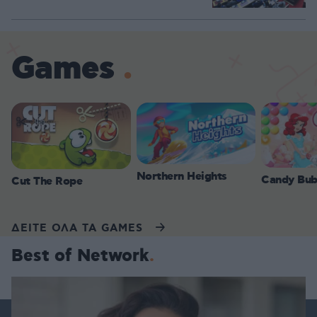
Games
Northern Heights
Candy Bub
Cut The Rope
ΔΕΙΤΕ ΟΛΑ ΤΑ GAMES
Best of Network