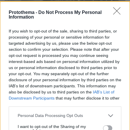
Protothema -
Do Not Process My Personal
Information
If you wish to opt-out of the sale, sharing to third parties, or
processing of your personal or sensitive information for
06.08.2026, 12:10
targeted advertising by us, please use the below opt-out
Πήγαν να κλέψουν καλώδια στον Άγιο Στέφανο, ο
section to confirm your selection. Please note that after your
ένας έπαθε ηλεκτροπληξία και έπεσε από ύψος, οι
opt-out request is processed you may continue seeing
δύο συνεργοί του τον παράτησαν νεκρό σε
interest-based ads based on personal information utilized by
αυτοκίνητο
us or personal information disclosed to third parties prior to
your opt-out. You may separately opt-out of the further
disclosure of your personal information by third parties on the
IAB’s list of downstream participants. This information may
also be disclosed by us to third parties on the
IAB’s List of
Downstream Participants
that may further disclose it to other
third parties.
Please note that this website/app uses one or more Google
Personal Data Processing Opt Outs
services and may gather and store information including but
not limited to your visit or usage behaviour. You may click to
I want to opt-out of the Sharing of my