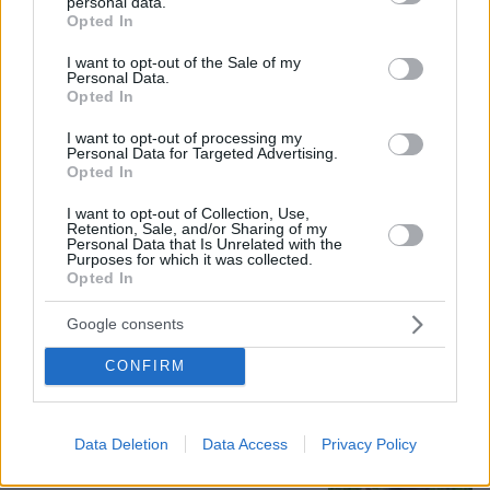
personal data.
grant or deny consent to Google and its third-party tags to
Opted In
use your data for below specified purposes in below Google
consent section.
I want to opt-out of the Sale of my
Personal Data.
Opted In
I want to opt-out of processing my
Personal Data for Targeted Advertising.
Opted In
I want to opt-out of Collection, Use,
Retention, Sale, and/or Sharing of my
Personal Data that Is Unrelated with the
Purposes for which it was collected.
Loaded
:
70.35%
Opted In
06.08.2026, 10:22
Οι πρώτες εικόνες του νέου Canadair 515 που
Google consents
έρχεται Ελλάδα και θα πετά και νύχτα
CONFIRM
Νεαρή γυναίκα με ακατέργαστη
ομορφιά από την Αιθιοπία έγινε viral,
δείτε την εντυπωσιακή μεταμόρφωσή
Data Deletion
Data Access
Privacy Policy
της από μακιγιέρ