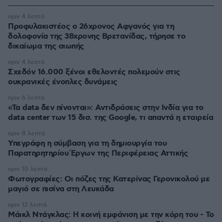
πριν 4 λεπτά
Προφυλακιστέος ο 26χρονος Αφγανός για τη
δολοφονία της 38χρονης Βρετανίδας, τήρησε το
δικαίωμα της σιωπής
πριν 4 λεπτά
Σχεδόν 16.000 ξένοι εθελοντές πολεμούν στις
ουκρανικές ένοπλες δυνάμεις
πριν 6 λεπτά
«Τα data δεν πίνονται»: Αντιδράσεις στην Ινδία για το
data center των 15 δισ. της Google, τι απαντά η εταιρεία
πριν 8 λεπτά
Υπεγράφη η σύμβαση για τη δημιουργία του
Παρατηρητηρίου Έργων της Περιφέρειας Αττικής
πριν 10 λεπτά
Φωτογραφίες: Οι πόζες της Κατερίνας Γερονικολού με
μαγιό σε πισίνα στη Λευκάδα
πριν 12 λεπτά
Μάικλ Ντάγκλας: Η κοινή εμφάνιση με την κόρη του - Το