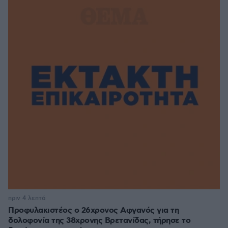
πριν 4 λεπτά
Προφυλακιστέος ο 26χρονος Αφγανός για τη
δολοφονία της 38χρονης Βρετανίδας, τήρησε το