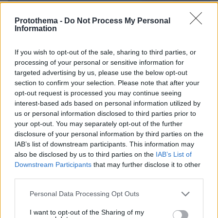
Protothema -
Do Not Process My Personal
Information
If you wish to opt-out of the sale, sharing to third parties, or
processing of your personal or sensitive information for
targeted advertising by us, please use the below opt-out
section to confirm your selection. Please note that after your
opt-out request is processed you may continue seeing
interest-based ads based on personal information utilized by
us or personal information disclosed to third parties prior to
your opt-out. You may separately opt-out of the further
disclosure of your personal information by third parties on the
IAB’s list of downstream participants. This information may
also be disclosed by us to third parties on the
IAB’s List of
Downstream Participants
that may further disclose it to other
third parties.
Please note that this website/app uses one or more Google
πριν 42 λεπτά
Personal Data Processing Opt Outs
services and may gather and store information including but
Φωτιά στο Κορωπί, 112 στους κατοίκους για
not limited to your visit or usage behaviour. You may click to
I want to opt-out of the Sharing of my
ετοιμότητα: Επιχειρούν ισχυρές επίγειες δυνάμεις