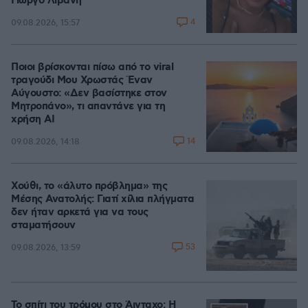
Γιώργο Λιβάνη
4
09.08.2026, 15:57
Ποιοι βρίσκονται πίσω από το viral
τραγούδι Μου Χρωστάς Έναν
Αύγουστο: «Δεν βασίστηκε στον
Μητροπάνο», τι απαντάνε για τη
χρήση AI
14
09.08.2026, 14:18
Χούθι, το «άλυτο πρόβλημα» της
Μέσης Ανατολής: Γιατί χίλια πλήγματα
δεν ήταν αρκετά για να τους
σταματήσουν
53
09.08.2026, 13:59
Το σπίτι του τρόμου στο Άινταχο: Η