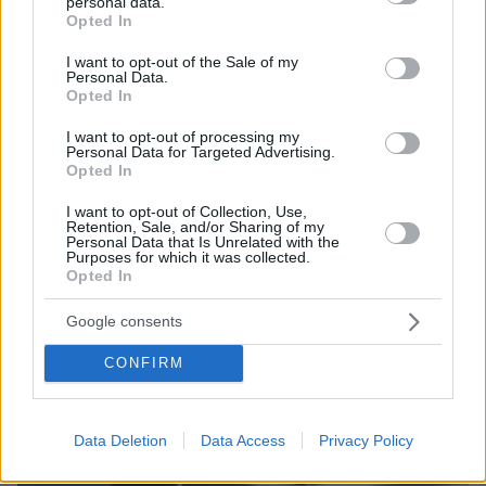
personal data.
grant or deny consent to Google and its third-party tags to
και έξι εναέρια, βίντεο
Opted In
use your data for below specified purposes in below Google
consent section.
I want to opt-out of the Sale of my
Personal Data.
Opted In
I want to opt-out of processing my
Personal Data for Targeted Advertising.
Opted In
I want to opt-out of Collection, Use,
Retention, Sale, and/or Sharing of my
Personal Data that Is Unrelated with the
Purposes for which it was collected.
Opted In
Google consents
CONFIRM
Data Deletion
Data Access
Privacy Policy