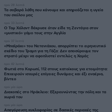
πριν 28 λεπτά
Τα σοβαρά λάθη που κάνουμε και επηρεάζεται η υγεία
του σκύλου μας
πριν 33 λεπτά
Ο Τομ Χόλαντ δάκρυσε όταν είδε τη Ζεντάγια στον
«μυστικό» γάμο τους στην Αγγλία
πριν 37 λεπτά
«Μπαϊράκι» του Νετανιάχου, απορρίπτει το ειρηνευτικό
σχέδιο του Τραμπ για τη Γάζα: Δεν αποσύρουμε τον
στρατό μέχρι να αφοπλιστεί εντελώς η Χαμάς
πριν 42 λεπτά
Φωτιά στο Κορωπί, 112 στους κατοίκους για ετοιμότητα:
Επιχειρούν ισχυρές επίγειες δυνάμεις και έξι εναέρια,
βίντεο
πριν μία ώρα
Διακοπές στο Ηράκλειο: Εξερευνώντας την πόλη και τα
χωριά του
πριν μία ώρα
Απαγόρευση κυκλοφορίας σε δασικές περιοχές της