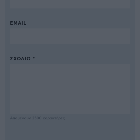
EMAIL
ΣΧΌΛΙΟ *
Απομένουν
2500
χαρακτήρες