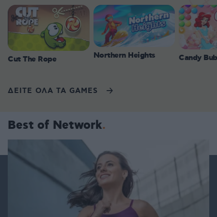
Northern Heights
Candy Bub
Cut The Rope
ΔΕΙΤΕ ΟΛΑ ΤΑ GAMES
Best of Network