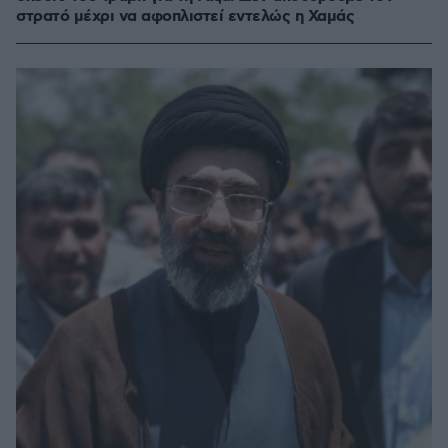
στρατό μέχρι να αφοπλιστεί εντελώς η Χαμάς