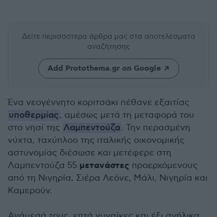
Δείτε περισσότερα άρθρα μας
στα αποτελέσματα
αναζήτησης
Add Protothema.gr on Google
Ένα νεογέννητο κοριτσάκι πέθανε εξαιτίας
υποθερμίας
, αμέσως μετά τη μεταφορά του
στο νησί της
Λαμπεντούζα
. Την περασμένη
νύχτα, ταχύπλοο της ιταλικής οικονομικής
αστυνομίας διέσωσε και μετέφερε στη
μετανάστες
Λαμπεντούζα 55
προερχόμενους
από τη Νιγηρία, Σιέρα Λεόνε, Μάλι, Νιγηρία και
Καμερούν.
Ανάμεσά τους, επτά γυναίκες και έξι ανήλικα.