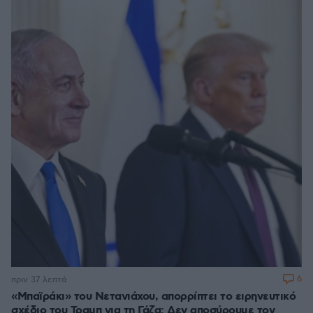
6
πριν 37 λεπτά
«Μπαϊράκι» του Νετανιάχου, απορρίπτει το ειρηνευτικό
σχέδιο του Τραμπ για τη Γάζα: Δεν αποσύρουμε τον