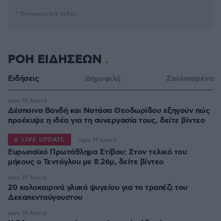
* Υποχρεωτικά πεδία
ΡΟΗ ΕΙΔΗΣΕΩΝ
Ειδήσεις
Δημοφιλή
Σχολιασμένα
πριν 10 λεπτά
Δέσποινα Βανδή και Νατάσα Θεοδωρίδου εξηγούν πώς
προέκυψε η ιδέα για τη συνεργασία τους, δείτε βίντεο
LIVE UPDATE
πριν 11 λεπτά
Ευρωπαϊκό Πρωτάθλημα Στίβου: Στον τελικό του
μήκους ο Τεντόγλου με 8.26μ, δείτε βίντεο
πριν 19 λεπτά
20 καλοκαιρινά γλυκά ψυγείου για το τραπέζι του
Δεκαπενταύγουστου
πριν 19 λεπτά