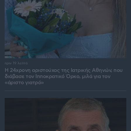
πριν 19 λεπτά
Η 24χρονη αριστούχος της Ιατρικής Αθηνών, που
διάβασε τον Ιπποκρατικό Όρκο, μιλά για τον
«άριστο γιατρό»