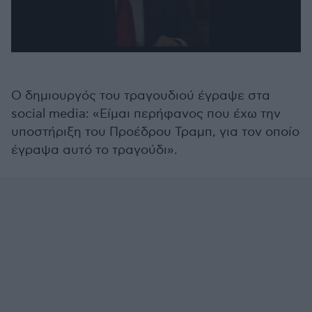
0
seconds
of
1
Ο δημιουργός του τραγουδιού έγραψε στα
minute,
0
social media: «Είμαι περήφανος που έχω την
υποστήριξη του Προέδρου Τραμπ, για τον οποίο
έγραψα αυτό το τραγούδι».