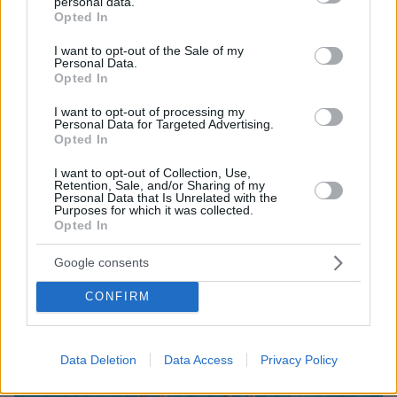
personal data.
grant or deny consent to Google and its third-party tags to
Opted In
πριν 35 λεπτά
use your data for below specified purposes in below Google
Στην αποστολή του Παναθηναϊκού για τη Σόφια οι
consent section.
I want to opt-out of the Sale of my
Τεττέη, Λιβάι και Ντέσερς
Personal Data.
Opted In
ΔΕΙΤΕ ΟΛΕΣ ΤΙΣ ΕΙΔΗΣΕΙΣ
I want to opt-out of processing my
Personal Data for Targeted Advertising.
Opted In
I want to opt-out of Collection, Use,
Retention, Sale, and/or Sharing of my
ΤΑ ΠΙΟ ΔΗΜΟΦΙΛΗ
Personal Data that Is Unrelated with the
Purposes for which it was collected.
Opted In
Google consents
CONFIRM
Data Deletion
Data Access
Privacy Policy