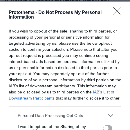
Η 24χρονη αριστούχος της Ιατρικής Αθηνών, που
διάβασε τον Ιπποκρατικό Όρκο, μιλά για τον «άριστο
Protothema -
Do Not Process My Personal
γιατρό»
Information
πριν 19 λεπτά
Η Αν Χάθαγουεϊ με γαλάζιο τοπ με μακριά ουρά στο
If you wish to opt-out of the sale, sharing to third parties, or
πλευρό του Ίαν Μακγκέγκορ για τη νέα τους ταινία
processing of your personal or sensitive information for
(βίντεο)
targeted advertising by us, please use the below opt-out
πριν 20 λεπτά
section to confirm your selection. Please note that after your
Πόσο καιρό μπορούν να μείνουν οι γάτες χωρίς τροφή
opt-out request is processed you may continue seeing
interest-based ads based on personal information utilized by
πριν 21 λεπτά
us or personal information disclosed to third parties prior to
Ο Τζεφ Μπέζος κοντά σε συμφωνία για την απόκτηση
your opt-out. You may separately opt-out of the further
μεριδίου στη Λίβερπουλ
disclosure of your personal information by third parties on the
πριν 28 λεπτά
IAB’s list of downstream participants. This information may
Μενδώνη: Ο πολιτισμός στη Θράκη είναι πυλώνας
also be disclosed by us to third parties on the
IAB’s List of
ταυτότητας, προόδου και εθνικής αυτοπεποίθησης -
Downstream Participants
that may further disclose it to other
Αυτοψία σε εμβληματικά έργα
third parties.
πριν 29 λεπτά
Please note that this website/app uses one or more Google
Personal Data Processing Opt Outs
Ακυρώθηκε πτήση στον Καναδά επειδή ένα παιδί
services and may gather and store information including but
κρυβόταν κάτω από το κάθισμά του και δεν φορούσε τη
not limited to your visit or usage behaviour. You may click to
I want to opt-out of the Sharing of my
ζώνη του