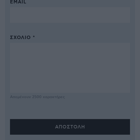
EMAIL
ΣΧΌΛΙΟ *
Απομένουν
2500
χαρακτήρες