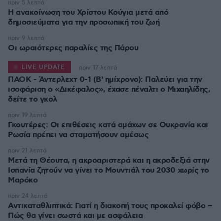
πριν 5 λεπτά
Η ανακοίνωση του Χρίστου Κούγια μετά από
δημοσιεύματα για την προσωπική του ζωή
πριν 9 λεπτά
Οι ωραιότερες παραλίες της Πάρου
LIVE UPDATE
πριν 17 λεπτά
ΠΑΟΚ - Άντερλεχτ 0-1 (Β' ημίχρονο): Παλεύει για την
ισοφάριση ο «Δικέφαλος», έχασε πέναλτι ο Μιχαηλίδης,
πριν 19 λεπτά
Γκουτέρες: Οι επιθέσεις κατά αμάχων σε Ουκρανία και
Ρωσία πρέπει να σταματήσουν αμέσως
πριν 21 λεπτά
Μετά τη Θέουτα, η ακροαριστερά και η ακροδεξιά στην
Ισπανία ζητούν να γίνει το Μουντιάλ του 2030 χωρίς το
Μαρόκο
πριν 24 λεπτά
Αντικαταθλιπτικά: Γιατί η διακοπή τους προκαλεί φόβο –
Πώς θα γίνει σωστά και με ασφάλεια