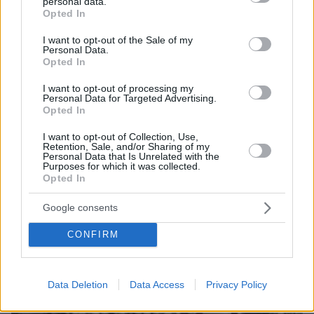
personal data.
grant or deny consent to Google and its third-party tags to
Opted In
use your data for below specified purposes in below Google
06.08.2026, 18:00
consent section.
I want to opt-out of the Sale of my
Γιώργος Παράσχος: Χαμογελαστός, δίνει τη μάχη
Personal Data.
του με τον καρκίνο, μπήκε στο νοσοκομείο για νέα
Opted In
θεραπεία
I want to opt-out of processing my
Personal Data for Targeted Advertising.
Opted In
I want to opt-out of Collection, Use,
Retention, Sale, and/or Sharing of my
Personal Data that Is Unrelated with the
Purposes for which it was collected.
Opted In
Google consents
CONFIRM
Data Deletion
Data Access
Privacy Policy