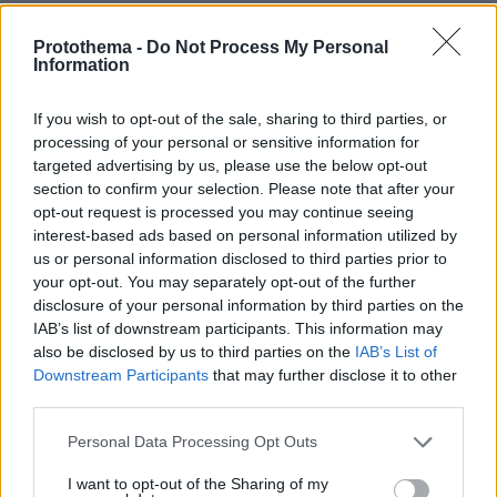
ΤΑ ΠΙΟ ΔΗΜΟΦΙΛΗ
Protothema -
Do Not Process My Personal
Information
If you wish to opt-out of the sale, sharing to third parties, or
processing of your personal or sensitive information for
targeted advertising by us, please use the below opt-out
section to confirm your selection. Please note that after your
opt-out request is processed you may continue seeing
interest-based ads based on personal information utilized by
us or personal information disclosed to third parties prior to
your opt-out. You may separately opt-out of the further
disclosure of your personal information by third parties on the
IAB’s list of downstream participants. This information may
also be disclosed by us to third parties on the
IAB’s List of
Downstream Participants
that may further disclose it to other
third parties.
Please note that this website/app uses one or more Google
Personal Data Processing Opt Outs
services and may gather and store information including but
not limited to your visit or usage behaviour. You may click to
I want to opt-out of the Sharing of my