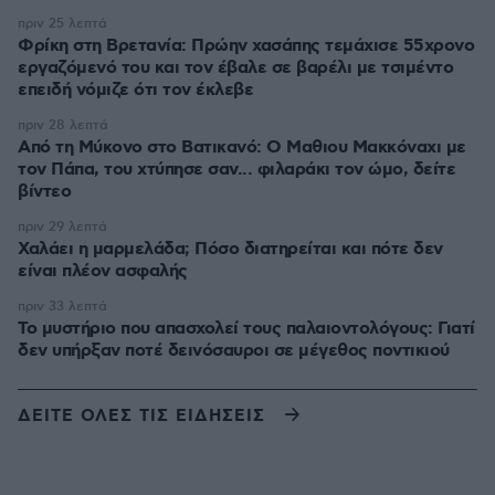
πριν 25 λεπτά
Φρίκη στη Βρετανία: Πρώην χασάπης τεμάχισε 55χρονο
εργαζόμενό του και τον έβαλε σε βαρέλι με τσιμέντο
επειδή νόμιζε ότι τον έκλεβε
πριν 28 λεπτά
Από τη Μύκονο στο Βατικανό: Ο Μαθιου Μακκόναχι με
τον Πάπα, του χτύπησε σαν... φιλαράκι τον ώμο, δείτε
βίντεο
πριν 29 λεπτά
Χαλάει η μαρμελάδα; Πόσο διατηρείται και πότε δεν
είναι πλέον ασφαλής
πριν 33 λεπτά
Το μυστήριο που απασχολεί τους παλαιοντολόγους: Γιατί
δεν υπήρξαν ποτέ δεινόσαυροι σε μέγεθος ποντικιού
ΔΕΙΤΕ ΟΛΕΣ ΤΙΣ ΕΙΔΗΣΕΙΣ