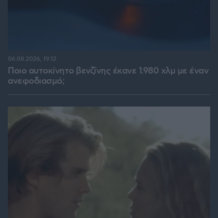
06.08.2026, 19:12
Ποιο αυτοκίνητο βενζίνης έκανε 1.980 χλμ με έναν
ανεφοδιασμό;