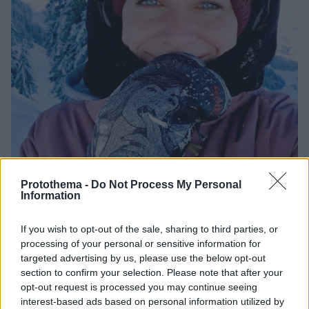
Protothema -
Do Not Process My Personal
Information
33
06.12.2025, 15:54
Θρήνος για τη 33χρονη κλιματολόγο που πέθανε σε
If you wish to opt-out of the sale, sharing to third parties, or
βουνό της Αυστρίας όταν την άφησε ο σύντροφός της
processing of your personal or sensitive information for
για να φέρει βοήθεια
targeted advertising by us, please use the below opt-out
Η Κέρτσιν Γκέρτνερ με καταγωγή από το
section to confirm your selection. Please note that after your
Σάλτσμπουργκ πέθανε στα 12.460 πόδια κατά τη
opt-out request is processed you may continue seeing
interest-based ads based on personal information utilized by
διάρκεια μιας σφοδρής νύχτας – Η δίκη του