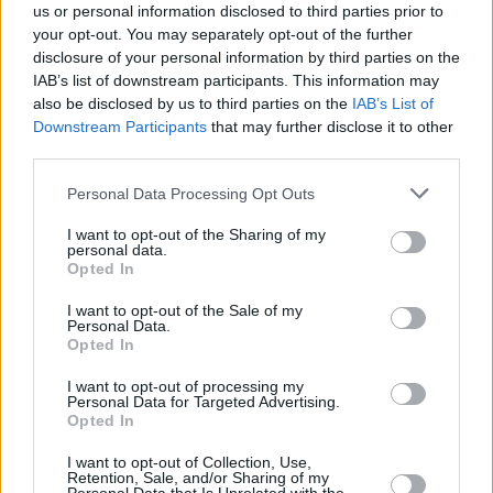
us or personal information disclosed to third parties prior to
συντρόφου της, που κατηγορείται για ανθρωποκτονία
your opt-out. You may separately opt-out of the further
από αμέλεια, ξεκινά τον Φεβρουάριο
disclosure of your personal information by third parties on the
IAB’s list of downstream participants. This information may
also be disclosed by us to third parties on the
IAB’s List of
Downstream Participants
that may further disclose it to other
third parties.
Please note that this website/app uses one or more Google
Personal Data Processing Opt Outs
services and may gather and store information including but
not limited to your visit or usage behaviour. You may click to
I want to opt-out of the Sharing of my
personal data.
grant or deny consent to Google and its third-party tags to
Opted In
use your data for below specified purposes in below Google
consent section.
I want to opt-out of the Sale of my
Personal Data.
Opted In
I want to opt-out of processing my
Personal Data for Targeted Advertising.
Opted In
I want to opt-out of Collection, Use,
Retention, Sale, and/or Sharing of my