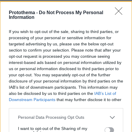
protothema.gr στο Google News
Ακολουθήστε το
και μάθετε πρώτοι όλες τις ειδήσεις
Protothema -
Do Not Process My Personal
Information
Ειδήσεις
Δείτε όλες τις τελευταίες
από την Ελλάδα
και τον Κόσμο, τη στιγμή που συμβαίνουν, στο
If you wish to opt-out of the sale, sharing to third parties, or
processing of your personal or sensitive information for
Protothema.gr
targeted advertising by us, please use the below opt-out
section to confirm your selection. Please note that after your
Σχετικά Άρθρα
opt-out request is processed you may continue seeing
interest-based ads based on personal information utilized by
us or personal information disclosed to third parties prior to
your opt-out. You may separately opt-out of the further
disclosure of your personal information by third parties on the
IAB’s list of downstream participants. This information may
also be disclosed by us to third parties on the
IAB’s List of
Downstream Participants
that may further disclose it to other
third parties.
Please note that this website/app uses one or more Google
Personal Data Processing Opt Outs
services and may gather and store information including but
not limited to your visit or usage behaviour. You may click to
I want to opt-out of the Sharing of my