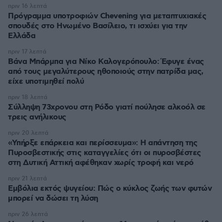
πριν 16 λεπτά
Πρόγραμμα υποτροφιών Chevening για μεταπτυχιακές
σπουδές στο Ηνωμένο Βασίλειο, τι ισχύει για την
Ελλάδα
πριν 17 λεπτά
Βάνα Μπάρμπα για Νίκο Καλογερόπουλο: Έφυγε ένας
από τους μεγαλύτερους ηθοποιούς στην πατρίδα μας,
είχε υποτιμηθεί πολύ
πριν 18 λεπτά
Σύλληψη 73χρονου στη Ρόδο γιατί πούλησε αλκοόλ σε
τρεις ανήλικους
πριν 20 λεπτά
«Υπήρξε επάρκεια και περίσσευμα»: Η απάντηση της
Πυροσβεστικής στις καταγγελίες ότι οι πυροσβέστες
στη Δυτική Αττική αφέθηκαν χωρίς τροφή και νερό
πριν 21 λεπτά
Εμβόλια εκτός ψυγείου: Πώς ο κύκλος ζωής των φυτών
μπορεί να δώσει τη λύση
πριν 26 λεπτά