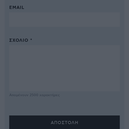
EMAIL
ΣΧΌΛΙΟ *
Απομένουν
2500
χαρακτήρες