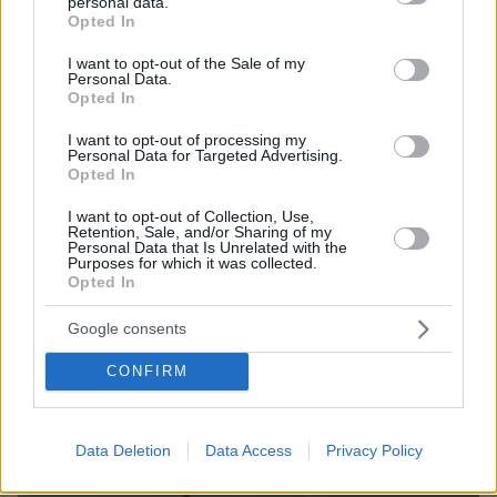
personal data.
grant or deny consent to Google and its third-party tags to
Opted In
use your data for below specified purposes in below Google
consent section.
I want to opt-out of the Sale of my
Personal Data.
Opted In
I want to opt-out of processing my
Personal Data for Targeted Advertising.
Opted In
12.05.2026, 19:46
I want to opt-out of Collection, Use,
Retention, Sale, and/or Sharing of my
Νέο υπερόπλο στα χέρια του Πούτιν: Δοκιμάστηκε με
Personal Data that Is Unrelated with the
επιτυχία ο διηπειρωτικός πύραυλος Sarmat, φέρει
Purposes for which it was collected.
πανίσχυρη πυρηνική κεφαλή, βίντεο
Opted In
Google consents
CONFIRM
Data Deletion
Data Access
Privacy Policy