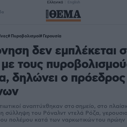
Ελληνικά
English
δα
ίνες
Πυροβολισμοί
Γερουσία
νηση δεν εμπλέκεται σ
με τους πυροβολισμού
α, δηλώνει ο πρόεδρος
νων
τιωτικοί αναπτύχθηκαν στο σημείο, στο πλαίσ
τη σύλληψη του Ρόναλντ ντελά Ρόζα, γερουσια
του πολέμου κατά των ναρκωτικών
του πρώην