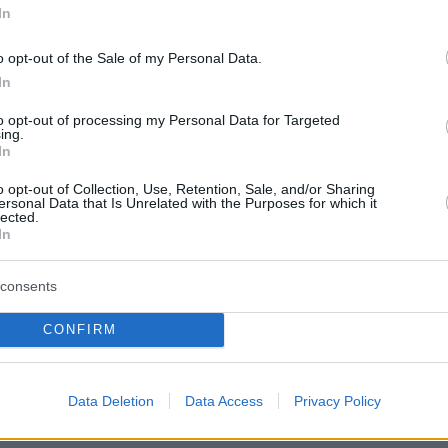
In
o opt-out of the Sale of my Personal Data.
τυρες έκαναν λόγο για περίπου δέκα
In
ς με στολές παραλλαγής μέσα στο κτίριο της
ρισμένοι να φέρουν τυφέκια εφόδου και να
to opt-out of processing my Personal Data for Targeted
ing.
σφαιρα. Δεν κατέστη σαφές γιατί οι
In
βρίσκονταν εκεί.
o opt-out of Collection, Use, Retention, Sale, and/or Sharing
ersonal Data that Is Unrelated with the Purposes for which it
lected.
πίθεση», δήλωσε ο πρόεδρος της Γερουσίας
In
αγιετάνο, σύμμαχος του ντελά Ρόζα, σε βίντεο
κε ζωντανά στη σελίδα του στο Facebook,
consents
ει περισσότερες λεπτομέρειες.
CONFIRM
ηκαν θύματα από τους πυροβολισμούς, δήλω
ράφους ο γραμματέας της Γερουσίας Μαρκ
Data Deletion
Data Access
Privacy Policy
όζα.