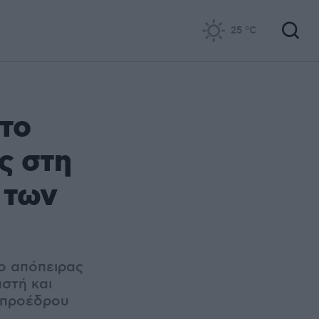
25
°C
το
ς στη
 των
ιο απόπειρας
στή και
 προέδρου