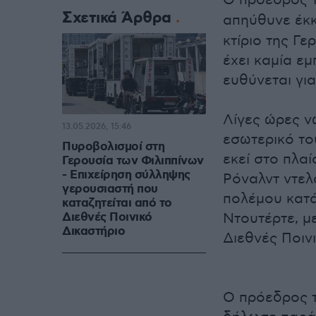
Ο πρόεδρος 
Σχετικά Άρθρα
απηύθυνε έκκ
κτίριο της Γ
έχει καμία εμ
ευθύνεται για
Λίγες ώρες ν
13.05.2026, 15:46
εσωτερικό το
Πυροβολισμοί στη
εκεί στο πλα
Γερουσία των Φιλιππίνων
- Επιχείρηση σύλληψης
Ρόναλντ ντελ
γερουσιαστή που
πολέμου κατ
καταζητείται από το
Διεθνές Ποινικό
Ντουτέρτε, μ
Δικαστήριο
Διεθνές Ποιν
Ο πρόεδρος τ