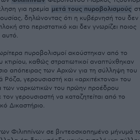
των
Φιλιππίνων
Φερδινάνδο Μάρκος Τζούνιορ
ληση για ηρεμία
μετά τους πυροβολισμούς
σ
ερουσίας, δηλώνοντας ότι η κυβέρνησή του δεν
πλοκή στο περιστατικό και δεν γνωρίζει ποιος
 αυτό.
ωρίτερα πυροβολισμοί ακούστηκαν από το
υ κτιρίου, καθώς στρατιωτικοί αναπτύχθηκαν
ίσιο απόπειρας των Αρχών για τη σύλληψη του
ά Ρόζα, γερουσιαστή και «αρχιτέκτονα» του
ά των ναρκωτικών του πρώην προέδρου
ε τον γερουσιαστή να καταζητείται από το
ικό Δικαστήριο.
ων Φιλιππίνων σε βιντεοσκοπημένο μήνυμά τ