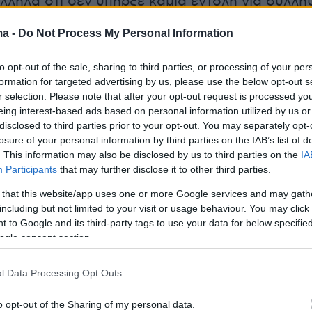
ληλα ότι δεν υπήρξε καμία εντολή για σύλλη
ζα, προσθέτοντας: «θα διαλευκάνουμε πλήρω
ma -
Do Not Process My Personal Information
to opt-out of the sale, sharing to third parties, or processing of your per
fire erupts at the Philippines Senate, amid standoff
formation for targeted advertising by us, please use the below opt-out s
enator wanted by the ICC
pic.twitter.com/v8pt0deH
r selection. Please note that after your opt-out request is processed y
eing interest-based ads based on personal information utilized by us or
disclosed to third parties prior to your opt-out. You may separately opt-
ws Live (@BNODesk)
May 13, 2026
losure of your personal information by third parties on the IAB’s list of
. This information may also be disclosed by us to third parties on the
IA
Participants
that may further disclose it to other third parties.
σωτερικών Γιόνβιτς Ρέμουλα τόνισε από την
 that this website/app uses one or more Google services and may gath
τι δεν είναι σαφές ποιοι άνοιξαν πυρ μέσα στη
including but not limited to your visit or usage behaviour. You may click 
οσθέτοντας ότι ο ντελά Ρόζα είναι ασφαλής κα
 to Google and its third-party tags to use your data for below specifi
ιαβεβαιώσεις ότι δεν θα εκδοθεί ένταλμα
ogle consent section.
ντίον του. Ο υπουργός πρόσθεσε ότι οι
l Data Processing Opt Outs
κτιρίου πρέπει να ελεγχθούν για να διαπιστωθε
o opt-out of the Sharing of my personal data.