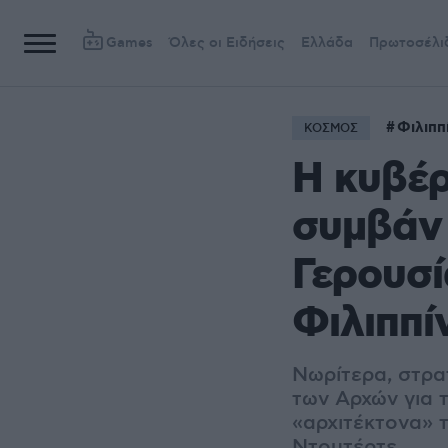
Games
Όλες οι Ειδήσεις
Ελλάδα
Πρωτοσέλι
Φιλιππ
ΚΟΣΜΟΣ
Η κυβέρ
συμβάν 
Γερουσί
Φιλιππί
Νωρίτερα, στρα
των Αρχών για 
«αρχιτέκτονα» 
Ντουτέρτε