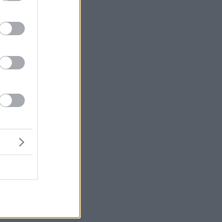
μή
κά