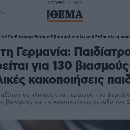
Ελληνικά
English
δα
ία
Παιδίατρος
Βιασμοί
βιασμοί ανηλίκων
Σεξουαλική κακ
τη Γερμανία: Παιδίατρ
είται για 130 βιασμούς
ικές κακοποιήσεις παι
αζόταν σε κλινικές στα περίχωρα του Βερολίν
ς βιασμούς και τις κακοποιήσεις μεταξύ του 2