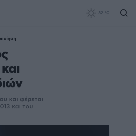
32
°C
οποίηση
ος
 και
διών
ου και φέρεται
013 και του