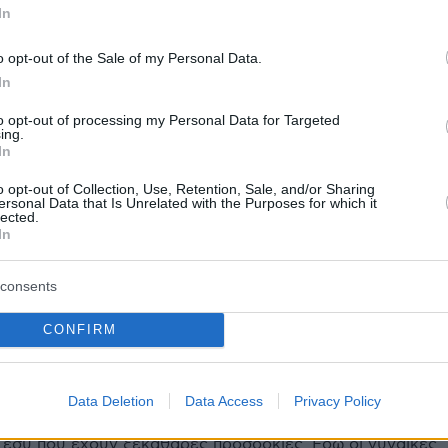
In
o opt-out of the Sale of my Personal Data.
In
protothema.gr στο Google News
ο
και μάθετε πρώτοι όλες
to opt-out of processing my Personal Data for Targeted
ing.
In
Ειδήσεις
ελευταίες
από την Ελλάδα και τον Κόσμο, τη στιγ
o opt-out of Collection, Use, Retention, Sale, and/or Sharing
Protothema.gr
 στο
ersonal Data that Is Unrelated with the Purposes for which it
lected.
In
Α
ΠΡΟΣΘΗΚΗ ΣΧΟΛΙΟΥ
(6)
consents
CONFIRM
.2026, 21:21
ερινό κόσμο είναι δύσκολο να βρεις κάποιον ειλικρινή και
Data Deletion
Data Access
Privacy Policy
ατική σχέση. Γι αυτό δημιουργήσαμε αυτόν τον χώρο ειδι
 εσύ που έχουν ξεκάθαρες προσδοκίες. Εδώ οι γυναίκες