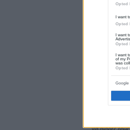
Opted 
I want t
Opted 
Ακολουθήστε τ
I want 
τις ειδήσεις
Advertis
Opted 
Δείτε όλες τις τ
I want t
που συμβαίνουν,
of my P
was col
Opted 
ΣΧΟΛΙ
Google 
Grecko.Site
13.05
2 8 0 4 Στον σημ
έτοιμο για πραγμ
για άνδρες όπως