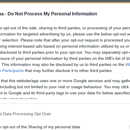
ν αιτιολογία της προφυλάκισης αναφέρεται
 ο κίνδυνος επανάληψης των πράξεων.
ma -
Do Not Process My Personal Information
to opt-out of the sale, sharing to third parties, or processing of your per
formation for targeted advertising by us, please use the below opt-out s
r selection. Please note that after your opt-out request is processed y
της διερεύνησης της υπόθεσης από τον Όμιλο
eing interest-based ads based on personal information utilized by us or
disclosed to third parties prior to your opt-out. You may separately opt-
 Χάφελαντ, διαπιστώθηκε ότι είχε παραβιαστεί 
losure of your personal information by third parties on the IAB’s list of
σσάρων ματιών», της υποχρεωτικής δηλαδή
. This information may also be disclosed by us to third parties on the
IA
ο ατόμων κατά τη διάρκεια της παιδιατρικής
Participants
that may further disclose it to other third parties.
ι κατηγορίες κλονίζουν την εμπιστοσύνη των
 that this website/app uses one or more Google services and may gath
των οικογενειών τους», παραδέχθηκε ο Ιατρικ
including but not limited to your visit or usage behaviour. You may click 
 to Google and its third-party tags to use your data for below specifi
ου Ομίλου Μάικ Λεσνάου.
ogle consent section.
l Data Processing Opt Outs
o opt-out of the Sharing of my personal data.