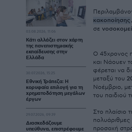
Περιλαμβάνον
κακοποίησης
σε
νοσοκομε
03.08.2026, 11:06
Κάτι αλλάζει στον χάρτη
της πανεπιστημιακής
εκπαίδευσης στην
Ο 45χρονος π
Ελλάδα
και Νάουεν τ
φέρεται να δ
30.07.2026, 15:25
μεταξύ του
20
Εθνική Τράπεζα: Η
Νοέμβριο, με
κορυφαία επιλογή για τη
χρηματοδότηση μεγάλων
του παιδιού τ
έργων
Στο πλαίσιο 
29.07.2026, 09:39
πολυάριθμες
Διασκεδάζουμε
προσοχή στρ
υπεύθυνα, επιστρέφουμε