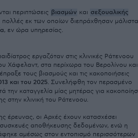
ται περιπτώσεις
βιασμών
και
σεξουαλικής
, πολλές εκ των οποίων διεπράχθησαν μάλιστ
ία
, εν ώρα υπηρεσίας.
αιδίατρος εργαζόταν στις κλινικές Ράτενοου
ου Χάφελαντ, στα περίχωρα του Βερολίνου και
ιέπραξε τους βιασμούς και τις κακοποιήσεις
13 και του 2025.
Συνελήφθη τον περασμένο
τά την καταγγελία μίας μητέρας για κακοποίη
ης στην κλινική του Ράτενοου.
της έρευνας, οι Αρχές έχουν κατασχέσει
 συσκευές αποθήκευσης δεδομένων, ενώ η
άφηκε αμέσως στον εντοπισμό περισσότερων