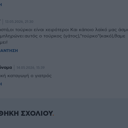
Η
Γ
13.05.2026, 21:30
στά,οι τούρκοι είναι χειρότεροι Και κάποιο λαϊκό μας άσμ
μπληρώνει:αυτός ο τούρκος (γάτος),"τούρκο"(κακό),θαμε
μει!
ΠΑΝΤΗΣΗ
όνομα
14.05.2026, 15:39
ική καταγωγή ο γιατρός
Η
ΘΗΚΗ ΣΧΟΛΙΟΥ