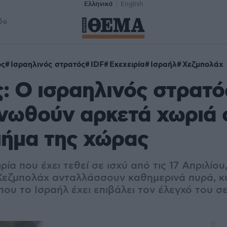
Ελληνικά
English
δα
ος
Ισραηλινός στρατός
IDF
Εκεχειρία
Ισραήλ
Χεζμπολάχ
: Ο ισραηλινός στρατό
νωθούν αρκετά χωριά 
μήμα της χώρας
ία που έχει τεθεί σε ισχύ από τις 17 Απριλίου,
 Χεζμπολάχ ανταλλάσσουν καθημερινά πυρά, κ
που το Ισραήλ έχει επιβάλει τον έλεγχό του σ