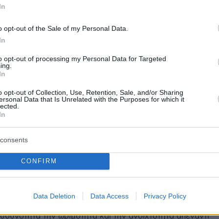
In
o opt-out of the Sale of my Personal Data.
In
to opt-out of processing my Personal Data for Targeted
protothema.gr στο Google News
ο
και μάθετε πρώτοι όλες
ing.
In
o opt-out of Collection, Use, Retention, Sale, and/or Sharing
Ειδήσεις
ελευταίες
από την Ελλάδα και τον Κόσμο, τη στιγ
ersonal Data that Is Unrelated with the Purposes for which it
lected.
Protothema.gr
 στο
In
Α
ΠΡΟΣΘΗΚΗ ΣΧΟΛΙΟΥ
(2)
consents
CONFIRM
5.2026, 01:02
ερινό κόσμο είναι δύσκολο να βρεις κάποιον ειλικρινή και
ατική σχέση. Γι αυτό δημιουργήσαμε αυτόν τον χώρο ειδι
Data Deletion
Data Access
Privacy Policy
 εσύ που έχουν ξεκάθαρες προσδοκίες. Εδώ οι γυναίκες
υθυνότητα την ωριμότητα και την ανοιχτότητα απέναντι