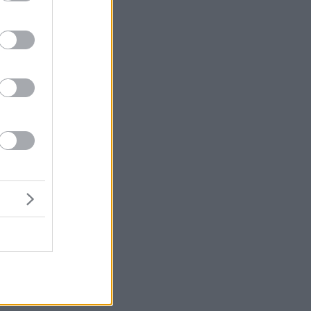
μή
κά