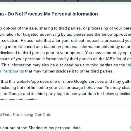
 τον έλεγχό του σε μια λωρίδα στα σύνορα.
ma -
Do Not Process My Personal Information
νη ανακοίνωση, ο ισραηλινός στρατός δήλωσ
ερισσότερους από 85 στόχους της Χεζμπολάχ
to opt-out of the sale, sharing to third parties, or processing of your per
formation for targeted advertising by us, please use the below opt-out s
των τελευταίων 24 ωρών. Διευκρίνισε ότι οι
r selection. Please note that after your opt-out request is processed y
λάμβαναν αποθήκες όπλων, εκτοξευτές και
eing interest-based ads based on personal information utilized by us or
ησιμοποιούνταν από τη λιβανική σιιτική
disclosed to third parties prior to your opt-out. You may separately opt-
losure of your personal information by third parties on the IAB’s list of
α να «πραγματοποιηθούν τρομοκρατικές
. This information may also be disclosed by us to third parties on the
IA
τά Ισραηλινών αμάχων και στρατιωτών».
Participants
that may further disclose it to other third parties.
 that this website/app uses one or more Google services and may gath
λωσε επίσης ότι έπληξε υπόγεια εγκατάσταση
including but not limited to your visit or usage behaviour. You may click 
πλων της Χεζμπολάχ στην κοιλάδα της Μπεκα
 to Google and its third-party tags to use your data for below specifi
ogle consent section.
κό Λίβανο, καθώς και μαχητές που δρούσαν
ωτών» του Ισραήλ στον νότιο Λίβανο.
l Data Processing Opt Outs
o opt-out of the Sharing of my personal data.