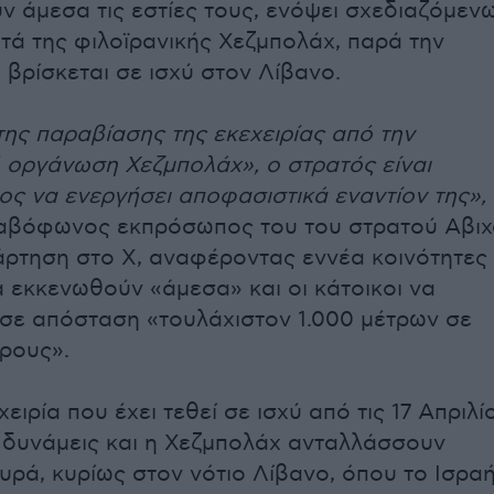
ν άμεσα τις εστίες τους, ενόψει σχεδιαζόμεν
τά της φιλοϊρανικής Χεζμπολάχ, παρά την
 βρίσκεται σε ισχύ στον Λίβανο.
ης παραβίασης της εκεχειρίας από την
 οργάνωση Χεζμπολάχ», ο στρατός είναι
ς να ενεργήσει αποφασιστικά εναντίον της»,
αβόφωνος εκπρόσωπος του του στρατού Αβιχ
άρτηση στο Χ, αναφέροντας εννέα κοινότητες
α εκκενωθούν «άμεσα» και οι κάτοικοι να
σε απόσταση «τουλάχιστον 1.000 μέτρων σε
ρους».
ειρία που έχει τεθεί σε ισχύ από τις 17 Απριλί
ς δυνάμεις και η Χεζμπολάχ ανταλλάσσουν
υρά, κυρίως στον νότιο Λίβανο, όπου το Ισρα