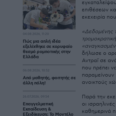
εγκαταλείψου
επιθέσεων κα
εκεχειρία που
«Δεδομένης τ
04.08.2026, 11:20
τρομοκρατική
Πώς μια απλή ιδέα
«αναγκασμένο
εξελίχθηκε σε κορυφαίο
θεσμό ρομποτικής στην
δήλωσε ο αρ
Ελλάδα
Αντραΐ σε αν
που πρέπει ν
06.08.2026, 10:52
παραμείνουν 
Από μαθητής, φοιτητής σε
ανοικτούς χώ
άλλη πόλη!
Παρά την εκεχ
26.07.2026, 09:54
οι ισραηλινέ
Επαγγελματική
Εκπαίδευση &
καθημερινά π
Εξειδίκευση: Το Mοντέλο