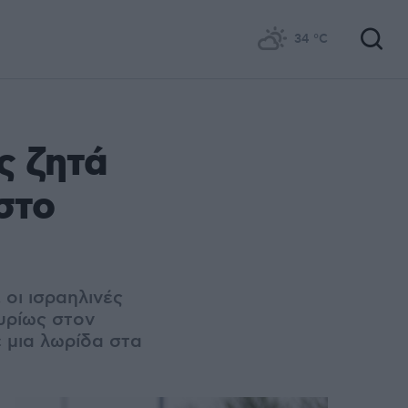
34
°C
ς ζητά
στο
 οι ισραηλινές
υρίως στον
ε μια λωρίδα στα