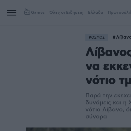
Games
Όλες οι Ειδήσεις
Ελλάδα
Πρωτοσέλι
Λίβαν
ΚΟΣΜΟΣ
Λίβανος
να εκκε
νότιο τ
Παρά την εκεχειρ
δυνάμεις και η
νότιο Λίβανο, ό
σύνορα