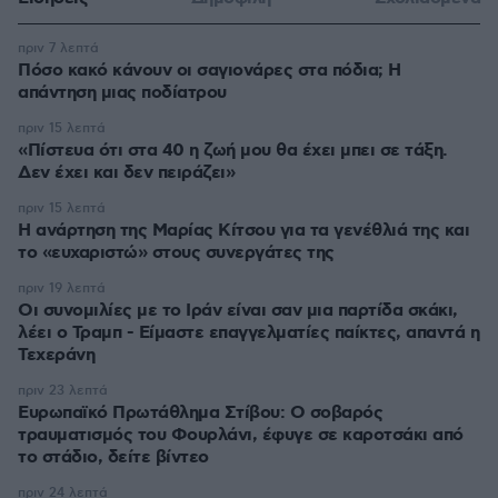
πριν 7 λεπτά
Πόσο κακό κάνουν οι σαγιονάρες στα πόδια; Η
απάντηση μιας ποδίατρου
πριν 15 λεπτά
«Πίστευα ότι στα 40 η ζωή μου θα έχει μπει σε τάξη.
Δεν έχει και δεν πειράζει»
πριν 15 λεπτά
Η ανάρτηση της Μαρίας Κίτσου για τα γενέθλιά της και
το «ευχαριστώ» στους συνεργάτες της
πριν 19 λεπτά
Οι συνομιλίες με το Ιράν είναι σαν μια παρτίδα σκάκι,
λέει ο Τραμπ - Είμαστε επαγγελματίες παίκτες, απαντά η
Τεχεράνη
πριν 23 λεπτά
Ευρωπαϊκό Πρωτάθλημα Στίβου: Ο σοβαρός
τραυματισμός του Φουρλάνι, έφυγε σε καροτσάκι από
το στάδιο, δείτε βίντεο
πριν 24 λεπτά