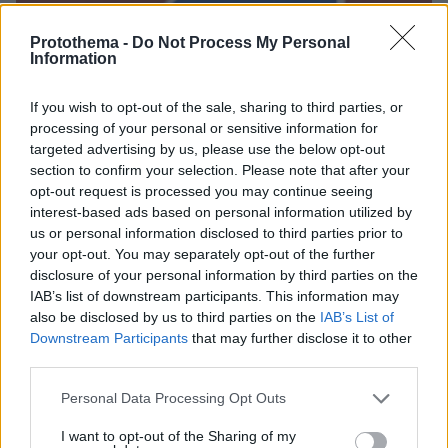
Protothema -
Do Not Process My Personal
Information
πριν μία ώρα
Ευρωπαϊκό Πρωτάθλημα Στίβου: Στον τελικό του
If you wish to opt-out of the sale, sharing to third parties, or
μήκους ο Τεντόγλου με 8.26μ, δείτε βίντεο
processing of your personal or sensitive information for
targeted advertising by us, please use the below opt-out
section to confirm your selection. Please note that after your
opt-out request is processed you may continue seeing
interest-based ads based on personal information utilized by
us or personal information disclosed to third parties prior to
your opt-out. You may separately opt-out of the further
disclosure of your personal information by third parties on the
IAB’s list of downstream participants. This information may
also be disclosed by us to third parties on the
IAB’s List of
Downstream Participants
that may further disclose it to other
third parties.
Please note that this website/app uses one or more Google
Personal Data Processing Opt Outs
services and may gather and store information including but
not limited to your visit or usage behaviour. You may click to
I want to opt-out of the Sharing of my