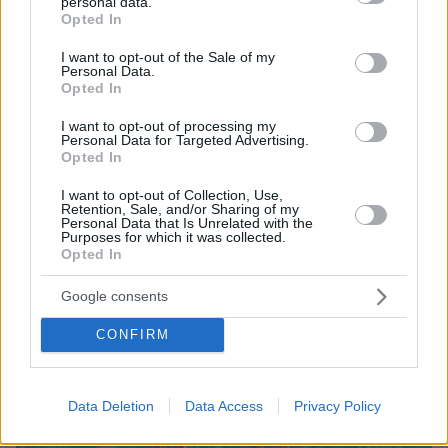
personal data.
grant or deny consent to Google and its third-party tags to
Opted In
use your data for below specified purposes in below Google
consent section.
I want to opt-out of the Sale of my
Personal Data.
Opted In
I want to opt-out of processing my
Personal Data for Targeted Advertising.
Opted In
10.08.2026, 11:37
Forbes: Οι καλύτεροι προορισμοί στον κόσμο για
I want to opt-out of Collection, Use,
να ζήσεις μετά την σύνταξη, ανάμεσά τους και
Retention, Sale, and/or Sharing of my
Personal Data that Is Unrelated with the
τέσσερις πόλεις της Ελλάδας
Purposes for which it was collected.
Opted In
Google consents
CONFIRM
Data Deletion
Data Access
Privacy Policy