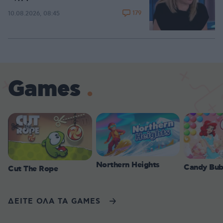
179
10.08.2026, 08:45
Games
Northern Heights
Candy Bub
Cut The Rope
ΔΕΙΤΕ ΟΛΑ ΤΑ GAMES