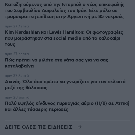
Καταζητούμενος από την Ιντερπόλ ο νέος επικεφαλής
του Συμβουλίου Ασφαλείας του Ιράν: Είχε ρόλο σε
τρομοκρατική επίθεση στην Αργεντινή με 85 νεκρούς
πριν 27 λεπτά
Kim Kardashian και Lewis Hamilton: Οι φωτογραφίες
που μοιράστηκαν στα social media από το καλοκαίρι
τους
πριν 27 λεπτά
Πώς πρέπει να μιλάτε στη γάτα σας για να σας
καταλαβαίνει
πριν 27 λεπτά
Αχινός: Όλα όσα πρέπει να γνωρίζετε για τον εκλεκτό
μεζέ της θάλασσας
πριν 28 λεπτά
Πολύ υψηλός κίνδυνος πυρκαγιάς αύριο (11/8) σε Αττική
και άλλες τέσσερις περιοχές
ΔΕΙΤΕ ΟΛΕΣ ΤΙΣ ΕΙΔΗΣΕΙΣ