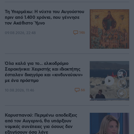
Τη Υπερμάχω: Η νύχτα του Αυγούστου
πριν από 1.400 χρόνια, που γέννησε
τον Ακάθιστο Ύμνο
146
09.08.2026, 22:48
Όλα καλά για το... ελικοδρόμιο
Σαρακήνικο: Χειριστής και ιδιοκτήτης
έστειλαν δικηγόρο και «κινδυνεύουν»
με ένα πρόστιμο
66
10.08.2026, 11:46
Loaded
:
100.00%
Καρυστιανού: Περιμένω αποδείξεις
από τον Αυγερινό, θα υπάρξουν
νομικές συνέπειες για όσους δεν
εξηγήσουν όσα λένε