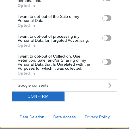
personal data.
grant or deny consent to Google and its third-party tags to
Opted In
use your data for below specified purposes in below Google
consent section.
I want to opt-out of the Sale of my
Personal Data.
Opted In
I want to opt-out of processing my
Personal Data for Targeted Advertising.
Opted In
I want to opt-out of Collection, Use,
Retention, Sale, and/or Sharing of my
Personal Data that Is Unrelated with the
05.08.2026, 08:25
Purposes for which it was collected.
Η Καμίλα Καμπέγιο ανέβασε νέες φωτογραφίες
Opted In
από τις διακοπές της στην Ελλάδα
Google consents
Φτάνει αύριο στην Ελλάδα η 46χρονη
CONFIRM
που κατηγορείται για τη Marfin - Πάει
στον εισαγγελέα την Παρασκευή
26
05.08.2026, 19:01
Data Deletion
Data Access
Privacy Policy