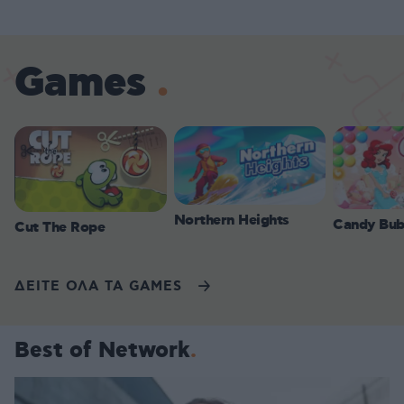
Games
Northern Heights
Candy Bub
Cut The Rope
ΔΕΙΤΕ ΟΛΑ ΤΑ GAMES
Best of Network