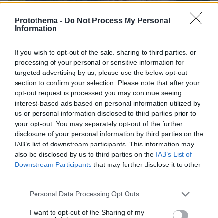
Protothema -
Do Not Process My Personal
Information
If you wish to opt-out of the sale, sharing to third parties, or
04.08.2026, 19:01
processing of your personal or sensitive information for
Η Αρχαία Αγορά της Αθήνας ξαναπαίρνει ζωή: Ο
targeted advertising by us, please use the below opt-out
χώρος που γέννησε τη Δημοκρατία παραδίδεται
section to confirm your selection. Please note that after your
ξανά στο κοινό
opt-out request is processed you may continue seeing
interest-based ads based on personal information utilized by
us or personal information disclosed to third parties prior to
your opt-out. You may separately opt-out of the further
disclosure of your personal information by third parties on the
IAB’s list of downstream participants. This information may
also be disclosed by us to third parties on the
IAB’s List of
Downstream Participants
that may further disclose it to other
third parties.
Please note that this website/app uses one or more Google
Personal Data Processing Opt Outs
services and may gather and store information including but
not limited to your visit or usage behaviour. You may click to
I want to opt-out of the Sharing of my