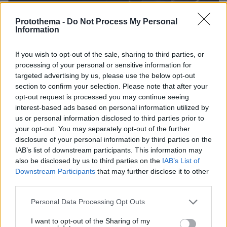
Protothema -
Do Not Process My Personal
Information
13.05.2026, 21:03
If you wish to opt-out of the sale, sharing to third parties, or
Η Γερουσία απέρριψε ψήφισμα των Δημοκρατικών για
processing of your personal or sensitive information for
αποχώρηση των αμερικανικών στρατευμάτων από το Ιράν
targeted advertising by us, please use the below opt-out
section to confirm your selection. Please note that after your
opt-out request is processed you may continue seeing
Thema Insights
interest-based ads based on personal information utilized by
us or personal information disclosed to third parties prior to
your opt-out. You may separately opt-out of the further
disclosure of your personal information by third parties on the
IAB’s list of downstream participants. This information may
also be disclosed by us to third parties on the
IAB’s List of
Downstream Participants
that may further disclose it to other
third parties.
Please note that this website/app uses one or more Google
Personal Data Processing Opt Outs
services and may gather and store information including but
not limited to your visit or usage behaviour. You may click to
I want to opt-out of the Sharing of my