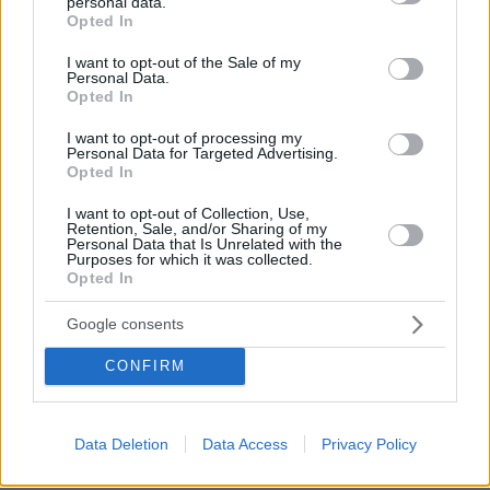
personal data.
grant or deny consent to Google and its third-party tags to
Opted In
use your data for below specified purposes in below Google
consent section.
I want to opt-out of the Sale of my
Personal Data.
Opted In
I want to opt-out of processing my
Personal Data for Targeted Advertising.
Opted In
I want to opt-out of Collection, Use,
Retention, Sale, and/or Sharing of my
03.08.2026, 11:06
Personal Data that Is Unrelated with the
Κάτι αλλάζει στον χάρτη της πανεπιστημιακής εκπαίδευσης
Purposes for which it was collected.
στην Ελλάδα
Opted In
Google consents
30.07.2026, 15:25
Εθνική Τράπεζα: Η κορυφαία επιλογή για τη χρηματοδότηση
CONFIRM
μεγάλων έργων
29.07.2026, 09:39
Data Deletion
Data Access
Privacy Policy
Διασκεδάζουμε υπεύθυνα, επιστρέφουμε με ασφάλεια