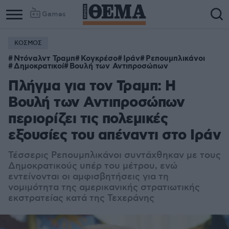
Games
ΚΟΣΜΟΣ
Column
Column
Ντόναλντ Τραμπ
Κογκρέσο
Ιράν
Ρεπουμπλικάνοι
1
2
Δημοκρατικοί
Βουλή των Αντιπροσώπων
Πλήγμα για τον Τραμπ: Η
Βουλή των Αντιπροσώπων
περιορίζει τις πολεμικές
εξουσίες του απέναντι στο Ιράν
Τέσσερις Ρεπουμπλικάνοι συντάχθηκαν με τους
Δημοκρατικούς υπέρ του μέτρου, ενώ
εντείνονται οι αμφισβητήσεις για τη
νομιμότητα της αμερικανικής στρατιωτικής
εκστρατείας κατά της Τεχεράνης