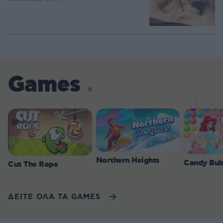
Games
Northern Heights
Candy Bub
Cut The Rope
ΔΕΙΤΕ ΟΛΑ ΤΑ GAMES