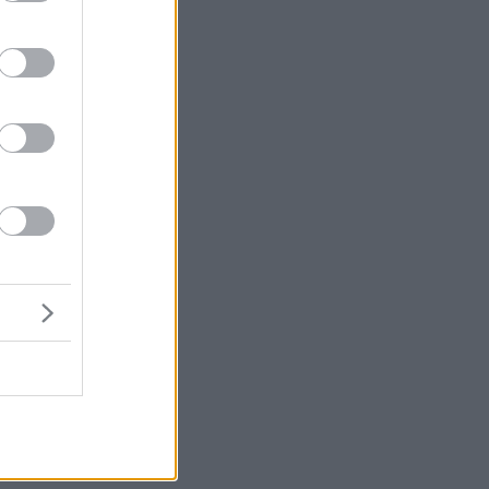
εν
ις
νό