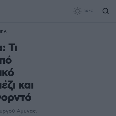
34
°C
ΗΠΑ
: Τι
από
ικό
έζι και
 Φορντό
ουργού Άμυνας,