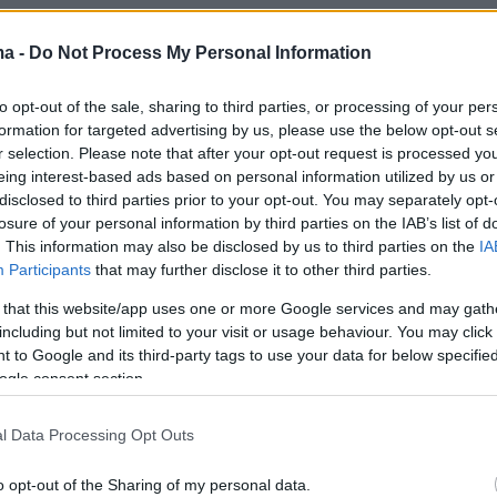
, αν και απέφυγε να απαντήσει σε κρίσιμα
ma -
Do Not Process My Personal Information
α την τύχη των ιρανικών πυρηνικών αποθεμάτ
έσεις, ανακοίνωσε την επίτευξη του στρατηγικ
to opt-out of the sale, sharing to third parties, or processing of your per
στρέφοντας βασικές εγκαταστάσεις
formation for targeted advertising by us, please use the below opt-out s
r selection. Please note that after your opt-out request is processed y
 ουρανίου, όπως το
Φορντό
και το Νατάνζ.
eing interest-based ads based on personal information utilized by us or
disclosed to third parties prior to your opt-out. You may separately opt-
αγματοποιήθηκε με τη χρήση των
losure of your personal information by third parties on the IAB’s list of
. This information may also be disclosed by us to third parties on the
IA
ων βομβών GBU-57A/B Massive Ordnance
Participants
that may further disclose it to other third parties.
ι οποίες έχουν σχεδιαστεί ειδικά για να
 that this website/app uses one or more Google services and may gath
ε βαριά θωρακισμένες εγκαταστάσεις. Ο
including but not limited to your visit or usage behaviour. You may click 
αν Κέιν, στη σημερινή συνέντευξη Τύπου με τ
 to Google and its third-party tags to use your data for below specifi
ας, Πιτ Χέγκσεθ, δήλωσε ότι η αποστολή
ogle consent section.
ν κορύφωση μιας 15χρονης στρατηγικής που
2009, όταν μια μικρή ομάδα του Πενταγώνου
l Data Processing Opt Outs
ανάλυση της στρατηγικής του Ιράν για την
o opt-out of the Sharing of my personal data.