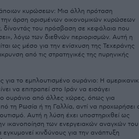
άποιων κυρώσεων: Μια άλλη πρόταση
 την άρση ορισμένων οικονομικών κυρώσεων
ν, δίνοντάς του πρόσβαση σε κεφάλαια που
ει», λόγω των διεθνών περιορισμών. Αυτή η
ίται ως μέσο για την ενίσχυση της Τεχεράνης
άκρυνση από τις στρατηγικές της πυρηνικής
ές για το εμπλουτισμένο ουράνιο: Η αμερικανι
νει να επιτραπεί στο Ιράν να εισάγει
ο ουράνιο από άλλες χώρες, όπως για
πό τη Ρωσία ή τη Γαλλία, αντί να προχωρήσει 
ουτισμό. Αυτή η λύση έχει υποστηριχθεί ως
την ικανοποίηση των ενεργειακών αναγκών του
α εγκυμονεί κινδύνους για την ανάπτυξη