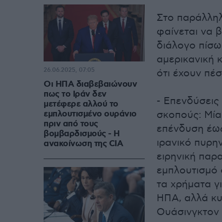
Στο παράλληλ
φαίνεται να 
διάλογο πίσω
αμερικανική 
26.06.2025, 07:05
ότι έχουν πέ
Οι ΗΠΑ διαβεβαιώνουν
πως το Ιράν δεν
- Επενδύσεις 
μετέφερε αλλού το
εμπλουτισμένο ουράνιo
σκοπούς: Μία 
πριν από τους
επένδυση έως
βομβαρδισμούς - Η
ιρανικό πυρη
ανακοίνωση της CIA
ειρηνική παρ
εμπλουτισμό 
τα χρήματα γ
ΗΠΑ, αλλά κυ
Ουάσινγκτον 