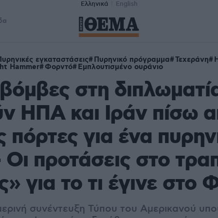
Ελληνικά
English
δα
Πυρηνικές εγκαταστάσεις
Πυρηνικό πρόγραμμα
Τεχεράνη
ght Hammer
Φορντό
Εμπλουτισμένο ουράνιο
 βόμβες στη διπλωματία
ν ΗΠΑ και Ιράν πίσω 
ς πόρτες για ένα πυρην
- Οι προτάσεις στο τραπ
ές» για το τι έγινε στο
μερινή συνέντευξη Τύπου του Αμερικανού υπ