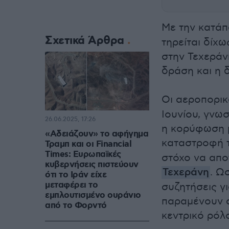
Με την κατάπ
Σχετικά Άρθρα
τηρείται δίχ
στην Τεχεράνη
δράση και η 
Οι αεροπορικ
Ιουνίου, γνω
26.06.2025, 17:26
η κορύφωση μ
«Αδειάζουν» το αφήγημα
καταστροφή 
Τραμπ και οι Financial
Times: Ευρωπαϊκές
στόχο να απο
κυβερνήσεις πιστεύουν
Τεχεράνη
. Ω
ότι το Ιράν είχε
μεταφέρει το
συζητήσεις γ
εμπλουτισμένο ουράνιο
παραμένουν σ
από το Φορντό
κεντρικό ρόλ