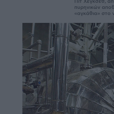
Πιτ Χέγκσεθ, απ
πυρηνικών αποθ
«αγκάθια» στο 