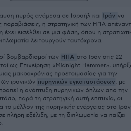
αυση πυρός ανάμεσα σε Ισραήλ και
Ιράν
να
ως παραβιάσεις, η στρατηγική των ΗΠΑ απέναντ
 έχει εισέλθει σε μια φάση, όπου η στρατιωτι
διπλωματία λειτουργούν ταυτόχρονα.
οί βομβαρδισμοί των
ΗΠΑ
στο Ιράν στις 22
στοί ως Επιχείρηση «Midnight Hammer», υπήρξ
ιας μακροχρόνιας προετοιμασίας για την
των ιρανικών
πυρηνικών εγκαταστάσεων
, με
τραπεί η ανάπτυξη πυρηνικών όπλων από την
στόσο, παρά τη στρατηγική αυτή επιτυχία, οι
ια το μέλλον της πυρηνικής ενέργειας στο Ιράν
ε πλήρη εξέλιξη, με τη διπλωματία να παίζει
ο.