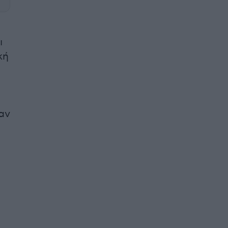
ι
κή
αν