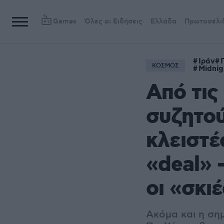
Games
Όλες οι Ειδήσεις
Ελλάδα
Πρωτοσέλι
Ιράν
ΚΟΣΜΟΣ
Midni
Από τις
συζητού
κλειστέ
«deal» 
οι «σκι
Ακόμα και η ση