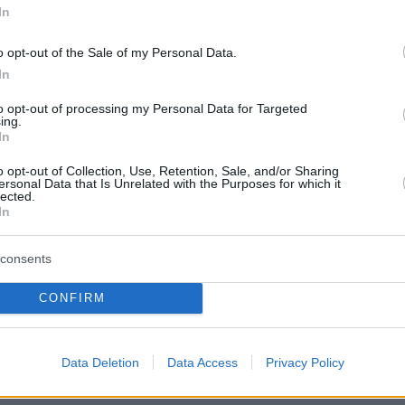
πόγειων
πυρηνικών εγκαταστάσεων
.
In
 αυτή θεωρήθηκε στρατηγικά επιτυχημένη,
o opt-out of the Sale of my Personal Data.
In
ειναν αμφισβητήσεις για την
κότητα της επίθεσης, καθώς δεν υπήρξαν
to opt-out of processing my Personal Data for Targeted
ing.
ε κρίσιμα ερωτήματα σχετικά με την τύχη των
In
ηνικών αποθεμάτων. η πραγματική εικόνα
o opt-out of Collection, Use, Retention, Sale, and/or Sharing
αφής, παρατηρεί η Washington Post, καθώς δ
ersonal Data that Is Unrelated with the Purposes for which it
lected.
ξεκάθαρες πληροφορίες για το αν το Ιράν είχε
In
απομακρύνει το
εμπλουτισμένο ουράνιο
από τ
ς του, πριν από την επίθεση -πολλές
consents
 πληροφορίες από μυστικές υπηρεσίες λένε
CONFIRM
 προλάβει να το κάνει,
σύμφωνα και με σημερι
 Financial Times
.
Data Deletion
Data Access
Privacy Policy
ες στη διπλωματία