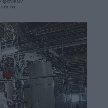
ν ιρανικών
και τα