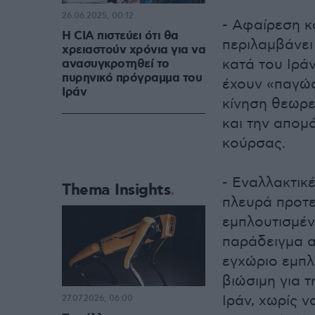
26.06.2025, 00:12
- Αφαίρεση κ
Η CIA πιστεύει ότι θα
περιλαμβάνει
χρειαστούν χρόνια για να
ανασυγκροτηθεί το
κατά του Ιρά
πυρηνικό πρόγραμμα του
έχουν «παγώσ
Ιράν
κίνηση θεωρε
και την απομ
κούρσας.
- Εναλλακτικ
Thema Insights
πλευρά προτεί
εμπλουτισμέν
παράδειγμα α
εγχώριο εμπλ
βιώσιμη για 
Ιράν, χωρίς ν
27.07.2026, 06:00